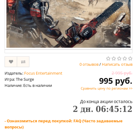
0 отзывов
/
Написать отзыв
2 995 руб.
Издатель:
Focus Entertainment
995 руб.
Игра: The Surge
Наличие: Есть в наличии
Сравнить цену по регионам >>
До конца акции осталось
2
дн.
06
:
45
:
12
- Ознакомиться перед покупкой: FAQ (Часто задаваемые
вопросы)