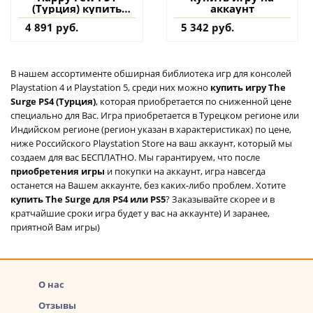
(Турция) купить
аккаунт
игру на аккаунт
4 891 руб.
5 342 руб.
В нашем ассортименте обширная библиотека игр для консолей
Playstation 4 и Playstation 5, среди них можно
купить игру The
Surge PS4 (Турция)
, которая приобретается по сниженной цене
специально для Вас. Игра приобретается в Турецком регионе или
Индийском регионе (регион указан в характеристиках) по цене,
ниже Российского Playstation Store на ваш аккаунт, который мы
создаем для вас БЕСПЛАТНО. Мы гарантируем, что после
приобретения игры
и покупки на аккаунт, игра навсегда
останется на Вашем аккаунте, без каких-либо проблем. Хотите
купить The Surge для PS4 или PS5
? Заказывайте скорее и в
кратчайшие сроки игра будет у вас на аккаунте) И заранее,
приятной Вам игры)
О нас
Отзывы