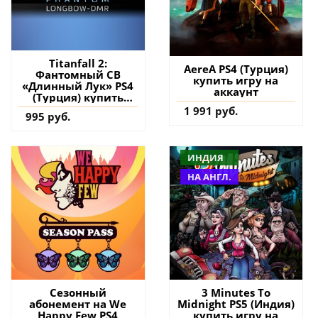
Titanfall 2:
AereA PS4 (Турция)
Фантомный СВ
купить игру на
«Длинный Лук» PS4
аккаунт
(Турция) купить
дополнение на
1 991 руб.
995 руб.
аккаунт
ИНДИЯ
НА АНГЛ.
Сезонный
3 Minutes To
абонемент на We
Midnight PS5 (Индия)
Happy Few PS4
купить игру на