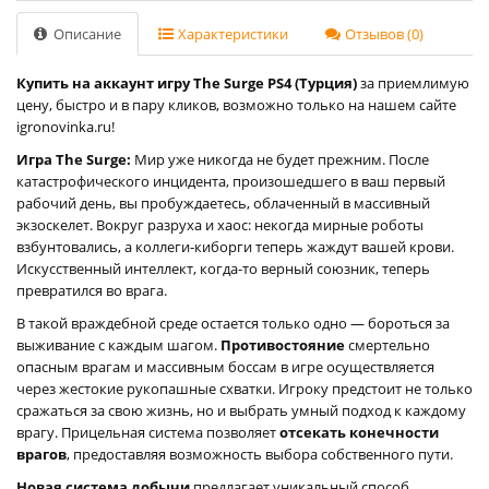
Описание
Характеристики
Отзывов (0)
Купить на аккаунт игру The Surge PS4 (Турция)
за приемлимую
цену, быстро и в пару кликов, возможно только на нашем сайте
igronovinka.ru!
Игра The Surge:
Мир уже никогда не будет прежним. После
катастрофического инцидента, произошедшего в ваш первый
рабочий день, вы пробуждаетесь, облаченный в массивный
экзоскелет. Вокруг разруха и хаос: некогда мирные роботы
взбунтовались, а коллеги-киборги теперь жаждут вашей крови.
Искусственный интеллект, когда-то верный союзник, теперь
превратился во врага.
В такой враждебной среде остается только одно — бороться за
выживание с каждым шагом.
Противостояние
смертельно
опасным врагам и массивным боссам в игре осуществляется
через жестокие рукопашные схватки. Игроку предстоит не только
сражаться за свою жизнь, но и выбрать умный подход к каждому
врагу. Прицельная система позволяет
отсекать конечности
врагов
, предоставляя возможность выбора собственного пути.
Новая система добычи
предлагает уникальный способ