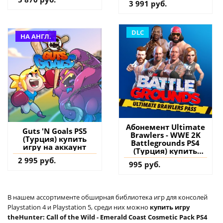
3 991 руб.
DLC
НА АНГЛ.
Абонемент Ultimate
Guts 'N Goals PS5
Brawlers - WWE 2K
(Турция) купить
Battlegrounds PS4
игру на аккаунт
(Турция) купить
дополнение на
2 995 руб.
995 руб.
аккаунт
В нашем ассортименте обширная библиотека игр для консолей
Playstation 4 и Playstation 5, среди них можно
купить игру
theHunter: Call of the Wild - Emerald Coast Cosmetic Pack PS4