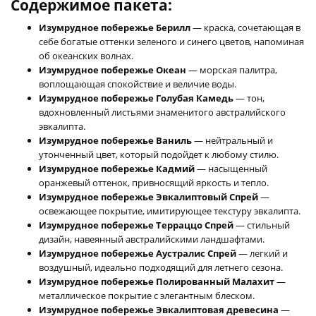
Содержимое пакета:
Изумрудное побережье Берилл
— краска, сочетающая в
себе богатые оттенки зеленого и синего цветов, напоминая
об океанских волнах.
Изумрудное побережье Океан
— морская палитра,
воплощающая спокойствие и величие воды.
Изумрудное побережье Голубая Камедь
— тон,
вдохновленный листьями знаменитого австралийского
эвкалипта.
Изумрудное побережье Ваниль
— нейтральный и
утонченный цвет, который подойдет к любому стилю.
Изумрудное побережье Кадмий
— насыщенный
оранжевый оттенок, привносящий яркость и тепло.
Изумрудное побережье Эвкалиптовый Спрей
—
освежающее покрытие, имитирующее текстуру эвкалипта.
Изумрудное побережье Терраццо Спрей
— стильный
дизайн, навеянный австралийскими ландшафтами.
Изумрудное побережье Аустралис Спрей
— легкий и
воздушный, идеально подходящий для летнего сезона.
Изумрудное побережье Полированный Малахит
—
металлическое покрытие с элегантным блеском.
Изумрудное побережье Эвкалиптовая древесина
—