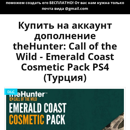
поможем создать его БЕСПЛАТНО! От вас нам нужна только
почта вида @gmail.com
Купить на аккаунт
дополнение
theHunter: Call of the
Wild - Emerald Coast
Cosmetic Pack PS4
(Турция)
DLC