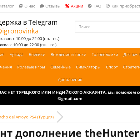
Каталог
О нас
Отзывы
Акции
FAQ
Как приобрест
ержка в Telegram
igronovinka
азов: с 10:00 до 22:00 (пн. - вс.)
ка: с 10:00 до 22:00 (пн. - вс.)
ия
Аркада
Боевики
Вождение и гонки
Головоломки
Для веч
чения
Ролевые игры
Семейные
Симуляторы
Спорт
Стратег
Дополнения
У ВАС НЕТ ТУРЕЦКОГО ИЛИ ИНДИЙСКОГО АККАУНТА, мы поможем соз
@gmail.com
ancho del Arroyo PS4 (Турция)
т дополнение theHunter: C