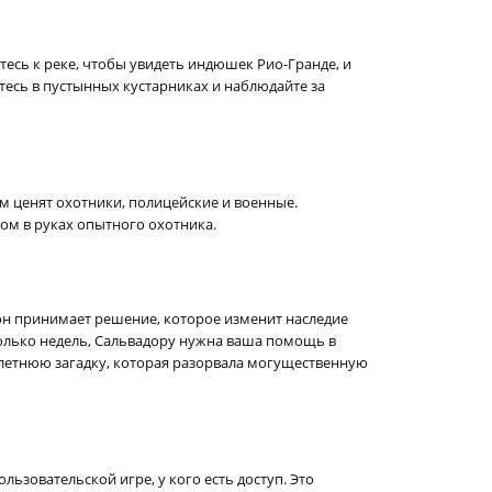
сь к реке, чтобы увидеть индюшек Рио-Гранде, и
итесь в пустынных кустарниках и наблюдайте за
м ценят охотники, полицейские и военные.
ом в руках опытного охотника.
он принимает решение, которое изменит наследие
колько недель, Сальвадору нужна ваша помощь в
олетнюю загадку, которая разорвала могущественную
ьзовательской игре, у кого есть доступ. Это