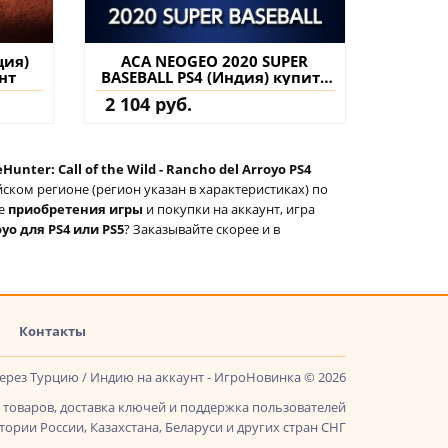
ция)
ACA NEOGEO 2020 SUPER
нт
BASEBALL PS4 (Индия) купить
игру на аккаунт
2 104 руб.
Hunter: Call of the Wild - Rancho del Arroyo PS4
ском регионе (регион указан в характеристиках) по
ле
приобретения игры
и покупки на аккаунт, игра
oyo для PS4 или PS5
? Заказывайте скорее и в
Контакты
через Турцию / Индию на аккаунт - ИгроНовинка © 2026
товаров, доставка ключей и поддержка пользователей
ории России, Казахстана, Беларуси и других стран СНГ