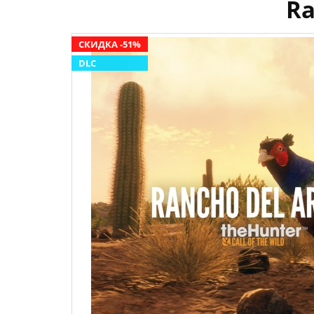
Ra
СКИДКА -51%
DLC