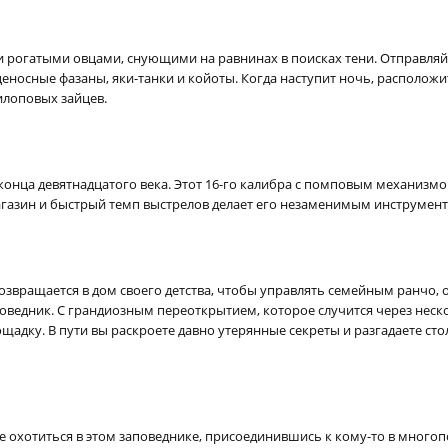
рогатыми овцами, снующими на равнинах в поисках тени. Отправляйте
ьценосные фазаны, яки-танки и койоты. Когда наступит ночь, располож
лоповых зайцев.
онца девятнадцатого века. Этот 16-го калибра с помповым механизмо
агазин и быстрый темп выстрелов делает его незаменимым инструмент
звращается в дом своего детства, чтобы управлять семейным ранчо, 
поведник. С грандиозным переоткрытием, которое случится через нес
адку. В пути вы раскроете давно утерянные секреты и разгадаете ст
е охотиться в этом заповеднике, присоединившись к кому-то в многопол