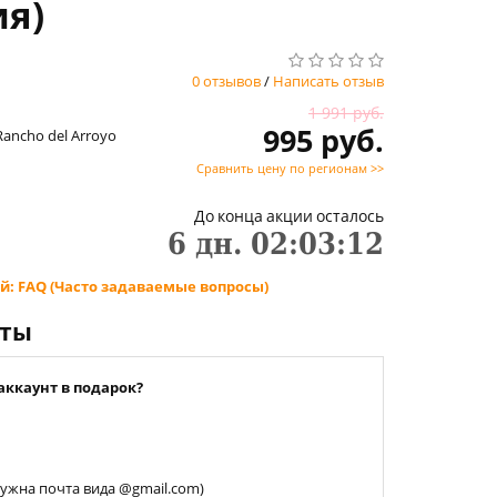
ия)
0 отзывов
/
Написать отзыв
1 991 руб.
995 руб.
 Rancho del Arroyo
Сравнить цену по регионам >>
До конца акции осталось
6
дн.
02
:
03
:
12
й: FAQ (Часто задаваемые вопросы)
нты
аккаунт в подарок?
 нужна почта вида @gmail.com)