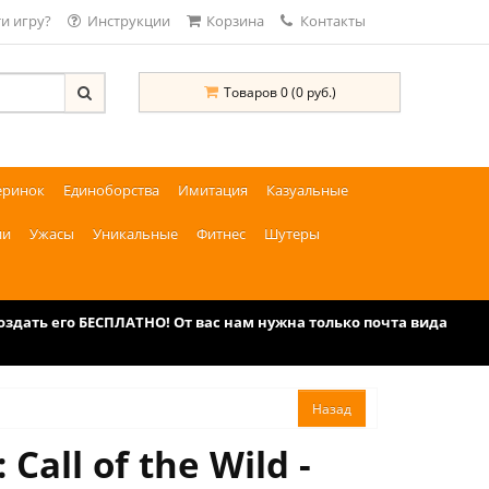
и игру?
Инструкции
Корзина
Контакты
Товаров 0 (0 руб.)
еринок
Единоборства
Имитация
Казуальные
ии
Ужасы
Уникальные
Фитнес
Шутеры
дать его БЕСПЛАТНО! От вас нам нужна только почта вида
all of the Wild -