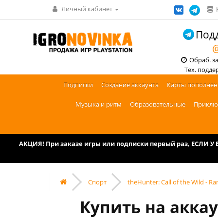
Личный кабинет
Подд
@
Обраб. зак
Тех. поддерж
Подписки
Создание аккаунта
Карты пополнен
Музыка и ритм
Образовательные
Приклю
АКЦИЯ! При заказе игры или подписки первый раз, ЕСЛИ 
Спорт
theHunter: Call of the Wild - R
Купить на аккаун