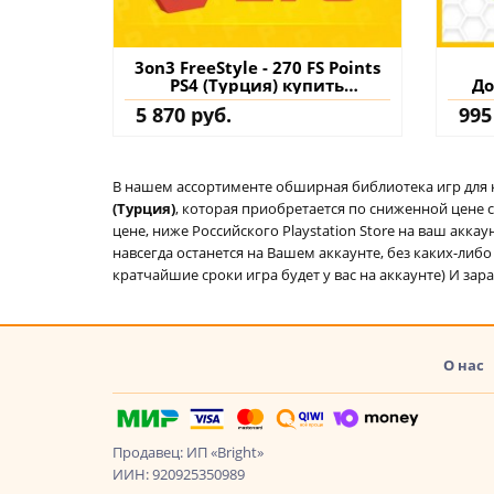
3on3 FreeStyle - 270 FS Points
PS4 (Турция) купить
До
дополнение на аккаунт
перс
5 870 руб.
995
Go
д
В нашем ассортименте обширная библиотека игр для кон
(Турция)
, которая приобретается по сниженной цене 
цене, ниже Российского Playstation Store на ваш акк
навсегда останется на Вашем аккаунте, без каких-либ
кратчайшие сроки игра будет у вас на аккаунте) И зар
О нас
Продавец: ИП «Bright»
ИИН: 920925350989