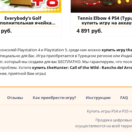
Everybody’s Golf
Tennis Elbow 4 PS4 (Тур
полнительная ячейка
купить игру на аккау
онажа № 1 - Everybody's
 руб.
4 891 руб.
lf PS4 (Турция) купить
ополнение на аккаунт
солей Playstation 4 и Playstation 5, среди них можно
купить игру the
специально для Вас. Игра приобретается в Турецком регионе или Индий
аунт, который мы создаем для вас БЕСПЛАТНО. Мы гарантируем, что пос
о проблем. Хотите
купить theHunter: Call of the Wild - Rancho del Arr
анее, приятной Вам игры)
Отзывы
Как приобрести игру?
Инструкции
FAQ
Купить игры PS4 и PS5 
Продажа цифровых 
осуществляются на всей террит