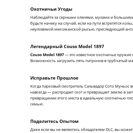
Охотничьи Угоды
Наблюдайте за серными оленями, мулами и большими 
будьте начеку на случай, если на пути встретятся кол
неуловимой мексиканской рысью, преследующей анти
Легендарный Couso Model 1897
Couso Model 1897
— это известное охотничье оружие к
Возможность загрузить пять патронов в трубчатый м
Исправьте Прошлое
Когда парковый смотритель Сальвадор Сото Муньос во
навсегда — распродает скот и превращает землю в за
превращении этого места в идеальную охотничью площ
семью.
Поделитесь Опытом
Даже если вы не являетесь обладателем DLC, вы может