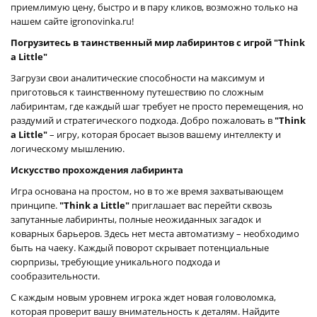
приемлимую цену, быстро и в пару кликов, возможно только на
нашем сайте igronovinka.ru!
Погрузитесь в таинственный мир лабиринтов с игрой "Think
a Little"
Загрузи свои аналитические способности на максимум и
приготовься к таинственному путешествию по сложным
лабиринтам, где каждый шаг требует не просто перемещения, но
раздумий и стратегического подхода. Добро пожаловать в
"Think
a Little"
– игру, которая бросает вызов вашему интеллекту и
логическому мышлению.
Искусство прохождения лабиринта
Игра основана на простом, но в то же время захватывающем
принципе.
"Think a Little"
приглашает вас перейти сквозь
запутанные лабиринты, полные неожиданных загадок и
коварных барьеров. Здесь нет места автоматизму – необходимо
быть на чаеку. Каждый поворот скрывает потенциальные
сюрпризы, требующие уникального подхода и
сообразительности.
С каждым новым уровнем игрока ждет новая головоломка,
которая проверит вашу внимательность к деталям. Найдите