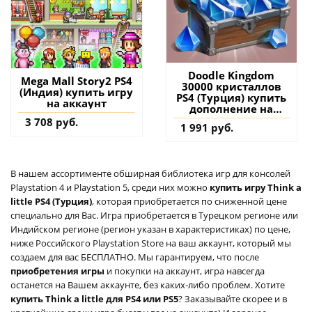
Doodle Kingdom
Mega Mall Story2 PS4
30000 кристаллов
(Индия) купить игру
PS4 (Турция) купить
на аккаунт
дополнение на
аккаунт
3 708 руб.
1 991 руб.
В нашем ассортименте обширная библиотека игр для консолей
Playstation 4 и Playstation 5, среди них можно
купить игру Think a
little PS4 (Турция)
, которая приобретается по сниженной цене
специально для Вас. Игра приобретается в Турецком регионе или
Индийском регионе (регион указан в характеристиках) по цене,
ниже Российского Playstation Store на ваш аккаунт, который мы
создаем для вас БЕСПЛАТНО. Мы гарантируем, что после
приобретения игры
и покупки на аккаунт, игра навсегда
останется на Вашем аккаунте, без каких-либо проблем. Хотите
купить Think a little для PS4 или PS5
? Заказывайте скорее и в