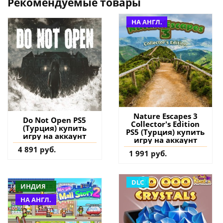
Рекомендуемые товары
НА АНГЛ.
Nature Escapes 3
Do Not Open PS5
Collector's Edition
(Турция) купить
PS5 (Турция) купить
игру на аккаунт
игру на аккаунт
4 891 руб.
1 991 руб.
DLC
ИНДИЯ
НА АНГЛ.