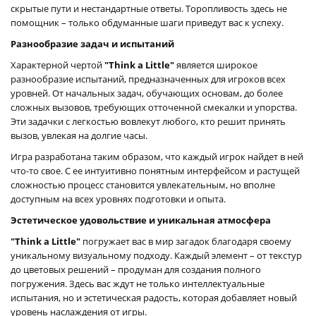
скрытые пути и нестандартные ответы. Торопливость здесь не
помощник – только обдуманные шаги приведут вас к успеху.
Разнообразие задач и испытаний
Характерной чертой
"Think a Little"
является широкое
разнообразие испытаний, предназначенных для игроков всех
уровней. От начальных задач, обучающих основам, до более
сложных вызовов, требующих отточенной смекалки и упорства.
Эти задачки с легкостью вовлекут любого, кто решит принять
вызов, увлекая на долгие часы.
Игра разработана таким образом, что каждый игрок найдет в ней
что-то свое. С ее интуитивно понятным интерфейсом и растущей
сложностью процесс становится увлекательным, но вполне
доступным на всех уровнях подготовки и опыта.
Эстетическое удовольствие и уникальная атмосфера
"Think a Little"
погружает вас в мир загадок благодаря своему
уникальному визуальному подходу. Каждый элемент – от текстур
до цветовых решений – продуман для создания полного
погружения. Здесь вас ждут не только интеллектуальные
испытания, но и эстетическая радость, которая добавляет новый
уровень наслаждения от игры.