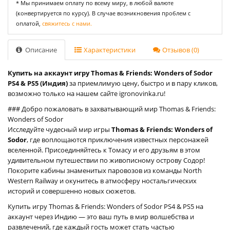
* Мы принимаем оплату по всему миру, в любой валюте
(конвертируется по курсу). В случае возникновения проблем с
оплатой,
свяжитесь с нами.
Описание
Характеристики
Отзывов (0)
Купить на аккаунт игру Thomas & Friends: Wonders of Sodor
PS4 & PS5 (Индия)
за приемлимую цену, быстро и в пару кликов,
возможно только на нашем сайте igronovinka.ru!
### Добро пожаловать в захватывающий мир Thomas & Friends:
Wonders of Sodor
Исследуйте чудесный мир игры
Thomas & Friends: Wonders of
Sodor
, где воплощаются приключения известных персонажей
вселенной. Присоединяйтесь к Томасу и его друзьям в этом
удивительном путешествии по живописному острову Содор!
Покорите кабины знаменитых паровозов из команды North
Western Railway и окунитесь в атмосферу ностальгических
историй и совершенно новых сюжетов.
Купить игру Thomas & Friends: Wonders of Sodor PS4 & PS5 на
аккаунт через Индию — это ваш путь в мир волшебства и
развлечений, где каждый гость может стать частью