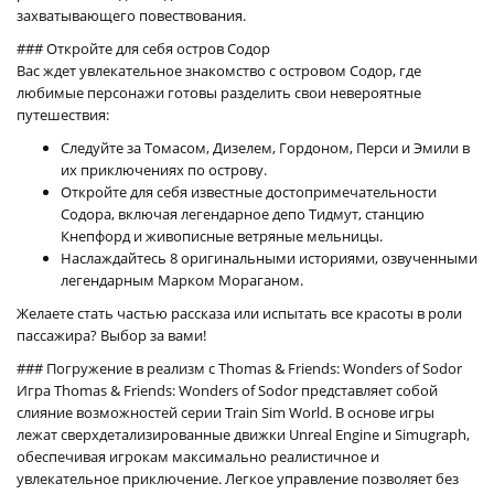
захватывающего повествования.
### Откройте для себя остров Содор
Вас ждет увлекательное знакомство с островом Содор, где
любимые персонажи готовы разделить свои невероятные
путешествия:
Следуйте за Томасом, Дизелем, Гордоном, Перси и Эмили в
их приключениях по острову.
Откройте для себя известные достопримечательности
Содора, включая легендарное депо Тидмут, станцию
Кнепфорд и живописные ветряные мельницы.
Наслаждайтесь 8 оригинальными историями, озвученными
легендарным Марком Мораганом.
Желаете стать частью рассказа или испытать все красоты в роли
пассажира? Выбор за вами!
### Погружение в реализм с Thomas & Friends: Wonders of Sodor
Игра Thomas & Friends: Wonders of Sodor представляет собой
слияние возможностей серии Train Sim World. В основе игры
лежат сверхдетализированные движки Unreal Engine и Simugraph,
обеспечивая игрокам максимально реалистичное и
увлекательное приключение. Легкое управление позволяет без