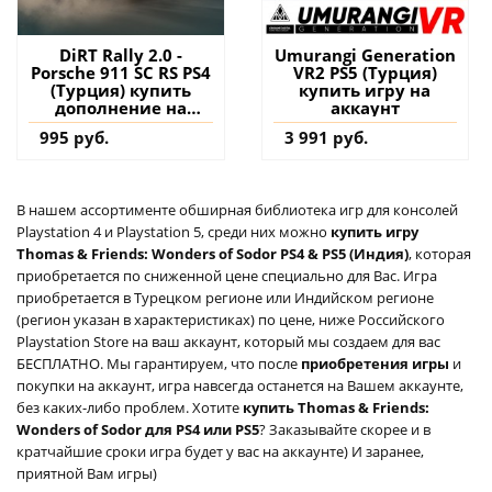
DiRT Rally 2.0 -
Umurangi Generation
Porsche 911 SC RS PS4
VR2 PS5 (Турция)
(Турция) купить
купить игру на
дополнение на
аккаунт
аккаунт
995 руб.
3 991 руб.
В нашем ассортименте обширная библиотека игр для консолей
Playstation 4 и Playstation 5, среди них можно
купить игру
Thomas & Friends: Wonders of Sodor PS4 & PS5 (Индия)
, которая
приобретается по сниженной цене специально для Вас. Игра
приобретается в Турецком регионе или Индийском регионе
(регион указан в характеристиках) по цене, ниже Российского
Playstation Store на ваш аккаунт, который мы создаем для вас
БЕСПЛАТНО. Мы гарантируем, что после
приобретения игры
и
покупки на аккаунт, игра навсегда останется на Вашем аккаунте,
без каких-либо проблем. Хотите
купить Thomas & Friends:
Wonders of Sodor для PS4 или PS5
? Заказывайте скорее и в
кратчайшие сроки игра будет у вас на аккаунте) И заранее,
приятной Вам игры)