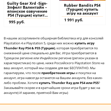
Guilty Gear Xrd -Sign-
Rubber Bandits PS4
Элфелт Валентайн –
(Турция) купить
японское озвучение
игру на аккаунт
PS4 (Турция) купить
дополнение на
1 991 руб.
995 руб.
аккаунт
В нашем ассортименте обширная библиотека игр для консолей
Playstation 4 и Playstation 5, среди них можно
купить игру
Thunder Ray PS4 & PS5 (Турция)
, которая приобретается по
сниженной цене специально для Вас. Игра приобретается в
Турецком регионе или Индийском регионе (регион указан в
характеристиках) по цене, ниже Российского Playstation Store на
ваш аккаунт, который мы создаем для вас БЕСПЛАТНО. Мы
гарантируем, что после
приобретения игры
и покупки на
аккаунт, игра навсегда останется на Вашем аккаунте, без каких-
либо проблем. Хотите
купить Thunder Ray для PS4 или PS5
?
Заказывайте скорее и в кратчайшие сроки игра будет у вас на
аккаунте) И заранее, приятной Вам игры)