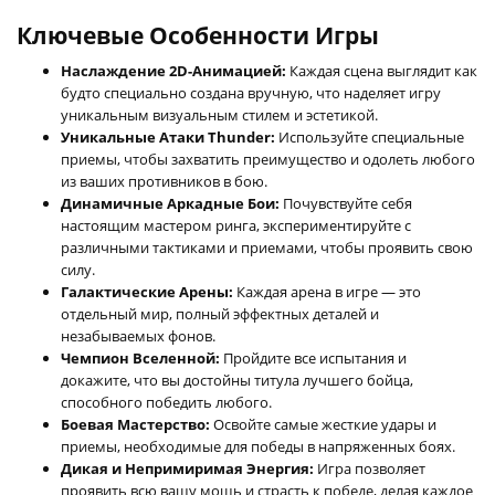
Ключевые Особенности Игры
Наслаждение 2D-Анимацией:
Каждая сцена выглядит как
будто специально создана вручную, что наделяет игру
уникальным визуальным стилем и эстетикой.
Уникальные Атаки Thunder:
Используйте специальные
приемы, чтобы захватить преимущество и одолеть любого
из ваших противников в бою.
Динамичные Аркадные Бои:
Почувствуйте себя
настоящим мастером ринга, экспериментируйте с
различными тактиками и приемами, чтобы проявить свою
силу.
Галактические Арены:
Каждая арена в игре — это
отдельный мир, полный эффектных деталей и
незабываемых фонов.
Чемпион Вселенной:
Пройдите все испытания и
докажите, что вы достойны титула лучшего бойца,
способного победить любого.
Боевая Мастерство:
Освойте самые жесткие удары и
приемы, необходимые для победы в напряженных боях.
Дикая и Непримиримая Энергия:
Игра позволяет
проявить всю вашу мощь и страсть к победе, делая каждое