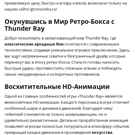
приемлимую цену, быстро и в пару кликов, возможно только на
нашем сайте igronovinka.ru!
Окунувшись в Мир Ретро-Бокса с
Thunder Ray
Добро пожаловать в захватывающий мир Thunder Ray, где
классические аркадные бои
сочетаются с современными
технологиями, создавая уникальное игровое приключение. Здесь
вас ждут напряженные схватки и безграничный драйв, которые
перенесут вас в эпоху ретро-бокса. Станьте готовы наносить
быстрые удары, противостоять сложным атакам и побеждать
самых неординарных и колоритных противников.
Восхитительные HD-Анимации
Одной из главных особенностей игры «Thunder Ray» являются
великолепные HD-анимации. Каждого персонажа в игре отличает
особенный шарм и динамика движений, благодаря чему
геймплей становится не только захватывающим, но и
удивительно реалистичным. Детально проработанная анимация
позволяет игрокам полностью погрузиться в атмосферу события,
превращая каждое движение в произведение
искусства
.