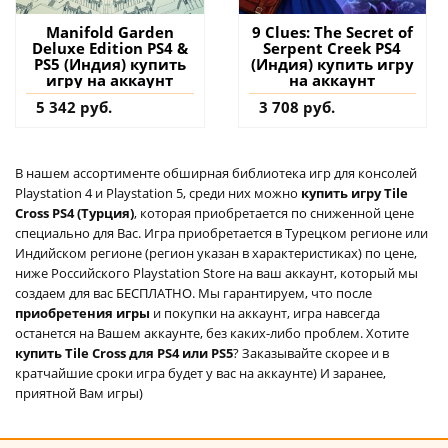
Manifold Garden
9 Clues: The Secret of
Deluxe Edition PS4 &
Serpent Creek PS4
PS5 (Индия) купить
(Индия) купить игру
игру на аккаунт
на аккаунт
5 342 руб.
3 708 руб.
В нашем ассортименте обширная библиотека игр для консолей
Playstation 4 и Playstation 5, среди них можно
купить игру Tile
Cross PS4 (Турция)
, которая приобретается по сниженной цене
специально для Вас. Игра приобретается в Турецком регионе или
Индийском регионе (регион указан в характеристиках) по цене,
ниже Российского Playstation Store на ваш аккаунт, который мы
создаем для вас БЕСПЛАТНО. Мы гарантируем, что после
приобретения игры
и покупки на аккаунт, игра навсегда
останется на Вашем аккаунте, без каких-либо проблем. Хотите
купить Tile Cross для PS4 или PS5
? Заказывайте скорее и в
кратчайшие сроки игра будет у вас на аккаунте) И заранее,
приятной Вам игры)