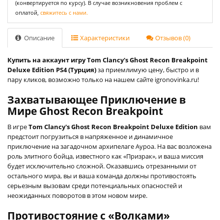
(конвертируется по курсу). В случае возникновения проблем с
оплатой,
свяжитесь с нами.
Описание
Характеристики
Отзывов (0)
Купить на аккаунт игру Tom Clancy's Ghost Recon Breakpoint
Deluxe Edition PS4 (Турция)
за приемлимую цену, быстро и в
пару кликов, возможно только на нашем сайте igronovinka.ru!
Захватывающее Приключение в
Мире Ghost Recon Breakpoint
В игре
Tom Clancy's Ghost Recon Breakpoint Deluxe Edition
вам
предстоит погрузиться в напряженное и динамичное
приключение на загадочном архипелаге Ауроа. На вас возложена
роль элитного бойца, известного как «Призрак», и ваша миссия
будет исключительно сложной. Оказавшись отрезанными от
остального мира, вы и ваша команда должны противостоять
серьезным вызовам среди потенциальных опасностей и
неожиданных поворотов в этом новом мире.
Противостояние с «Волками»