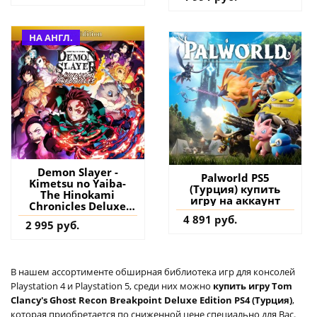
НА АНГЛ.
Demon Slayer -
Palworld PS5
Kimetsu no Yaiba-
(Турция) купить
The Hinokami
игру на аккаунт
Chronicles Deluxe
Edition PS4 & PS5
4 891 руб.
2 995 руб.
(Турция) купить
игру на аккаунт
В нашем ассортименте обширная библиотека игр для консолей
Playstation 4 и Playstation 5, среди них можно
купить игру Tom
Clancy's Ghost Recon Breakpoint Deluxe Edition PS4 (Турция)
,
которая приобретается по сниженной цене специально для Вас.