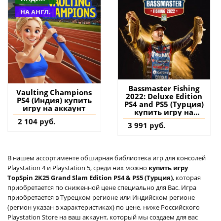
НА АНГЛ.
Bassmaster Fishing
Vaulting Champions
2022: Deluxe Edition
PS4 (Индия) купить
PS4 and PS5 (Турция)
игру на аккаунт
купить игру на
аккаунт
2 104 руб.
3 991 руб.
В нашем ассортименте обширная библиотека игр для консолей
Playstation 4 и Playstation 5, среди них можно
купить игру
TopSpin 2K25 Grand Slam Edition PS4 & PS5 (Турция)
, которая
приобретается по сниженной цене специально для Вас. Игра
приобретается в Турецком регионе или Индийском регионе
(регион указан в характеристиках) по цене, ниже Российского
Playstation Store на ваш аккаунт, который мы создаем для вас