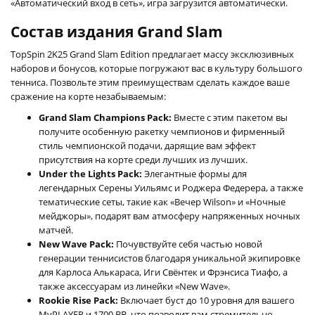
«Автоматический вход в сеть», игра загрузится автоматически.
Состав издания Grand Slam
TopSpin 2K25 Grand Slam Edition предлагает массу эксклюзивных
наборов и бонусов, которые погружают вас в культуру большого
тенниса. Позвольте этим преимуществам сделать каждое ваше
сражение на корте незабываемым:
Grand Slam Champions Pack:
Вместе с этим пакетом вы
получите особенную ракетку чемпионов и фирменный
стиль чемпионской подачи, дарящие вам эффект
присутствия на корте среди лучших из лучших.
Under the Lights Pack:
Элегантные формы для
легендарных Серены Уильямс и Роджера Федерера, а также
тематические сеты, такие как «Вечер Wilson» и «Ночные
мейджоры», подарят вам атмосферу напряженных ночных
матчей.
New Wave Pack:
Почувствуйте себя частью новой
генерации теннисистов благодаря уникальной экипировке
для Карлоса Алькараса, Иги Свёнтек и Фрэнсиса Тиафо, а
также аксессуарам из линейки «New Wave».
Rookie Rise Pack:
Включает буст до 10 уровня для вашего
MyPLAYER и 1700 BB, что позволит вам стремительно