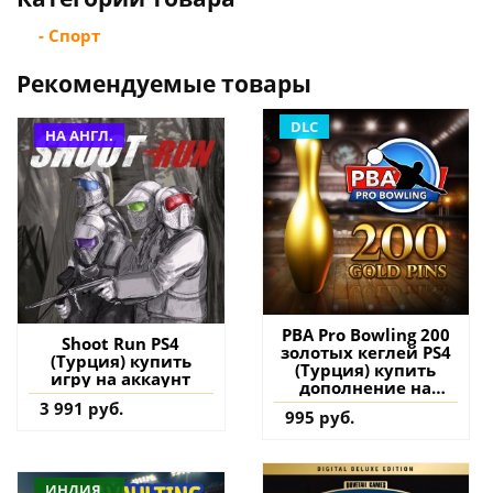
- Спорт
Рекомендуемые товары
DLC
НА АНГЛ.
PBA Pro Bowling 200
Shoot Run PS4
золотых кеглей PS4
(Турция) купить
(Турция) купить
игру на аккаунт
дополнение на
аккаунт
3 991 руб.
995 руб.
ИНДИЯ