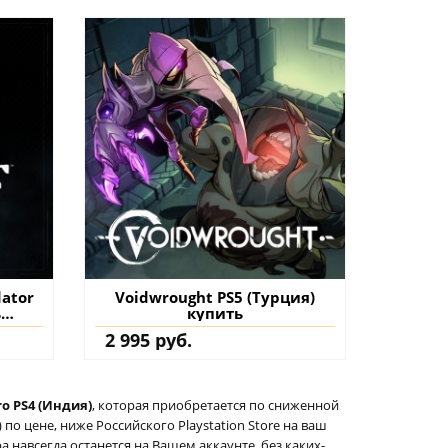
dator
Voidwrought PS5 (Турция)
ь
купить
нт
2 995 руб.
ro PS4 (Индия)
, которая приобретается по сниженной
по цене, ниже Российского Playstation Store на ваш
ра навсегда останется на Вашем аккаунте, без каких-