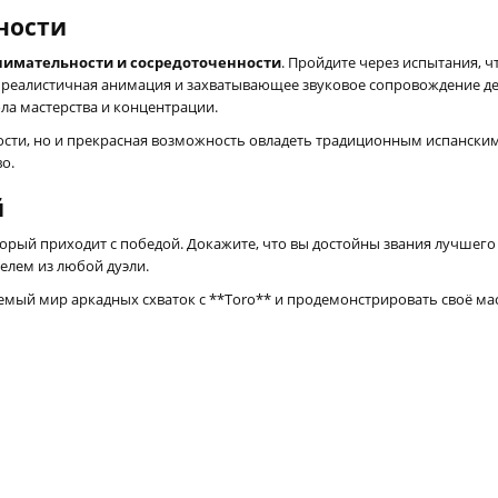
ности
нимательности и сосредоточенности
. Пройдите через испытания, 
в, реалистичная анимация и захватывающее звуковое сопровождение
а мастерства и концентрации.
ости, но и прекрасная возможность овладеть традиционным испанским и
о.
й
торый приходит с победой. Докажите, что вы достойны звания лучшего
лем из любой дуэли.
мый мир аркадных схваток с **Toro** и продемонстрировать своё мас