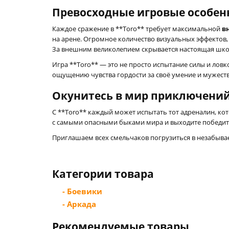
Превосходные игровые особен
Каждое сражение в **Toro** требует максимальной
в
на арене. Огромное количество визуальных эффекто
За внешним великолепием скрывается настоящая школ
Игра **Toro** — это не просто испытание силы и ловк
ощущению чувства гордости за своё умение и мужеств
Окунитесь в мир приключени
С **Toro** каждый может испытать тот адреналин, ко
с самыми опасными быками мира и выходите победите
Приглашаем всех смельчаков погрузиться в незабывае
Категории товара
- Боевики
- Аркада
Рекомендуемые товары