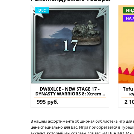
DLC
ИН
НА 
DW8XLCE - NEW STAGE 17 -
Tofu
DYNASTY WARRIORS 8: Xtreme
к
Legends Complete Edition PS4
995 руб.
2 1
(Турция) купить дополнение
на аккаунт
В нашем ассортименте обширная библиотека игр для кон
цене специально для Вас. Игра приобретается в Турецк
аккаунт, который мы создаем для вас БЕСПЛАТНО. Мы 