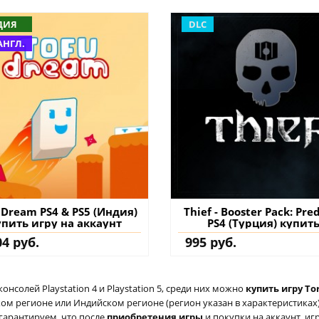
ДИЯ
DLC
АНГЛ.
 Dream PS4 & PS5 (Индия)
Thief - Booster Pack: Pre
упить игру на аккаунт
PS4 (Турция) купит
дополнение на аккау
04 руб.
995 руб.
солей Playstation 4 и Playstation 5, среди них можно
купить игру To
ом регионе или Индийском регионе (регион указан в характеристиках) 
гарантируем, что после
приобретения игры
и покупки на аккаунт, иг