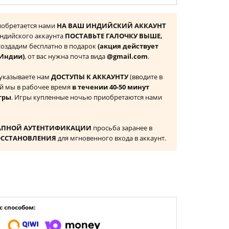
риобретается нами
НА ВАШ ИНДИЙСКИЙ АККАУНТ
 Индийского аккаунта
ПОСТАВЬТЕ ГАЛОЧКУ ВЫШЕ,
 создадим бесплатно в подарок
(акция действует
 Индии)
, от вас нужна почта вида
@gmail.com
.
 указываете нам
ДОСТУПЫ К АККАУНТУ
(вводите в
й мы в рабочее время
в течении 40-50 минут
гры
. Игры купленные ночью приобретаются нами
АПНОЙ АУТЕНТИФИКАЦИИ
просьба заранее в
ОССТАНОВЛЕНИЯ
для мгновенного входа в аккаунт.
 способом: