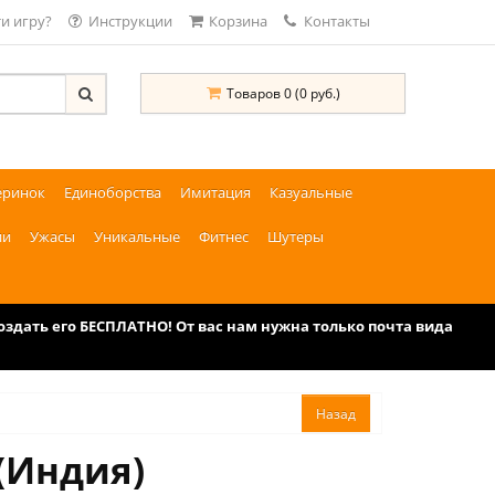
и игру?
Инструкции
Корзина
Контакты
Товаров 0 (0 руб.)
еринок
Единоборства
Имитация
Казуальные
ии
Ужасы
Уникальные
Фитнес
Шутеры
дать его БЕСПЛАТНО! От вас нам нужна только почта вида
 (Индия)