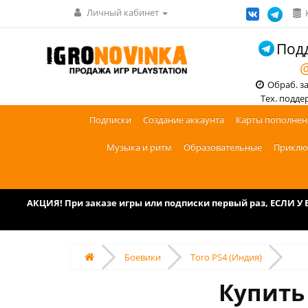
Личный кабинет
Подд
@
Обраб. зак
Тех. поддерж
Подписки
Создание аккаунта
Карты пополнен
Музыка и ритм
Образовательные
Приклю
АКЦИЯ! При заказе игры или подписки первый раз, ЕСЛИ 
Боевики
Toro PS4 (Индия)
Купить 