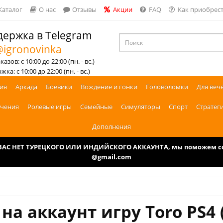
Каталог
О нас
Отзывы
Акции
FAQ
Как приобрест
ержка в Telegram
igronovinka
азов: с 10:00 до 22:00 (пн. - вс.)
ка: с 10:00 до 22:00 (пн. - вс.)
ия
Аркада
Боевики
Вождение и гонки
Головоломки
Для веч
чения
Ролевые игры
Семейные
Симуляторы
Спорт
Стратег
Дополнения
У ВАС НЕТ ТУРЕЦКОГО ИЛИ ИНДИЙСКОГО АККАУНТА, мы поможем соз
@gmail.com
на аккаунт игру Toro PS4