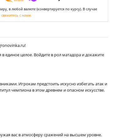
ру, в любой валюте (конвертируется по курсу). В случае
,
свяжитесь с нами.
ronovinka.ru!
 в единое целое. Войдите в рол матадора и докажите
никами. Игрокам предстоить искусно избегать атак и
итул чемпиона в этом древнем и опасном искусстве.
ружая вас в атмосферу сражений на высшем уровне.