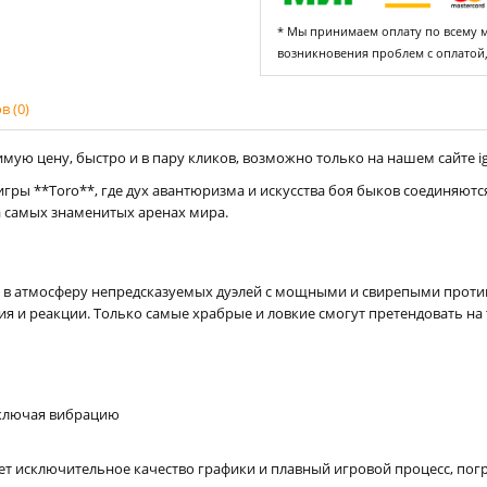
* Мы принимаем оплату по всему ми
возникновения проблем с оплатой
 (0)
мую цену, быстро и в пару кликов, возможно только на нашем сайте ig
гры **Toro**, где дух авантюризма и искусства боя быков соединяются
а самых знаменитых аренах мира.
 в атмосферу непредсказуемых дуэлей с мощными и свирепыми против
и реакции. Только самые храбрые и ловкие смогут претендовать на т
включая вибрацию
ет исключительное качество графики и плавный игровой процесс, пог