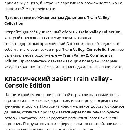
приемлимую цену, быстро и в пару кликов, возможно только на
нашем сайте igronovinka.ru!
Путешествие по Живописным Долинам с Train Valley
Collection
Откройте для себя уникальный сборник
Train Valley Collection
,
который приглашает вас в мир захватывающих
железнодорожных приключений. Этот комплект объединяет в
себе магию классической игры
Train Valley: Console Edition
и её
увлекательное продолжение —
Train Valley 2: Community
Edition
. Приготовьтесь к захватывающим поездкам, которые
искусно сочетают в себе элементы менеджмента и головоломок.
Классический Забег: Train Valley -
Console Edition
Начните своё путешествие с первой игры, где вы возьметесь за
строительство железных дорог, соединяя города посредством
туннелей и мостов. Постройка новой железной дороги обходится
дешевле, когда она прокладывается через поле, однако будьте
готовы к затратам, если предстоит расчистить леса или снести
строения. Погрузитесь в атмосферу реальных станций, вникая в
искусство управления транспортными потоками.