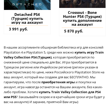
Crossout - Bone
Detached PS4
Hunter PS4 (Турция)
(Турция) купить
купить дополнение
игру на аккаунт
на аккаунт
3 991 руб.
5 870 руб.
В нашем ассортименте обширная библиотека игр для консолей
Playstation 4 и Playstation 5, среди них можно
купить игру Train
Valley Collection PS4 (Турция)
, которая приобретается по
сниженной цене специально для Вас. Игра приобретается в
Турецком регионе или Индийском регионе (регион указан в
характеристиках) по цене, ниже Российского Playstation Store на
ваш аккаунт, который мы создаем для вас БЕСПЛАТНО. Мы
гарантируем, что после
приобретения игры
и покупки на
аккаунт, игра навсегда останется на Вашем аккаунте, без каких-
либо проблем. Хотите
купить Train Valley Collection для PS4
или PS5
? Заказывайте скорее и в кратчайшие сроки игра будет у
вас на аккаунте) И заранее, приятной Вам игры)