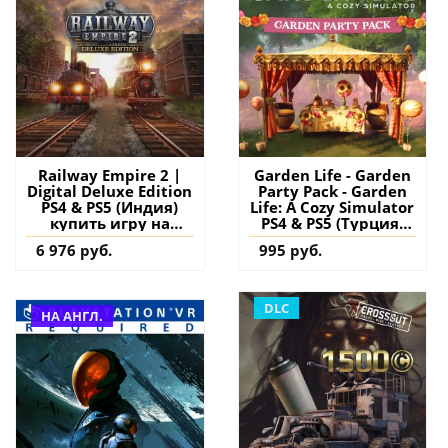
Railway Empire 2 |
Garden Life - Garden
Digital Deluxe Edition
Party Pack - Garden
PS4 & PS5 (Индия)
Life: A Cozy Simulator
купить игру на
PS4 & PS5 (Турция)
аккаунт
купить дополнение
6 976 руб.
995 руб.
на аккаунт
DLC
НА АНГЛ.