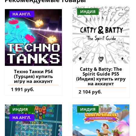
ИНДИЯ
НА АНГЛ.
Catty & Batty: The
Техно Танки PS4
Spirit Guide PS5
(Турция) купить
(Индия) купить игру
игру на аккаунт
на аккаунт
1 991 руб.
2 104 руб.
ИНДИЯ
ИНДИЯ
НА АНГЛ.