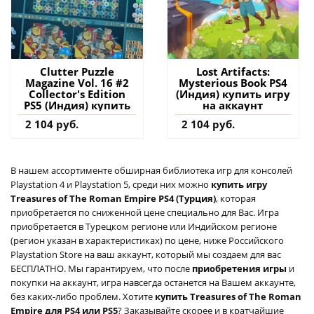
Clutter Puzzle
Lost Artifacts:
Magazine Vol. 16 #2
Mysterious Book PS4
Collector's Edition
(Индия) купить игру
PS5 (Индия) купить
на аккаунт
2 104 руб.
2 104 руб.
В нашем ассортименте обширная библиотека игр для консолей
Playstation 4 и Playstation 5, среди них можно
купить игру
Treasures of The Roman Empire PS4 (Турция)
, которая
приобретается по сниженной цене специально для Вас. Игра
приобретается в Турецком регионе или Индийском регионе
(регион указан в характеристиках) по цене, ниже Российского
Playstation Store на ваш аккаунт, который мы создаем для вас
БЕСПЛАТНО. Мы гарантируем, что после
приобретения игры
и
покупки на аккаунт, игра навсегда останется на Вашем аккаунте,
без каких-либо проблем. Хотите
купить Treasures of The Roman
Empire для PS4 или PS5
? Заказывайте скорее и в кратчайшие