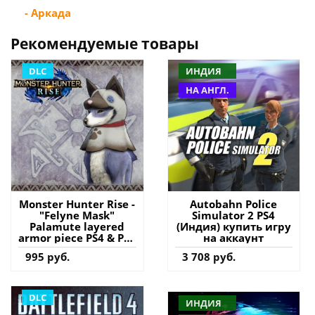
- Аркада
Рекомендуемые товары
DLC
ИНДИЯ
НА АНГЛ.
Monster Hunter Rise -
Autobahn Police
"Felyne Mask"
Simulator 2 PS4
Palamute layered
(Индия) купить игру
armor piece PS4 & PS5
на аккаунт
(Турция) купить
995 руб.
3 708 руб.
дополнение на
аккаунт
DLC
ИНДИЯ