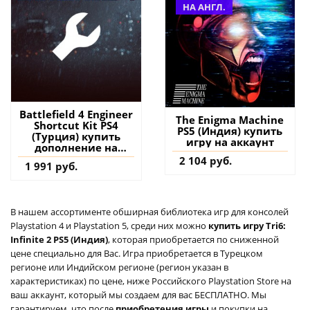
НА АНГЛ.
Battlefield 4 Engineer
The Enigma Machine
Shortcut Kit PS4
PS5 (Индия) купить
(Турция) купить
игру на аккаунт
дополнение на
аккаунт
2 104 руб.
1 991 руб.
В нашем ассортименте обширная библиотека игр для консолей
Playstation 4 и Playstation 5, среди них можно
купить игру Tri6:
Infinite 2 PS5 (Индия)
, которая приобретается по сниженной
цене специально для Вас. Игра приобретается в Турецком
регионе или Индийском регионе (регион указан в
характеристиках) по цене, ниже Российского Playstation Store на
ваш аккаунт, который мы создаем для вас БЕСПЛАТНО. Мы
гарантируем, что после
приобретения игры
и покупки на