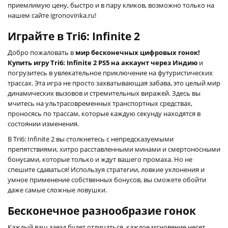
приемлимую цену, быстро и в пару кликов, возможно только на
нашем сайте igronovinka.ru!
Играйте в Tri6: Infinite 2
Добро пожаловать в
мир бесконечных цифровых гонок!
Купить игру Tri6: Infinite 2 PS5 на аккаунт через Индию
и
погрузитесь в увлекательное приключение на футуристических
трассах. Эта игра не просто захватывающая забава, это целый мир
динамических вызовов и стремительных виражей. Здесь вы
мчитесь на ультрасовременных транспортных средствах,
проносясь по трассам, которые каждую секунду находятся в
состоянии изменения.
В Tri6: Infinite 2 вы столкнетесь с непредсказуемыми
препятствиями, хитро расставленными минами и смертоносными
бонусами, которые только и ждут вашего промаха. Но не
спешите сдаваться! Используя стратегии, ловкие уклонения и
умное применение собственных бонусов, вы сможете обойти
даже самые сложные ловушки.
Бесконечное разнообразие гонок
Каждый ваш заезд будет отличаться, каждое мгновение несет