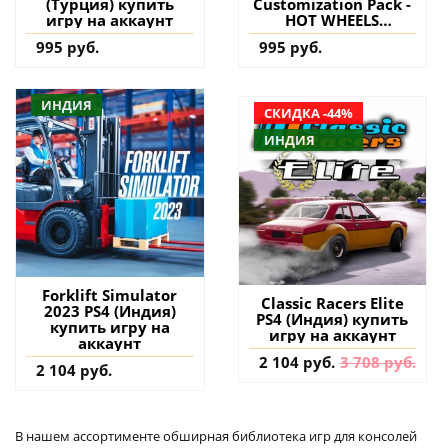
(Турция) купить
Customization Pack -
игру на аккаунт
HOT WHEELS
UNLEASHED PS5
995 руб.
995 руб.
(Турция) купить
дополнение на
аккаунт
ИНДИЯ
СКИДКА -44%
ИНДИЯ
Forklift Simulator
Classic Racers Elite
2023 PS4 (Индия)
PS4 (Индия) купить
купить игру на
игру на аккаунт
аккаунт
2 104 руб.
3 708 руб.
2 104 руб.
В нашем ассортименте обширная библиотека игр для консолей