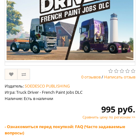
0 отзывов
/
Написать отзыв
Издатель:
SOEDESCO PUBLISHING
Игра: Truck Driver - French Paint Jobs DLC
Наличие: Есть в наличии
995 руб.
Сравнить цену по регионам >>
- Ознакомиться перед покупкой: FAQ (Часто задаваемые
вопросы)