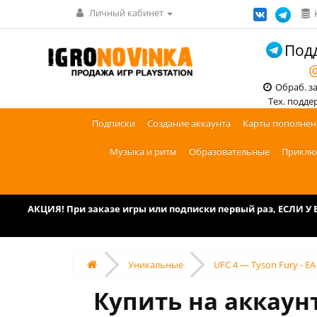
Личный кабинет
Подд
@
Обраб. зак
Тех. поддерж
Подписки
Создание аккаунта
Карты пополнен
Музыка и ритм
Образовательные
Приклю
АКЦИЯ! При заказе игры или подписки первый раз, ЕСЛИ 
Уникальные
UFC 4 — Tyson Fury - E
Купить на аккаунт