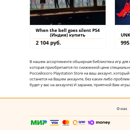
When the bell goes silent PS4
(Индия) купить
UNK
S
2 104 руб.
995
д
В нашем ассортименте обширная библиотека игр для кон
которая приобретается по сниженной цене специально 
Российского Playstation Store на ваш аккаунт, котор
останется на Вашем аккаунте, без каких-либо проблем
будет у вас на аккаунте) И заранее, приятной Вам игры
О нас