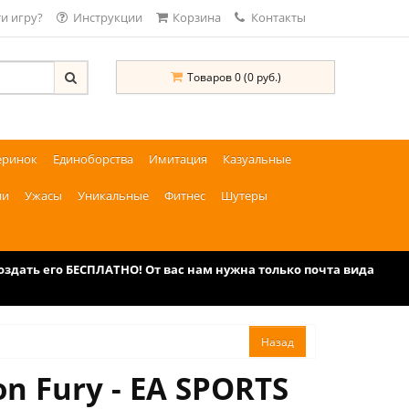
и игру?
Инструкции
Корзина
Контакты
Товаров 0 (0 руб.)
еринок
Единоборства
Имитация
Казуальные
ии
Ужасы
Уникальные
Фитнес
Шутеры
дать его БЕСПЛАТНО! От вас нам нужна только почта вида
n Fury - EA SPORTS