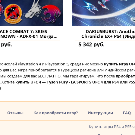
ACE COMBAT 7: SKIES
DARIUSBURST: Anoth
NOWN - ADFX-01 Morgan
Chronicle EX+ PS4 (Инд
et PS4 (Турция) купить
купить игру на аккау
 руб.
5 342 руб.
ополнение на аккаунт
солей Playstation 4 и Playstation 5, среди них можно
купить игру UFC
для Вас. Игра приобретается в Турецком регионе или Индийском регио
ый мы создаем для вас БЕСПЛАТНО. Мы гарантируем, что после
приобре
. Хотите
купить UFC 4 — Tyson Fury - EA SPORTS UFC 4 для PS4 или PS5
)
Отзывы
Как приобрести игру?
Инструкции
FAQ
Купить игры PS4 и PS5 