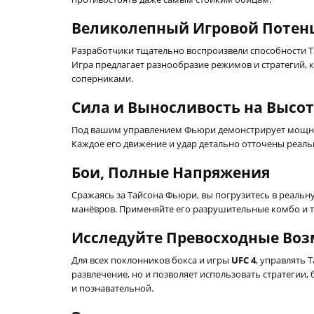
Великолепный Игровой Потен
Разработчики тщательно воспроизвели способности Т
Игра предлагает разнообразие режимов и стратегий, 
соперниками.
Сила и Выносливость на Высот
Под вашим управлением Фьюри демонстрирует мощные 
Каждое его движение и удар детально отточены реаль
Бои, Полные Напряжения
Сражаясь за Тайсона Фьюри, вы погрузитесь в реаль
манёвров. Применяйте его разрушительные комбо и те
Исследуйте Превосходные Во
Для всех поклонников бокса и игры
UFC 4
, управлять 
развлечение, но и позволяет использовать стратегии,
и познавательной.