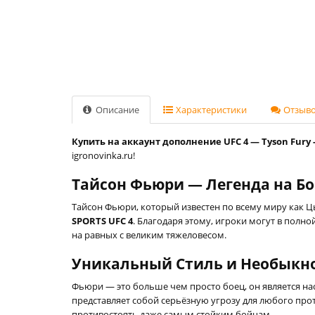
Описание
Характеристики
Отзывов
Купить на аккаунт дополнение UFC 4 — Tyson Fury -
igronovinka.ru!
Тайсон Фьюри — Легенда на Бок
Тайсон Фьюри, который известен по всему миру как 
SPORTS UFC 4
. Благодаря этому, игроки могут в пол
на равных с великим тяжеловесом.
Уникальный Стиль и Необыкн
Фьюри — это больше чем просто боец, он является н
представляет собой серьёзную угрозу для любого про
противостоять даже самым стойким бойцам.