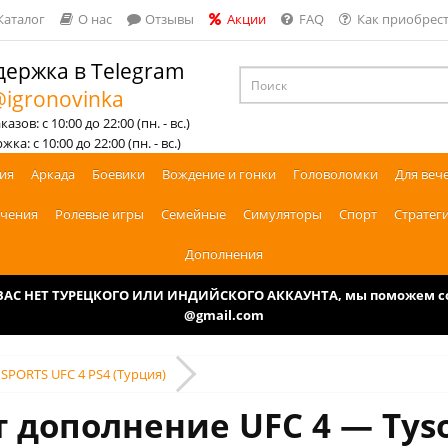
Каталог
О нас
Отзывы
Акции
FAQ
Как приобрест
ержка в Telegram
igronovinka
азов: с 10:00 до 22:00 (пн. - вс.)
ка: с 10:00 до 22:00 (пн. - вс.)
ия
Аркада
Боевики
Вождение и гонки
Головоломки
Для веч
чения
Ролевые игры
Семейные
Симуляторы
Спорт
Стратег
Дополнения
У ВАС НЕТ ТУРЕЦКОГО ИЛИ ИНДИЙСКОГО АККАУНТА, мы поможем соз
@gmail.com
A SPORTS UFC 4 PS4 (Турция)
 дополнение UFC 4 — Tyso