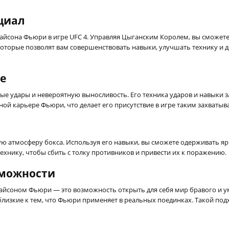
циал
айсона Фьюри в игре UFC 4. Управляя Цыганским Королем, вы сможете
которые позволят вам совершенствовать навыки, улучшать технику и 
е
удары и невероятную выносливость. Его техника ударов и навыки з
ной карьере Фьюри, что делает его присутствие в игре таким захваты
ную атмосферу бокса. Используя его навыки, вы сможете одерживать 
хнику, чтобы сбить с толку противников и привести их к поражению.
зможности
Тайсоном Фьюри — это возможность открыть для себя мир бравого и ум
 близкие к тем, что Фьюри применяет в реальных поединках. Такой по