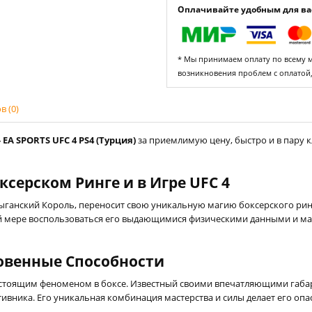
Оплачивайте удобным для вас
* Мы принимаем оплату по всему ми
возникновения проблем с оплатой
 (0)
 EA SPORTS UFC 4 PS4 (Турция)
за приемлимую цену, быстро и в пару 
серском Ринге и в Игре UFC 4
Цыганский Король, переносит свою уникальную магию боксерского ри
ной мере воспользоваться его выдающимися физическими данными и ма
овенные Способности
астоящим феноменом в боксе. Известный своими впечатляющими габа
тивника. Его уникальная комбинация мастерства и силы делает его о