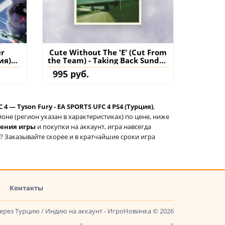
er
Cute Without The 'E' (Cut From
ия)
the Team) - Taking Back Sunday
нт
- Rock Band 4 PS4 (Турция)
995 руб.
купить дополнение на
аккаунт
 4 — Tyson Fury - EA SPORTS UFC 4 PS4 (Турция)
,
не (регион указан в характеристиках) по цене, ниже
тения игры
и покупки на аккаунт, игра навсегда
? Заказывайте скорее и в кратчайшие сроки игра
Контакты
через Турцию / Индию на аккаунт - ИгроНовинка © 2026