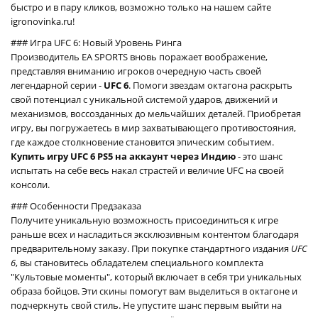
быстро и в пару кликов, возможно только на нашем сайте
igronovinka.ru!
### Игра UFC 6: Новый Уровень Ринга
Производитель EA SPORTS вновь поражает воображение,
представляя вниманию игроков очередную часть своей
легендарной серии -
UFC 6
. Помоги звездам октагона раскрыть
свой потенциал с уникальной системой ударов, движений и
механизмов, воссозданных до мельчайших деталей. Приобретая
игру, вы погружаетесь в мир захватывающего противостояния,
где каждое столкновение становится эпическим событием.
Купить игру UFC 6 PS5 на аккаунт через Индию
- это шанс
испытать на себе весь накал страстей и величие UFC на своей
консоли.
### Особенности Предзаказа
Получите уникальную возможность присоединиться к игре
раньше всех и насладиться эксклюзивным контентом благодаря
предварительному заказу. При покупке стандартного издания
UFC
6
, вы становитесь обладателем специального комплекта
"Культовые моменты", который включает в себя три уникальных
образа бойцов. Эти скины помогут вам выделиться в октагоне и
подчеркнуть свой стиль. Не упустите шанс первым выйти на