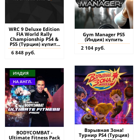
WRC 9 Deluxe Edition
FIA World Rally
Gym Manager PS5
Championship PS4 &
(Индия) купить
PS5 (Турция) купить
2 104 руб.
игру на аккаунт
6 848 руб.
ИНДИЯ
НА АНГЛ.
Взрывная Зона!
BODYCOMBAT -
Турнир PS4 (Турция)
Ultimate Fitness Pack
купить игру на