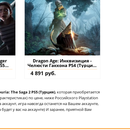
nger
Dragon Age: Инквизиция -
PS5
Челюсти Гаккона PS4 (Турция)
нение
купить дополнение на
4 891 руб.
аккаунт
uria: The Saga 2 PS5 (Турция)
, которая приобретается
актеристиках) по цене, ниже Российского Playstation
а аккаунт, игра навсегда останется на Вашем аккаунте,
 будет у вас на аккаунте) И заранее, приятной Вам