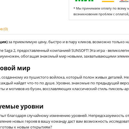
* Мы принимаем оплату по всему ми
возникновения проблем с оплатой
 (0)
ция)
за приемлимую цену, быстро и в пару кликов, возможно только на 
The Saga 2, предоставленный компанией SUNSOFT! Эта игра - великоле
 приумножен, обогащая знакомый мир новыми, захватывающими элеме
ровой мир
 созданному из пушистого войлока, который полон живых деталей. Нез
 каждый найдет что-то по душе. Уровни, знакомые по предыдущей вер
ы и мотивов из бусин, восславляющих классический стиль пиксель-арт
уемые уровни
опыт благодаря случайному изменению уровней. Непредсказуемость от
ление новых героев в вашу команду даст вам возможность исследова
ы готовы к новым открытиям?