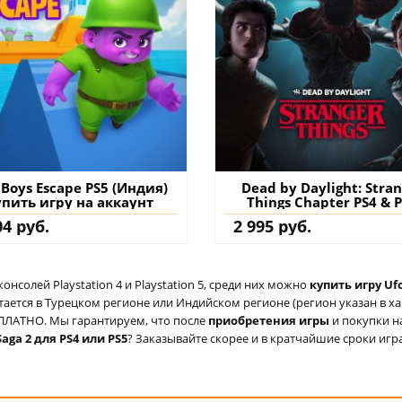
 Boys Escape PS5 (Индия)
Dead by Daylight: Stra
упить игру на аккаунт
Things Chapter PS4 & 
(Турция) купить допол
04 руб.
2 995 руб.
на аккаунт
солей Playstation 4 и Playstation 5, среди них можно
купить игру Ufo
ается в Турецком регионе или Индийском регионе (регион указан в хар
ЕСПЛАТНО. Мы гарантируем, что после
приобретения игры
и покупки н
Saga 2 для PS4 или PS5
? Заказывайте скорее и в кратчайшие сроки игра