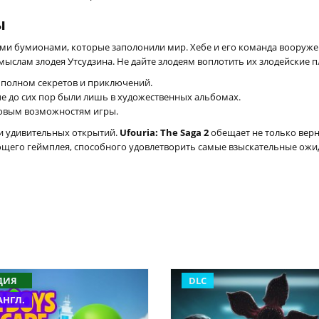
ы
ами бумионами, которые заполонили мир. Хебе и его команда вооруж
мыслам злодея Утсудзина. Не дайте злодеям воплотить их злодейские п
 полном секретов и приключений.
е до сих пор были лишь в художественных альбомах.
новым возможностям игры.
 и удивительных открытий.
Ufouria: The Saga 2
обещает не только верн
ющего геймплея, способного удовлетворить самые взыскательные ожи
ДИЯ
DLC
АНГЛ.