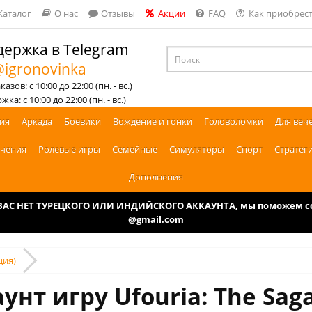
Каталог
О нас
Отзывы
Акции
FAQ
Как приобрест
ержка в Telegram
igronovinka
азов: с 10:00 до 22:00 (пн. - вс.)
ка: с 10:00 до 22:00 (пн. - вс.)
ия
Аркада
Боевики
Вождение и гонки
Головоломки
Для веч
чения
Ролевые игры
Семейные
Симуляторы
Спорт
Стратег
Дополнения
У ВАС НЕТ ТУРЕЦКОГО ИЛИ ИНДИЙСКОГО АККАУНТА, мы поможем соз
@gmail.com
ция)
унт игру Ufouria: The Saga