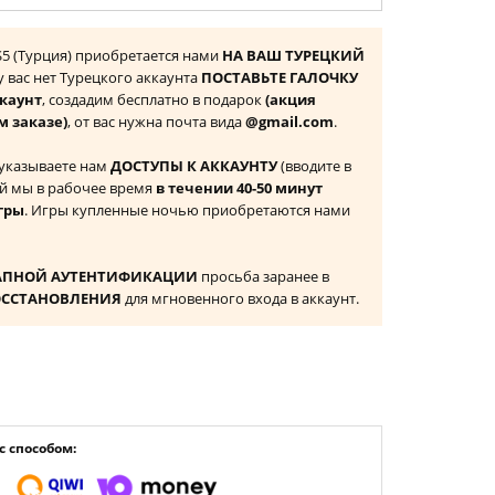
 PS5 (Турция) приобретается нами
НА ВАШ ТУРЕЦКИЙ
 у вас нет Турецкого аккаунта
ПОСТАВЬТЕ ГАЛОЧКУ
ккаунт
, создадим бесплатно в подарок
(акция
м заказе)
, от вас нужна почта вида
@gmail.com
.
 указываете нам
ДОСТУПЫ К АККАУНТУ
(вводите в
й мы в рабочее время
в течении 40-50 минут
гры
. Игры купленные ночью приобретаются нами
АПНОЙ АУТЕНТИФИКАЦИИ
просьба заранее в
ОССТАНОВЛЕНИЯ
для мгновенного входа в аккаунт.
 способом: