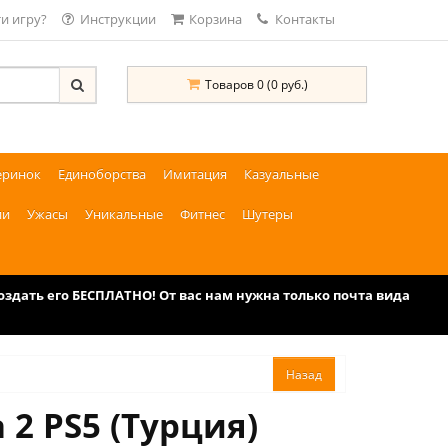
и игру?
Инструкции
Корзина
Контакты
Товаров 0 (0 руб.)
еринок
Единоборства
Имитация
Казуальные
ии
Ужасы
Уникальные
Фитнес
Шутеры
дать его БЕСПЛАТНО! От вас нам нужна только почта вида
 2 PS5 (Турция)