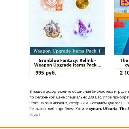
Granblue Fantasy: Relink -
The
Weapon Upgrade Items Pack 1
к
PS4 & PS5 (Турция) купить
995 руб.
2 1
дополнение на аккаунт
В нашем ассортименте обширная библиотека игр для кон
по сниженной цене специально для Вас. Игра приобрет
Store на ваш аккаунт, который мы создаем для вас Б
без каких-либо проблем. Хотите
купить Ufouria: The 
игры)