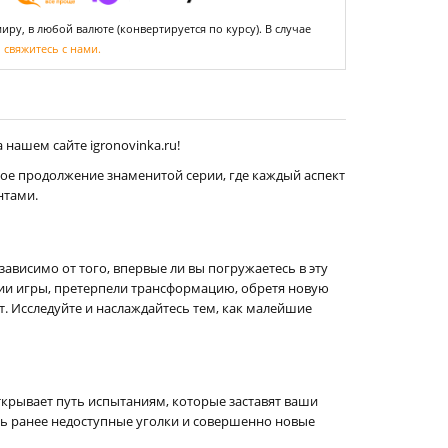
ру, в любой валюте (конвертируется по курсу). В случае
,
свяжитесь с нами.
нашем сайте igronovinka.ru!
пное продолжение знаменитой серии, где каждый аспект
нтами.
ависимо от того, впервые ли вы погружаетесь в эту
сии игры, претерпели трансформацию, обретя новую
. Исследуйте и наслаждайтесь тем, как малейшие
крывает путь испытаниям, которые заставят ваши
ть ранее недоступные уголки и совершенно новые