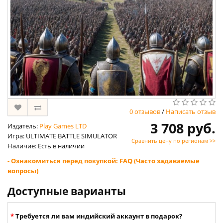
0 отзывов
/
Написать отзыв
3 708 руб.
Издатель:
Play Games LTD
Игра: ULTIMATE BATTLE SIMULATOR
Сравнить цену по регионам >>
Наличие: Есть в наличии
- Ознакомиться перед покупкой: FAQ (Часто задаваемые
вопросы)
Доступные варианты
Требуется ли вам индийский аккаунт в подарок?