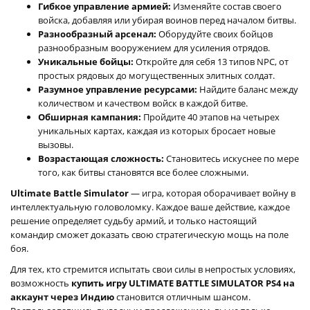
Гибкое управление армией:
Изменяйте состав своего
войска, добавляя или убирая воинов перед началом битвы.
Разнообразный арсенал:
Оборудуйте своих бойцов
разнообразным вооружением для усиления отрядов.
Уникальные бойцы:
Откройте для себя 13 типов NPC, от
простых рядовых до могущественных элитных солдат.
Разумное управление ресурсами:
Найдите баланс между
количеством и качеством войск в каждой битве.
Обширная кампания:
Пройдите 40 этапов на четырех
уникальных картах, каждая из которых бросает новые
вызовы.
Возрастающая сложность:
Становитесь искуснее по мере
того, как битвы становятся все более сложными.
Ultimate Battle Simulator
— игра, которая оборачивает войну в
интеллектуальную головоломку. Каждое ваше действие, каждое
решение определяет судьбу армий, и только настоящий
командир сможет доказать свою стратегическую мощь на поле
боя.
Для тех, кто стремится испытать свои силы в непростых условиях,
возможность
купить игру ULTIMATE BATTLE SIMULATOR PS4 на
аккаунт через Индию
становится отличным шансом.