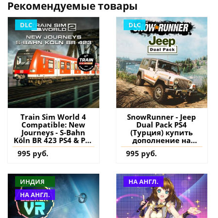
Рекомендуемые товары
DLC
DLC
Train Sim World 4
SnowRunner - Jeep
Compatible: New
Dual Pack PS4
Journeys - S-Bahn
(Турция) купить
Köln BR 423 PS4 & PS5
дополнение на
(Турция) купить
аккаунт
995 руб.
995 руб.
дополнение на
аккаунт
ИНДИЯ
НА АНГЛ.
НА АНГЛ.