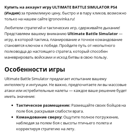
Купить на аккаунт игру ULTIMATE BATTLE SIMULATOR PS4
(Индия)
за приемлимую цену, быстро и в пару кликов, возможно
только на нашем сайте igronovinka.ru!
Любители стратегий и тактических игр, сдерживайте дыхание!
Представляем вашему вниманию
Ultimate Battle Simulator
—
игру, в которой тактика, планирование и точное командование
становятся ключом к победе. Пройдите путь от неопытного
полководца до настоящего стратега, который способен
маневрировать войсками и исход битвы в свою пользу.
Особенности игры
Ultimate Battle Simulator предлагает испытание вашему
интеллекту и интуиции. Не важно, предпочитаете ли вы массовые
атаки или истребительные налеты — каждое ваше решение будет
иметь значение:
Тактическое размещение:
Размещайте своих бойцов на
поле боя, раскрывая слабости врага.
Командование сверху:
Ощутите полное погружение,
наблюдая за полем боя с высоты птичьего полета и
корректируя стратегию на лету.