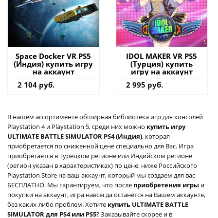
Space Docker VR PS5
IDOL MAKER VR PS5
(Индия) купить игру
(Турция) купить
на аккаунт
игру на аккаунт
2 104 руб.
2 995 руб.
В нашем ассортименте обширная библиотека игр для консолей
Playstation 4 и Playstation 5, среди них можно
купить игру
ULTIMATE BATTLE SIMULATOR PS4 (Индия)
, которая
приобретается по сниженной цене специально для Вас. Игра
приобретается в Турецком регионе или Индийском регионе
(регион указан в характеристиках) по цене, ниже Российского
Playstation Store на ваш аккаунт, который мы создаем для вас
БЕСПЛАТНО. Мы гарантируем, что после
приобретения игры
и
покупки на аккаунт, игра навсегда останется на Вашем аккаунте,
без каких-либо проблем. Хотите
купить ULTIMATE BATTLE
SIMULATOR для PS4 или PS5
? Заказывайте скорее и в