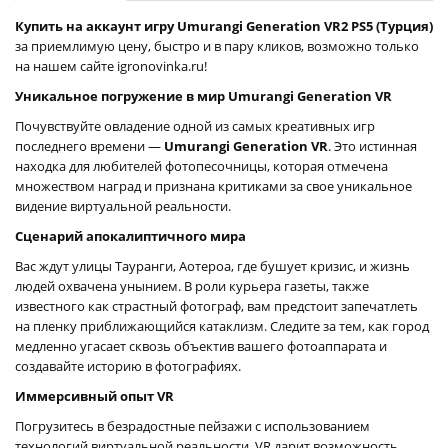
Купить на аккаунт игру Umurangi Generation VR2 PS5 (Турция)
за приемлимую цену, быстро и в пару кликов, возможно только
на нашем сайте igronovinka.ru!
Уникальное погружение в мир Umurangi Generation VR
Почувствуйте овладение одной из самых креативных игр
последнего времени —
Umurangi Generation VR
. Это истинная
находка для любителей фотопесочницы, которая отмечена
множеством наград и признана критиками за свое уникальное
видение виртуальной реальности.
Сценарий апокалиптичного мира
Вас ждут улицы Тауранги, Аотероа, где бушует кризис, и жизнь
людей охвачена унынием. В роли курьера газеты, также
известного как страстный фотограф, вам предстоит запечатлеть
на пленку приближающийся катаклизм. Следите за тем, как город
медленно угасает сквозь объектив вашего фотоаппарата и
создавайте историю в фотографиях.
Иммерсивный опыт VR
Погрузитесь в безрадостные пейзажи с использованием
технологий виртуальной реальности. VR дарит возможность