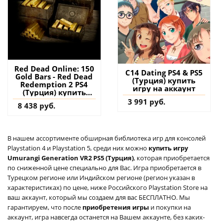
Red Dead Online: 150
C14 Dating PS4 & PS5
Gold Bars - Red Dead
(Турция) купить
Redemption 2 PS4
игру на аккаунт
(Турция) купить
дополнение на
3 991 руб.
8 438 руб.
аккаунт
В нашем ассортименте обширная библиотека игр для консолей
Playstation 4 и Playstation 5, среди них можно
купить игру
Umurangi Generation VR2 PS5 (Турция)
, которая приобретается
по сниженной цене специально для Вас. Игра приобретается в
Турецком регионе или Индийском регионе (регион указан в
характеристиках) по цене, ниже Российского Playstation Store на
ваш аккаунт, который мы создаем для вас БЕСПЛАТНО. Мы
гарантируем, что после
приобретения игры
и покупки на
аккаунт, игра навсегда останется на Вашем аккаунте, без каких-