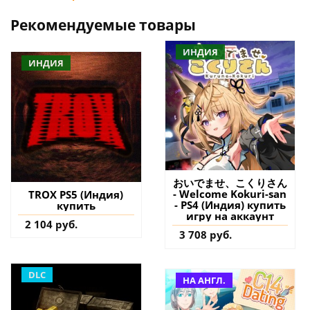
Рекомендуемые товары
ИНДИЯ
ИНДИЯ
おいでませ、こくりさん
- Welcome Kokuri-san
TROX PS5 (Индия)
- PS4 (Индия) купить
купить
игру на аккаунт
2 104 руб.
3 708 руб.
DLC
НА АНГЛ.