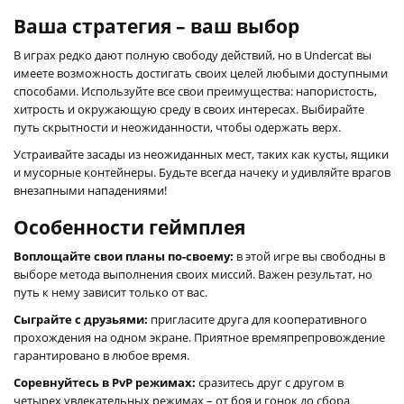
Ваша стратегия – ваш выбор
В играх редко дают полную свободу действий, но в Undercat вы
имеете возможность достигать своих целей любыми доступными
способами. Используйте все свои преимущества: напористость,
хитрость и окружающую среду в своих интересах. Выбирайте
путь скрытности и неожиданности, чтобы одержать верх.
Устраивайте засады из неожиданных мест, таких как кусты, ящики
и мусорные контейнеры. Будьте всегда начеку и удивляйте врагов
внезапными нападениями!
Особенности геймплея
Воплощайте свои планы по-своему:
в этой игре вы свободны в
выборе метода выполнения своих миссий. Важен результат, но
путь к нему зависит только от вас.
Сыграйте с друзьями:
пригласите друга для кооперативного
прохождения на одном экране. Приятное времяпрепровождение
гарантировано в любое время.
Соревнуйтесь в PvP режимах:
сразитесь друг с другом в
четырех увлекательных режимах – от боя и гонок до сбора