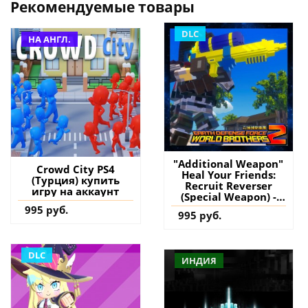
Рекомендуемые товары
DLC
НА АНГЛ.
"Additional Weapon"
Crowd City PS4
Heal Your Friends:
(Турция) купить
Recruit Reverser
игру на аккаунт
(Special Weapon) -
EARTH DEFENSE
995 руб.
995 руб.
FORCE: WORLD
BROTHERS 2 PS4 & PS5
(Турция) купить
дополнение на
DLC
ИНДИЯ
аккаунт