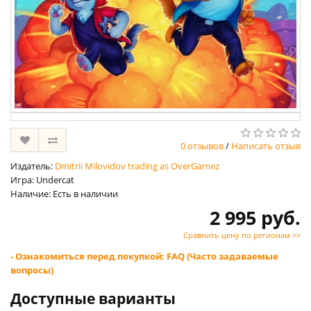
0 отзывов
/
Написать отзыв
Издатель:
Dmitrii Milovidov trading as OverGamez
Игра: Undercat
Наличие: Есть в наличии
2 995 руб.
Сравнить цену по регионам >>
- Ознакомиться перед покупкой: FAQ (Часто задаваемые
вопросы)
Доступные варианты