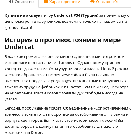
Описание
Характеристики
Отзывов (0)
Купить на аккаунт игру Undercat PS4 (Турция)
за приемлимую
цену, быстро и в пару кликов, возможно только на нашем сайте
igronovinka.ru!
История о противостоянии в мире
Undercat
В далекие времена все звери мирно существовали в огромном
мегаполисе под названием Цитадель. Однако всему пришел
конец, когда жестокие Коты узурпировали власть. Новый режим
жестоко обращался с населением: собаки были насильно
выселены за пределы города, а другие животные принуждены к
тяжелому труду на фабриках и в шахтах. Тем не менее, несмотря
на укрепление власти Котов с годами, дух свободы никогда не
угасал.
Сегодня, пробуждение грядет. Объединенные «Сопротивлением»,
все несогласные готовы бороться за освобождение от тирании и
вернуть свой город. Вы – часть этой исторической миссии! Вы
должны сбросить цепи угнетения и освободить Цитадель от
жестоких лап Котов.