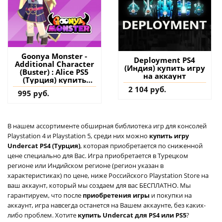
Goonya Monster -
Deployment PS4
Additional Character
(Индия) купить игру
(Buster) : Alice PS5
на аккаунт
(Турция) купить
дополнение на
2 104 руб.
995 руб.
аккаунт
В нашем ассортименте обширная библиотека игр для консолей
Playstation 4 и Playstation 5, среди них можно
купить игру
Undercat PS4 (Турция)
, которая приобретается по сниженной
цене специально для Вас. Игра приобретается в Турецком
регионе или Индийском регионе (регион указан в
характеристиках) по цене, ниже Российского Playstation Store на
ваш аккаунт, который мы создаем для вас БЕСПЛАТНО. Мы
гарантируем, что после
приобретения игры
и покупки на
аккаунт, игра навсегда останется на Вашем аккаунте, без каких-
либо проблем. Хотите
купить Undercat для PS4 или PS5
?