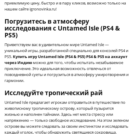
приемлимую цену, быстро и в пару кликов, возможно только на
нашем сайте igronovinka.ru!
Погрузитесь в атмосферу
исследования с Untamed Isle (PS4 &
PS5)
Приветствуем вас в удивительном мире Untamed Isle —
уникальной игры, разработанной специально для консолей PS4 и
PS5.
Купить игру Untamed Isle (PS4 & PS5) PS4 & PS5 на аккаунт
через Индию
можно для того, чтобы испытать незабываемое
приключение. Это идеальная возможность отвлечься от
повседневной суеты и погрузиться в атмосферу умиротворения и
гармонии.
Исследуйте тропический рай
Untamed Isle предлагает игрокам отправиться в путешествие по
живописному тропическому острову, который пузырится
жизнью и наполнен тайнами. Здесь нет места стрессу или
напряжению — только свободное исследование. На этом зеленом
острове вы можете следовать за своим инстинктом и исследовать
каждый уголок, чтобы обнаружить светящиеся сокровища.