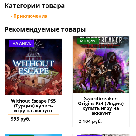
Категории товара
- Приключения
Рекомендуемые товары
ИНДИЯ
НА АНГЛ.
Swordbreaker:
Without Escape PS5
Origins PS4 (Индия)
(Турция) купить
купить игру на
игру на аккаунт
аккаунт
995 руб.
2 104 руб.