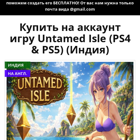
поможем создать его БЕСПЛАТНО! От вас нам нужна только
почта вида @gmail.com
Купить на аккаунт
игру Untamed Isle (PS4
& PS5) (Индия)
ИНДИЯ
НА АНГЛ.