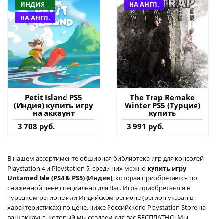
ИНДИЯ
НА АНГЛ.
НА АНГЛ.
Petit Island PS5
The Trap Remake
(Индия) купить игру
Winter PS5 (Турция)
на аккаунт
купить
3 708 руб.
3 991 руб.
В нашем ассортименте обширная библиотека игр для консолей
Playstation 4 и Playstation 5, среди них можно
купить игру
Untamed Isle (PS4 & PS5) (Индия)
, которая приобретается по
сниженной цене специально для Вас. Игра приобретается в
Турецком регионе или Индийском регионе (регион указан в
характеристиках) по цене, ниже Российского Playstation Store на
ваш аккаунт, который мы создаем для вас БЕСПЛАТНО. Мы