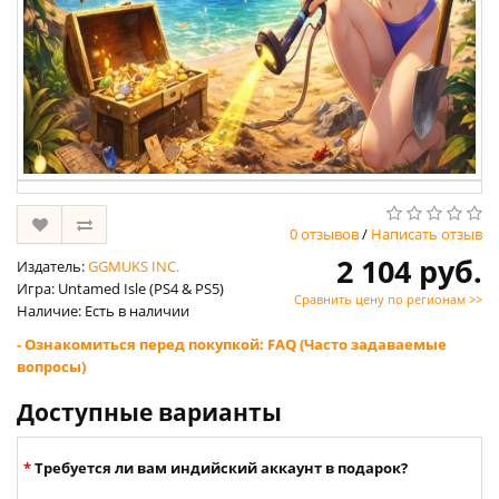
0 отзывов
/
Написать отзыв
2 104 руб.
Издатель:
GGMUKS INC.
Игра: Untamed Isle (PS4 & PS5)
Сравнить цену по регионам >>
Наличие: Есть в наличии
- Ознакомиться перед покупкой: FAQ (Часто задаваемые
вопросы)
Доступные варианты
Требуется ли вам индийский аккаунт в подарок?