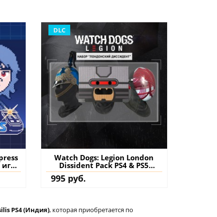
DLC
press
Watch Dogs: Legion London
ь игру
Dissident Pack PS4 & PS5
(Турция) купить дополнение
995 руб.
на аккаунт
ilis PS4 (Индия)
, которая приобретается по