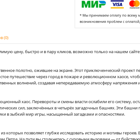
* Мы принимаем оплату по всему ми
возникновения проблем с оплатой
 (0)
имую цену, быстро и в пару кликов, возможно только на нашем сайте i
ественное полотно, ожившее на экране. Этот приключенческий проект 
ростое путешествие через город в пожаре и революционном хаосе, что
твенных волнений, создавая непередаваемую атмосферу напряжения 
ционный хаос. Перевороты и смены власти ослабили его систему, остав
тических сил, заключённых в четырёх загадочных башнях. Эти башни
тики в зыбкий мир игры, насыщенный загадками и опасностями.
ая из которых позволяет глубже исследовать историю и мотивы героев.
м Петра. На пути вы столкнетесь с суровыми вызовами — от буйствую