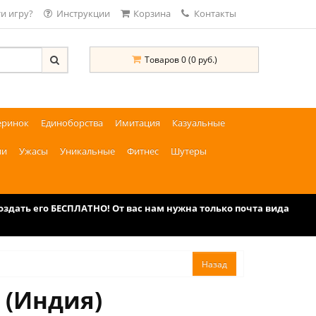
и игру?
Инструкции
Корзина
Контакты
Товаров 0 (0 руб.)
еринок
Единоборства
Имитация
Казуальные
ии
Ужасы
Уникальные
Фитнес
Шутеры
дать его БЕСПЛАТНО! От вас нам нужна только почта вида
4 (Индия)