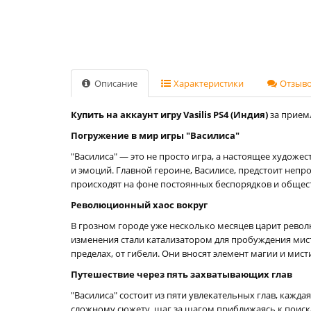
Описание
Характеристики
Отзывов
Купить на аккаунт игру Vasilis PS4 (Индия)
за приемл
Погружение в мир игры "Василиса"
"Василиса" — это не просто игра, а настоящее худож
и эмоций. Главной героине, Василисе, предстоит неп
происходят на фоне постоянных беспорядков и общес
Революционный хаос вокруг
В грозном городе уже несколько месяцев царит револю
изменения стали катализатором для пробуждения мис
пределах, от гибели. Они вносят элемент магии и мис
Путешествие через пять захватывающих глав
"Василиса" состоит из пяти увлекательных глав, кажд
сложному сюжету, шаг за шагом приближаясь к поиска