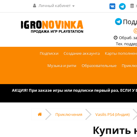
Личный кабинет
Подд
@
Обраб. зак
Тех. поддерж
Подписки
Создание аккаунта
Карты пополнен
Музыка и ритм
Образовательные
Приклю
АКЦИЯ! При заказе игры или подписки первый раз, ЕСЛИ 
Приключения
Vasilis PS4 (Индия)
Купить н