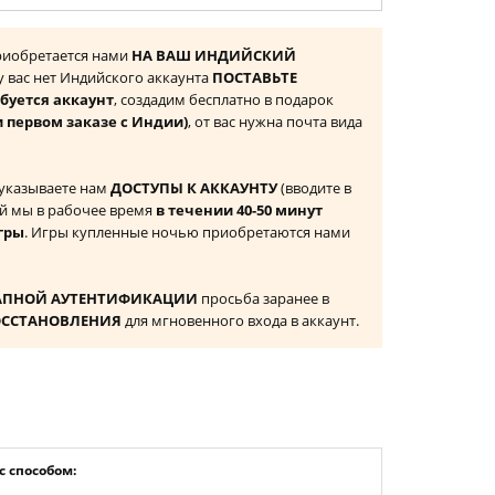
 приобретается нами
НА ВАШ ИНДИЙСКИЙ
 у вас нет Индийского аккаунта
ПОСТАВЬТЕ
буется аккаунт
, создадим бесплатно в подарок
и первом заказе с Индии)
, от вас нужна почта вида
 указываете нам
ДОСТУПЫ К АККАУНТУ
(вводите в
й мы в рабочее время
в течении 40-50 минут
гры
. Игры купленные ночью приобретаются нами
АПНОЙ АУТЕНТИФИКАЦИИ
просьба заранее в
ОССТАНОВЛЕНИЯ
для мгновенного входа в аккаунт.
 способом: