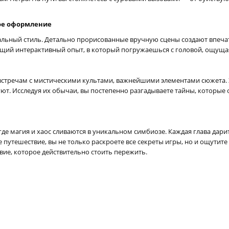
ое оформление
зуальный стиль. Детально прорисованные вручную сцены создают впеч
вающий интерактивный опыт, в который погружаешься с головой, ощуща
 встречам с мистическими культами, важнейшими элементами сюжета. Э
ют. Исследуя их обычаи, вы постепенно разгадываете тайны, которые
 где магия и хаос сливаются в уникальном симбиозе. Каждая глава да
 путешествие, вы не только раскроете все секреты игры, но и ощутит
вие, которое действительно стоить пережить.