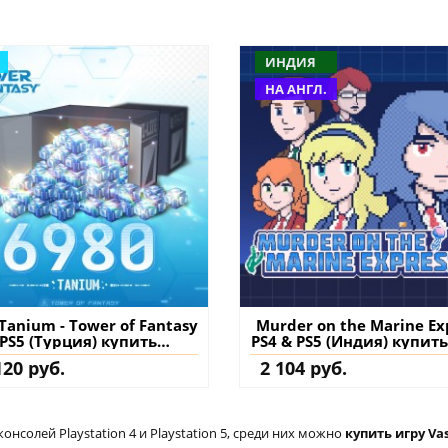
ИНДИЯ
НА АНГЛ.
Tanium - Tower of Fantasy
Murder on the Marine Ex
PS5 (Турция) купить
PS4 & PS5 (Индия) купит
ополнение на аккаунт
на аккаунт
120 руб.
2 104 руб.
солей Playstation 4 и Playstation 5, среди них можно
купить игру Vas