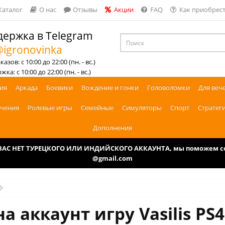
Каталог
О нас
Отзывы
Акции
FAQ
Как приобрест
ержка в Telegram
igronovinka
азов: с 10:00 до 22:00 (пн. - вс.)
ка: с 10:00 до 22:00 (пн. - вс.)
ия
Аркада
Боевики
Вождение и гонки
Головоломки
Для веч
чения
Ролевые игры
Семейные
Симуляторы
Спорт
Стратег
Дополнения
У ВАС НЕТ ТУРЕЦКОГО ИЛИ ИНДИЙСКОГО АККАУНТА, мы поможем соз
@gmail.com
а аккаунт игру Vasilis PS