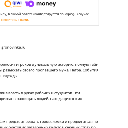
ру, в любой валюте (конвертируется по курсу). В случае
,
свяжитесь с нами.
gronovinka.ru!
переносит игроков в уникальную историю, полную тайн
бы разыскать своего пропавшего мужа, Петра. События
и надежды.
ив власть в руках рабочих и студентов. Эти
 призваны защищать людей, находящихся в их
 Вам предстоит решать головоломки и продвигаться по
щих бунтов до загадочных культов, сеющих страх по