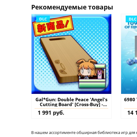
Рекомендуемые товары
DLC
DLC
Gal*Gun: Double Peace 'Angel's
6980 
Cutting Board' [Cross-Buy] -
Gal*Gun Double Peace PS4
д
1 991 руб.
14 
(Турция) купить дополнение
на аккаунт
В нашем ассортименте обширная библиотека игр для кон