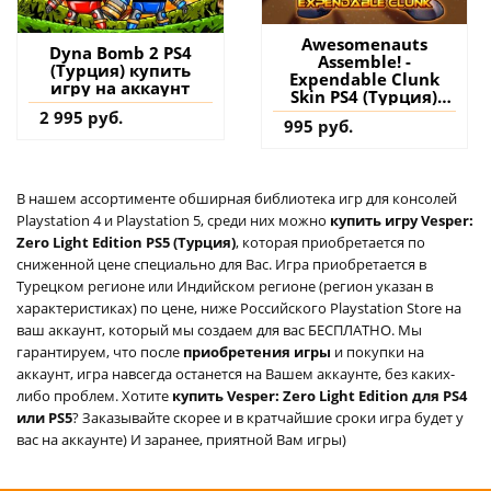
Awesomenauts
Dyna Bomb 2 PS4
Assemble! -
(Турция) купить
Expendable Clunk
игру на аккаунт
Skin PS4 (Турция)
купить дополнение
2 995 руб.
995 руб.
на аккаунт
В нашем ассортименте обширная библиотека игр для консолей
Playstation 4 и Playstation 5, среди них можно
купить игру Vesper:
Zero Light Edition PS5 (Турция)
, которая приобретается по
сниженной цене специально для Вас. Игра приобретается в
Турецком регионе или Индийском регионе (регион указан в
характеристиках) по цене, ниже Российского Playstation Store на
ваш аккаунт, который мы создаем для вас БЕСПЛАТНО. Мы
гарантируем, что после
приобретения игры
и покупки на
аккаунт, игра навсегда останется на Вашем аккаунте, без каких-
либо проблем. Хотите
купить Vesper: Zero Light Edition для PS4
или PS5
? Заказывайте скорее и в кратчайшие сроки игра будет у
вас на аккаунте) И заранее, приятной Вам игры)