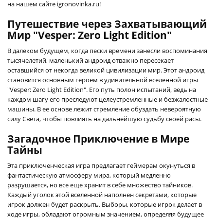
на нашем сайте igronovinka.ru!
Путешествие через Захватывающий
Мир "Vesper: Zero Light Edition"
В далеком будущем, когда пески времени занесли воспоминания
тысячелетий, маленький андроид отважно пересекает
оставшийся от некогда великой цивилизации мир. Этот андроид
становится основным героем в удивительной вселенной игры
"Vesper: Zero Light Edition". Его путь полон испытаний, ведь на
каждом шагу его преследуют целеустремленные и безжалостные
машины. В ее основе лежит стремление обуздать невероятную
силу Света, чтобы повлиять на дальнейшую судьбу своей расы.
Загадочное Приключение в Мире
Тайны
Эта приключенческая игра предлагает геймерам окунуться в
фантастическую атмосферу мира, который медленно
разрушается, но все еще хранит в себе множество тайников.
Каждый уголок этой вселенной наполнен секретами, которые
игрок должен будет раскрыть. Выборы, которые игрок делает в
ходе игры, обладают огромным значением, определяя будущее