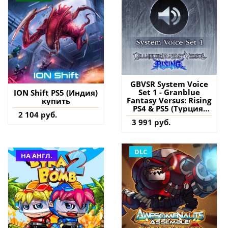
GBVSR System Voice
Set 1 - Granblue
ION Shift PS5 (Индия)
Fantasy Versus: Rising
купить
PS4 & PS5 (Турция)
2 104 руб.
купить дополнение
3 991 руб.
на аккаунт
DLC
НА АНГЛ.