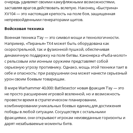
очередь удивляет своими камуфляжными возможностями,
заставляя врагов действовать вслепую. Наконец, «Быстрина»
XV104 — это настоящая крепость на поле боя, защищенная
непревзойденными генераторами щитов.
Войсковая техника
Военная техника Т’ау — это символ мощи и технологичности.
Например, «Пиранья» TX4 может быть оборудована как
скорострельной, так и фузионной пушкой, обеспечивая
динамичную поддержку на поле битвы. Канонерка «Рыба-молот»
с рельсовым или ионным оружием представляет собой
серьезную угрозу противнику. Однако, мощь этой техники таит в
себе и опасность: при разрушении она может нанести серьезный
урон своим боевым товарищам.
В мире Warhammer 40,000: Battlesector новая фракция Т’ау — это
не просто расширение игровой вселенной, но и возможность
провести время в стратегическом планировании,
комбинировании уникальных боевых единиц для достижения
победы в любой ситуации. Сосуществуя с остальными
фракциями, они открывают игрокам неизведанные горизонты и
дарят незабываемые моменты битв.