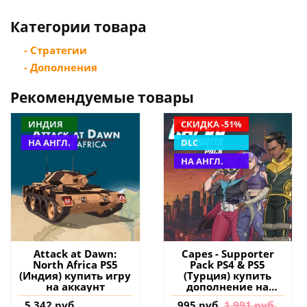
Категории товара
- Стратегии
- Дополнения
Рекомендуемые товары
ИНДИЯ
СКИДКА -51%
НА АНГЛ.
DLC
НА АНГЛ.
Attack at Dawn:
Capes - Supporter
North Africa PS5
Pack PS4 & PS5
(Индия) купить игру
(Турция) купить
на аккаунт
дополнение на
аккаунт
5 342 руб.
995 руб.
1 991 руб.