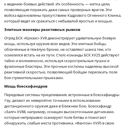
к ведению боевых действий. Их особенность — метка цели,
позволяющая поражать даже самых проворных врагов. Эти
войска вдохновлены присутствием Кадрового Огненного Клинка,
который ведет их сражаться с небывалой яростью и мощью.
Элитные маневры реактивных рывков
Отряд БСК «Кризис» XV8 демонстрирует удивительную боевую
мощь, используя оружие всех видов. Эти элитные бойцы,
облачённые в тяжёлую броню, не оставляют шанса тем, кто
осмелился встать на их пути. Стелс-команды БСК XV25 действуют
тайно и молниеносно, используя скорострельные пушки и
фузионные бластеры. Эти прочные костюмы наделены высокой
реактивной скоростью, позволяющей бойцам пересекать поле
боя стремительными прыжками.
Мощь боескафандров
Передовые системы прицеливания, встроенные в боескафандры
т’ау, делают их невероятно точными в использовании
дистанционного оружия даже в ближнем бою. Боескафандр
«Залп» XV88, например, оснащен высокоточными датчиками,
которые непрерывно сканируют поле битвы и помогают
обнаружить слабые места противника. «Фантом» XV95 в свою