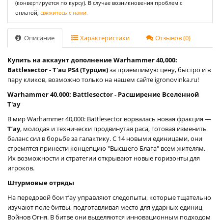
(конвертируется по курсу). В случае возникновения проблем с
оплатой,
свяжитесь с нами.
Описание
Характеристики
Отзывов (0)
Купить на аккаунт дополнение Warhammer 40,000:
Battlesector - T'au PS4 (Турция)
за приемлимую цену, быстро и в
пару кликов, возможно только на нашем сайте igronovinka.ru!
Warhammer 40,000: Battlesector - Расширение Вселенной
Т'ау
В мир Warhammer 40,000: Battlesector ворвалась новая фракция —
Т’ау
, молодая и технически продвинутая раса, готовая изменить
баланс сил в борьбе за галактику. С 14 новыми единицами, они
стремятся принести концепцию "Высшего Блага" всем жителям.
Их возможности и стратегии открывают новые горизонты для
игроков.
Штурмовые отряды
На передовой бои т’ау управляют следопыты, которые тщательно
изучают поле битвы, подготавливая место для ударных единиц
Войнов Огня. В битве они выделяются инновационным подходом