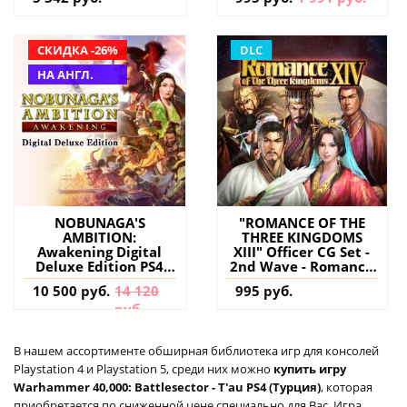
СКИДКА -26%
DLC
НА АНГЛ.
NOBUNAGA'S
"ROMANCE OF THE
AMBITION:
THREE KINGDOMS
Awakening Digital
XIII" Officer CG Set -
Deluxe Edition PS4
2nd Wave - Romance
(Турция) купить
of the Three
10 500 руб.
14 120
995 руб.
игру на аккаунт
Kingdoms XIV PS4
руб.
(Турция) купить
дополнение на
аккаунт
В нашем ассортименте обширная библиотека игр для консолей
Playstation 4 и Playstation 5, среди них можно
купить игру
Warhammer 40,000: Battlesector - T'au PS4 (Турция)
, которая
приобретается по сниженной цене специально для Вас. Игра