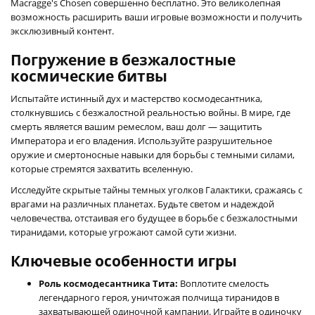
Macragge's Chosen совершенно бесплатно. Это великолепная
возможность расширить ваши игровые возможности и получить
эксклюзивный контент.
Погружение в безжалостные
космические битвы
Испытайте истинный дух и мастерство космодесантника,
столкнувшись с безжалостной реальностью войны. В мире, где
смерть является вашим ремеслом, ваш долг — защитить
Императора и его владения. Используйте разрушительное
оружие и смертоносные навыки для борьбы с темными силами,
которые стремятся захватить вселенную.
Исследуйте скрытые тайны темных уголков Галактики, сражаясь с
врагами на различных планетах. Будьте светом и надеждой
человечества, отстаивая его будущее в борьбе с безжалостными
тиранидами, которые угрожают самой сути жизни.
Ключевые особенности игры
Роль космодесантника Тита:
Воплотите смелость
легендарного героя, уничтожая полчища тиранидов в
захватывающей одиночной кампании. Играйте в одиночку