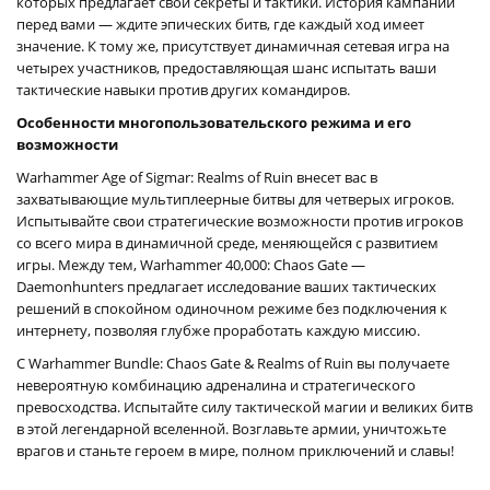
которых предлагает свои секреты и тактики. История кампании
перед вами — ждите эпических битв, где каждый ход имеет
значение. К тому же, присутствует динамичная сетевая игра на
четырех участников, предоставляющая шанс испытать ваши
тактические навыки против других командиров.
Особенности многопользовательского режима и его
возможности
Warhammer Age of Sigmar: Realms of Ruin внесет вас в
захватывающие мультиплеерные битвы для четверых игроков.
Испытывайте свои стратегические возможности против игроков
со всего мира в динамичной среде, меняющейся с развитием
игры. Между тем, Warhammer 40,000: Chaos Gate —
Daemonhunters предлагает исследование ваших тактических
решений в спокойном одиночном режиме без подключения к
интернету, позволяя глубже проработать каждую миссию.
С Warhammer Bundle: Chaos Gate & Realms of Ruin вы получаете
невероятную комбинацию адреналина и стратегического
превосходства. Испытайте силу тактической магии и великих битв
в этой легендарной вселенной. Возглавьте армии, уничтожьте
врагов и станьте героем в мире, полном приключений и славы!