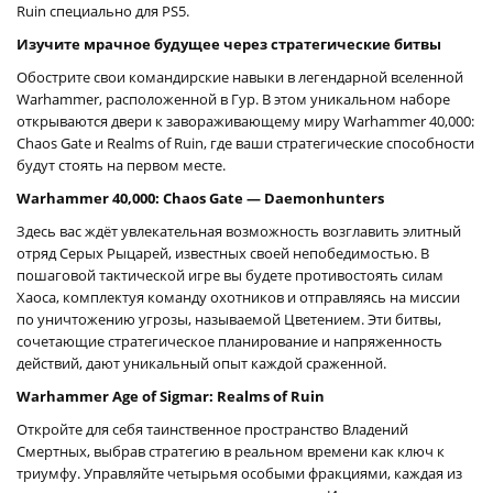
Ruin специально для PS5.
Изучите мрачное будущее через стратегические битвы
Обострите свои командирские навыки в легендарной вселенной
Warhammer, расположенной в Гур. В этом уникальном наборе
открываются двери к завораживающему миру Warhammer 40,000:
Chaos Gate и Realms of Ruin, где ваши стратегические способности
будут стоять на первом месте.
Warhammer 40,000: Chaos Gate — Daemonhunters
Здесь вас ждёт увлекательная возможность возглавить элитный
отряд Серых Рыцарей, известных своей непобедимостью. В
пошаговой тактической игре вы будете противостоять силам
Хаоса, комплектуя команду охотников и отправляясь на миссии
по уничтожению угрозы, называемой Цветением. Эти битвы,
сочетающие стратегическое планирование и напряженность
действий, дают уникальный опыт каждой сраженной.
Warhammer Age of Sigmar: Realms of Ruin
Откройте для себя таинственное пространство Владений
Смертных, выбрав стратегию в реальном времени как ключ к
триумфу. Управляйте четырьмя особыми фракциями, каждая из