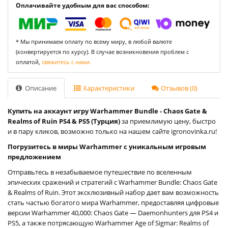
Оплачивайте удобным для вас способом:
* Мы принимаем оплату по всему миру, в любой валюте
(конвертируется по курсу). В случае возникновения проблем с
оплатой,
свяжитесь с нами.
Описание
Характеристики
Отзывов (0)
Купить на аккаунт игру Warhammer Bundle - Chaos Gate &
Realms of Ruin PS4 & PS5 (Турция)
за приемлимую цену, быстро
и в пару кликов, возможно только на нашем сайте igronovinka.ru!
Погрузитесь в миры Warhammer с уникальным игровым
предложением
Отправьтесь в незабываемое путешествие по вселенным
эпических сражений и стратегий с Warhammer Bundle: Chaos Gate
& Realms of Ruin. Этот эксклюзивный набор дает вам возможность
стать частью богатого мира Warhammer, предоставляя цифровые
версии Warhammer 40,000: Chaos Gate — Daemonhunters для PS4 и
PS5, а также потрясающую Warhammer Age of Sigmar: Realms of