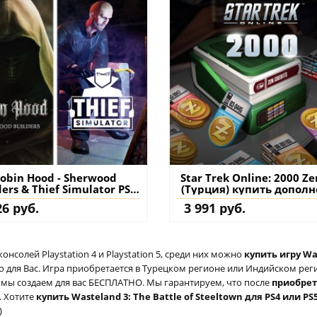
obin Hood - Sherwood
Star Trek Online: 2000 Ze
ders & Thief Simulator PS4
(Турция) купить допол
5 (Турция) купить игру на
на аккаунт
26 руб.
3 991 руб.
аккаунт
солей Playstation 4 и Playstation 5, среди них можно
купить игру Was
для Вас. Игра приобретается в Турецком регионе или Индийском регио
ый мы создаем для вас БЕСПЛАТНО. Мы гарантируем, что после
приобре
. Хотите
купить Wasteland 3: The Battle of Steeltown для PS4 или PS
)