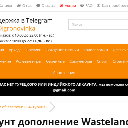
Каталог
О нас
Отзывы
Акции
FAQ
Как приобрест
ержка в Telegram
igronovinka
азов: с 10:00 до 22:00 (пн. - вс.)
ка: с 10:00 до 22:00 (пн. - вс.)
ия
Аркада
Боевики
Вождение и гонки
Головоломки
Для веч
чения
Ролевые игры
Семейные
Симуляторы
Спорт
Стратег
Дополнения
У ВАС НЕТ ТУРЕЦКОГО ИЛИ ИНДИЙСКОГО АККАУНТА, мы поможем соз
@gmail.com
e of Steeltown PS4 (Турция)
нт дополнение Wasteland 