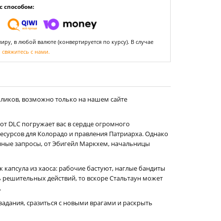
 способом:
ру, в любой валюте (конвертируется по курсу). В случае
,
свяжитесь с нами.
кликов, возможно только на нашем сайте
т DLC погружает вас в сердце огромного
сурсов для Колорадо и правления Патриарха. Однако
енные запросы, от Эбигейл Маркхем, начальницы
к капсула из хаоса: рабочие бастуют, наглые бандиты
ь решительных действий, то вскоре Стальтаун может
.
задания, сразиться с новыми врагами и раскрыть