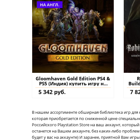
НА АНГЛ.
Gloomhaven Gold Edition PS4 &
R
PS5 (Индия) купить игру на
Buil
аккаунт
& PS
5 342 руб.
7 8
В нашем ассортименте обширная библиотека игр для кон
которая приобретается по сниженной цене специально 
Российского Playstation Store на ваш аккаунт, котор
останется на Вашем аккаунте, без каких-либо проблем
будет у вас на аккаунте) И заранее, приятной Вам игры