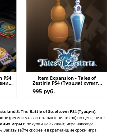
n PS4
Item Expansion - Tales of
нение
Zestiria PS4 (Турция) купить
дополнение на аккаунт
995 руб.
teland 3: The Battle of Steeltown PS4 (Турция)
,
не (регион указан в характеристиках) по цене, ниже
тения игры
и покупки на аккаунт, игра навсегда
5
? Заказывайте скорее и в кратчайшие сроки игра