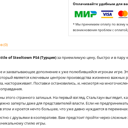
Оплачивайте удобным для вас
* Мы принимаем оплату по всему ми
возникновения проблем с оплатой
 (0)
tle of Steeltown PS4 (Турция)
за приемлимую цену, быстро и в пару 
е и захватывающее дополнение к уже полюбившейся игрокам игре. Это
торый является ключевым центром производства жизненно важных ре
ла, настораживает. Поставки остановились, и, несмотря на многочисл
 оправдания.
ы этого странного затишья. На первый взгляд, Стальтаун выглядит, ка
дежно заперты даже для представителей власти. Если не предпринимат
 в этом и кроется нечто большее, что уже давно нуждается в переменах
стно с друзьями в кооперативе. Вам предстоит пройти через сложные 
 уникальному стилю игры.