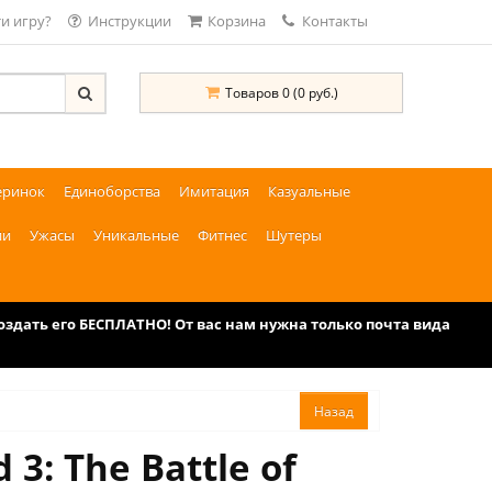
и игру?
Инструкции
Корзина
Контакты
Товаров 0 (0 руб.)
еринок
Единоборства
Имитация
Казуальные
ии
Ужасы
Уникальные
Фитнес
Шутеры
дать его БЕСПЛАТНО! От вас нам нужна только почта вида
3: The Battle of