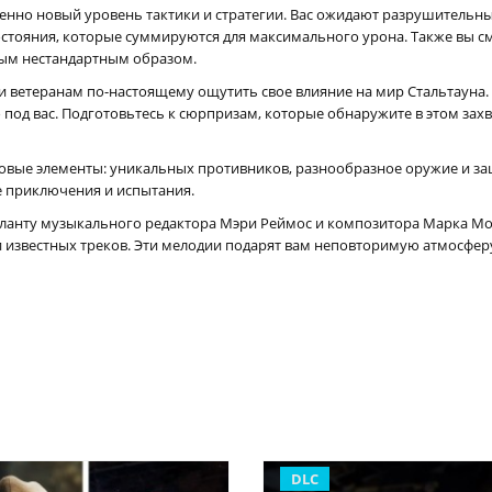
енно новый уровень тактики и стратегии. Вас ожидают разрушительн
остояния, которые суммируются для максимального урона. Также вы 
мым нестандартным образом.
и ветеранам по-настоящему ощутить свое влияние на мир Стальтауна.
под вас. Подготовьтесь к сюрпризам, которые обнаружите в этом за
овые элементы: уникальных противников, разнообразное оружие и защ
е приключения и испытания.
ланту музыкального редактора Мэри Реймос и композитора Марка Мо
 известных треков. Эти мелодии подарят вам неповторимую атмосферу
DLC