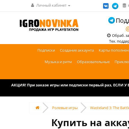
Личный кабинет
Подд
@
Обраб. зак
Тех. поддерж
Подписки
Создание аккаунта
Карты пополнен
Музыка и ритм
Образовательные
Приклю
АКЦИЯ! При заказе игры или подписки первый раз, ЕСЛИ 
Ролевые игры
Wasteland 3: The Battl
Купить на аккау