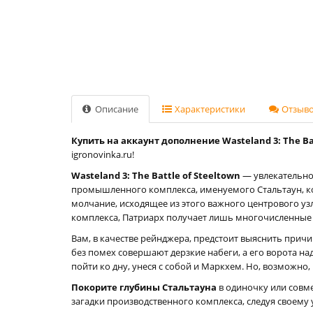
Описание
Характеристики
Отзывов
Купить на аккаунт дополнение Wasteland 3: The Bat
igronovinka.ru!
Wasteland 3: The Battle of Steeltown
— увлекательно
промышленного комплекса, именуемого Стальтаун, ко
молчание, исходящее из этого важного центрового уз
комплекса, Патриарх получает лишь многочисленные
Вам, в качестве рейнджера, предстоит выяснить причин
без помех совершают дерзкие набеги, а его ворота на
пойти ко дну, унеся с собой и Маркхем. Но, возможно,
Покорите глубины Стальтауна
в одиночку или совме
загадки производственного комплекса, следуя своему