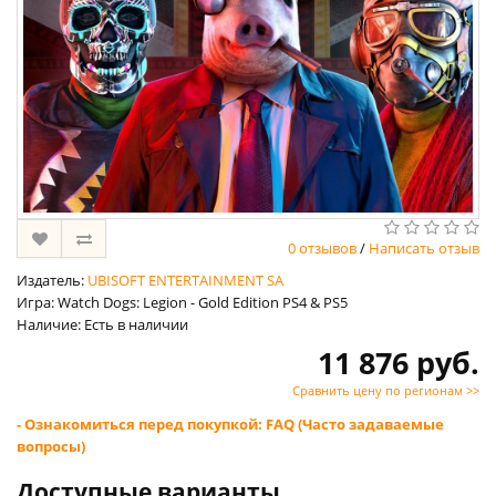
0 отзывов
/
Написать отзыв
Издатель:
UBISOFT ENTERTAINMENT SA
Игра: Watch Dogs: Legion - Gold Edition PS4 & PS5
Наличие: Есть в наличии
11 876 руб.
Сравнить цену по регионам >>
- Ознакомиться перед покупкой: FAQ (Часто задаваемые
вопросы)
Доступные варианты