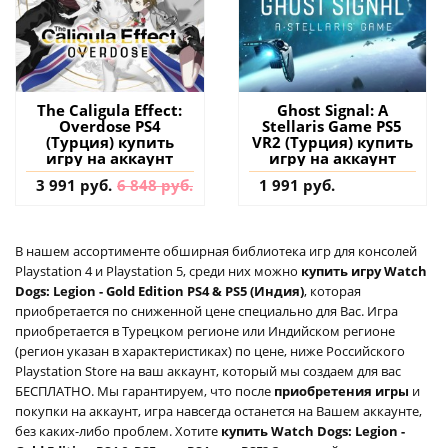
The Caligula Effect:
Ghost Signal: A
Overdose PS4
Stellaris Game PS5
(Турция) купить
VR2 (Турция) купить
игру на аккаунт
игру на аккаунт
3 991 руб.
6 848 руб.
1 991 руб.
В нашем ассортименте обширная библиотека игр для консолей
Playstation 4 и Playstation 5, среди них можно
купить игру Watch
Dogs: Legion - Gold Edition PS4 & PS5 (Индия)
, которая
приобретается по сниженной цене специально для Вас. Игра
приобретается в Турецком регионе или Индийском регионе
(регион указан в характеристиках) по цене, ниже Российского
Playstation Store на ваш аккаунт, который мы создаем для вас
БЕСПЛАТНО. Мы гарантируем, что после
приобретения игры
и
покупки на аккаунт, игра навсегда останется на Вашем аккаунте,
без каких-либо проблем. Хотите
купить Watch Dogs: Legion -