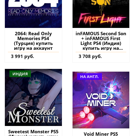
2064: Read Only
inFAMOUS Second Son
Memories PS4
+ inFAMOUS First
(Турция) купить
Light PS4 (Индия)
игру на аккаунт
купить игру на
аккаунт
3 991 руб.
3 708 руб.
ИНДИЯ
НА АНГЛ.
Sweetest Monster PS5
Void Miner PS5