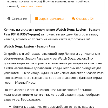
(конвертируется по курсу). В случае возникновения проблем с
оплатой,
свяжитесь с нами.
Описание
Характеристики
Отзывов (0)
Купить на аккаунт дополнение Watch Dogs: Legion - Season
Pass PS4 & PS5 (Турция)
за приемлимую цену, быстро и в пару
кликов, возможно только на нашем сайте igronovinka.ru!
Watch Dogs: Legion - Season Pass
Откройте для себя захватывающий мир Лондона с уникальным
абонементом Season Pass для игры Watch Dogs: Legion. Это
дополняющее ваше игровое впечатление расширение включает
в себя масштабные добавления, среди которых вас ожидают два
увлекательных эпизода. Один из ключевых моментов Season Pass
- это возможность сыграть за хорошо знакомого фанатам серии
героя - Эйдена Пирса.
Но это далеко не все! В Season Pass также входит большое
количество
нового контента
, который оживит и разнообразит
вашу игру. Вас ожидают:
Бонусные задания, которые добавят остроты вашему