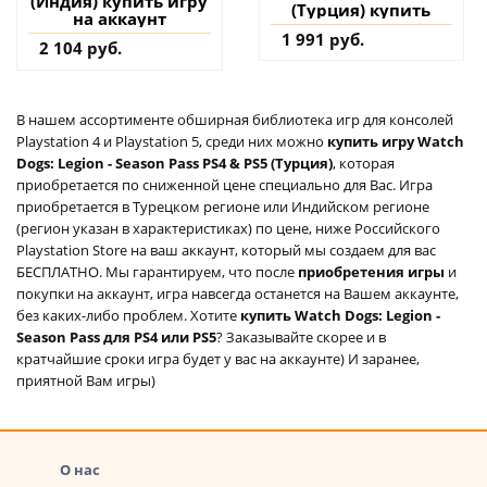
(Индия) купить игру
(Турция) купить
на аккаунт
1 991 руб.
2 104 руб.
В нашем ассортименте обширная библиотека игр для консолей
Playstation 4 и Playstation 5, среди них можно
купить игру Watch
Dogs: Legion - Season Pass PS4 & PS5 (Турция)
, которая
приобретается по сниженной цене специально для Вас. Игра
приобретается в Турецком регионе или Индийском регионе
(регион указан в характеристиках) по цене, ниже Российского
Playstation Store на ваш аккаунт, который мы создаем для вас
БЕСПЛАТНО. Мы гарантируем, что после
приобретения игры
и
покупки на аккаунт, игра навсегда останется на Вашем аккаунте,
без каких-либо проблем. Хотите
купить Watch Dogs: Legion -
Season Pass для PS4 или PS5
? Заказывайте скорее и в
кратчайшие сроки игра будет у вас на аккаунте) И заранее,
приятной Вам игры)
О нас