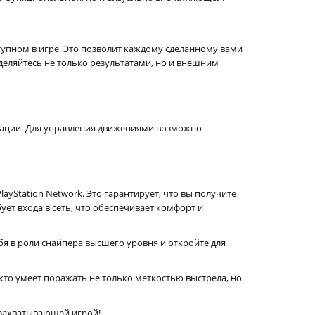
упном в игре. Это позволит каждому сделанному вами
ыделяйтесь не только результатами, но и внешним
изации. Для управления движениями возможно
yStation Network. Это гарантирует, что вы получите
ет входа в сеть, что обеспечивает комфорт и
бя в роли снайпера высшего уровня и откройте для
кто умеет поражать не только меткостью выстрела, но
е захватывающей игрой!