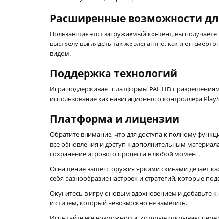
Расширенные возможности дл
Пользавшие этот загружаемый контент, вы получаете 
выстрелу выглядеть так же элегантно, как и он смерт
видом.
Поддержка технологий
Игра поддерживает платформы PAL HD с разрешениями
использование как навигационного контроллера PlaySt
Платформа и лицензии
Обратите внимание, что для доступа к полному функци
все обновления и доступ к дополнительным материалам
сохранение игрового процесса в любой момент.
Оснащение вашего оружия яркими скинами делает кажд
себя разнообразие настроек и стратегий, которые под
Окунитесь в игру с новым вдохновением и добавьте к 
и стилем, который невозможно не заметить.
Испытайте все возможности, которые открывает перед 