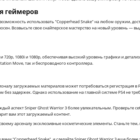
я геймеров
возможность использовать "Copperhead Snake" на любом оружии, дост
оносен. Возвысьте свое снайперское мастерство на новый уровень — в
 720p, 1080i и 1080p, обеспечивая высокий уровень графики и детал
ation Move, так и беспроводного контроллера.
оналу загружаемых материалов может потребоваться регистрация в Pla
 без задержек. Однако использование на главной системе PS4 не требу
ый аспект Sniper Ghost Warrior 3 более увлекательным. Проверьте се
арит вам этот загружаемый контент.
своему арсеналу эксклюзивные косметические элементы. Станьте тем, 
вами "Copperhead Snake", и сделайте Sniper Ghost Warrior 3 еще боле