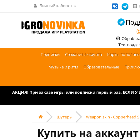
Личный кабинет
Подд
@
Обраб. зак
Тех. поддерж
Подписки
Создание аккаунта
Карты пополнен
Музыка и ритм
Образовательные
Приклю
АКЦИЯ! При заказе игры или подписки первый раз, ЕСЛИ 
Шутеры
Weapon skin - Copperhead Sn
Купить на аккаунт