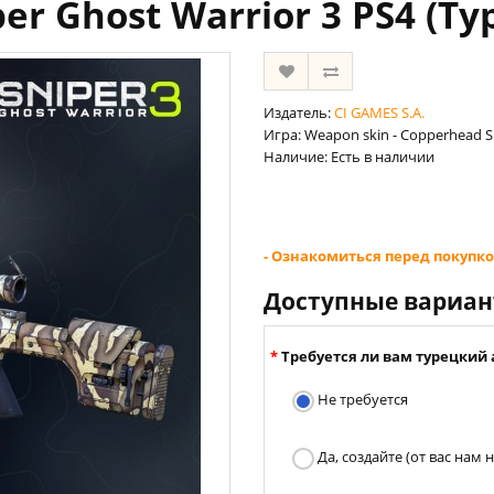
per Ghost Warrior 3 PS4 (Т
Издатель:
CI GAMES S.A.
Игра: Weapon skin - Copperhead Sn
Наличие: Есть в наличии
- Ознакомиться перед покупко
Доступные вариа
Требуется ли вам турецкий 
Не требуется
Да, создайте (от вас нам