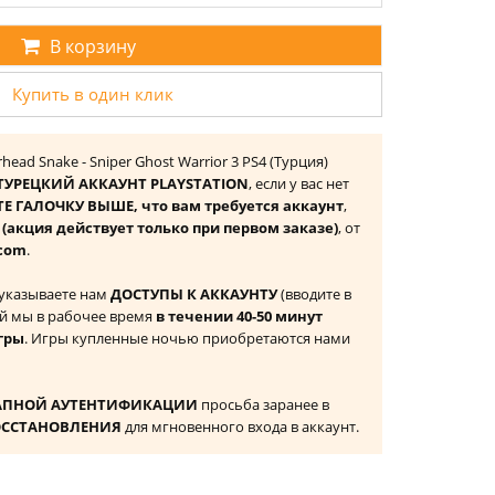
В корзину
Купить в один клик
head Snake - Sniper Ghost Warrior 3 PS4 (Турция)
ТУРЕЦКИЙ АККАУНТ PLAYSTATION
, если у вас нет
Е ГАЛОЧКУ ВЫШЕ, что вам требуется аккаунт
,
к
(акция действует только при первом заказе)
, от
com
.
 указываете нам
ДОСТУПЫ К АККАУНТУ
(вводите в
й мы в рабочее время
в течении 40-50 минут
гры
. Игры купленные ночью приобретаются нами
АПНОЙ АУТЕНТИФИКАЦИИ
просьба заранее в
ОССТАНОВЛЕНИЯ
для мгновенного входа в аккаунт.