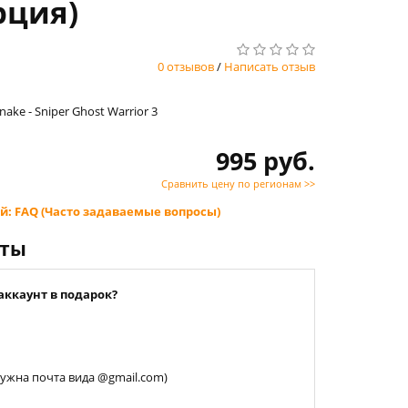
урция)
0 отзывов
/
Написать отзыв
ake - Sniper Ghost Warrior 3
995 руб.
Сравнить цену по регионам >>
й: FAQ (Часто задаваемые вопросы)
нты
аккаунт в подарок?
 нужна почта вида @gmail.com)