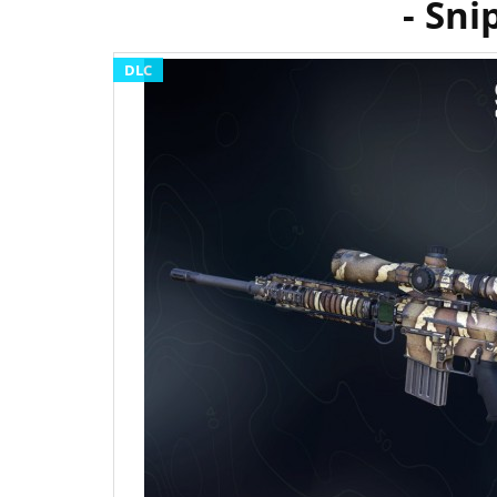
- Sni
DLC