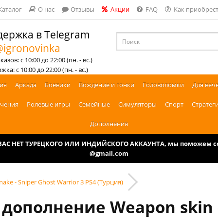
Каталог
О нас
Отзывы
Акции
FAQ
Как приобрест
ержка в Telegram
igronovinka
азов: с 10:00 до 22:00 (пн. - вс.)
ка: с 10:00 до 22:00 (пн. - вс.)
ия
Аркада
Боевики
Вождение и гонки
Головоломки
Для веч
чения
Ролевые игры
Семейные
Симуляторы
Спорт
Стратег
Дополнения
У ВАС НЕТ ТУРЕЦКОГО ИЛИ ИНДИЙСКОГО АККАУНТА, мы поможем соз
@gmail.com
ake - Sniper Ghost Warrior 3 PS4 (Турция)
 дополнение Weapon skin 