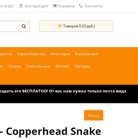
и игру?
Инструкции
Корзина
Контакты
Товаров 0 (0 руб.)
еринок
Единоборства
Имитация
Казуальные
ии
Ужасы
Уникальные
Фитнес
Шутеры
дать его БЕСПЛАТНО! От вас нам нужна только почта вида
- Copperhead Snake