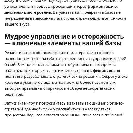
доступно вам с нашим ноу-хау. Откройте для себя сложный, но
увлекательный процесс, проходящий через
ферментацию,
дистилляцию и розлив
. Вы узнаете, как превратить базовые
ингредиенты в изысканный алкоголь, отражающий все тонкости
вашего вкуса.
Мудрое управление и осторожность
— ключевые элементы вашей базы
Реалистичное отображение жизни мастера-само-гонщика
позволит вам взять на себя ответственность за управление своей
базой. Вам предстоит заниматься обучением и надзором за
работников, которых вы нанимаете, следовать
финансовым
планам
и разрабатывать стратегические решения. Секрет успеха
кроется в умении оставаться как можно более незаметным,
выбирая правильных партнеров и оберегая секреты своих
рецептов.
Запускайте игру и погружайтесь в захватывающий мир бизнес-
стратегий, где необходимо расслабиться и наслаждаться
процессом. Ведь все остается законным... пока вас не поймали!