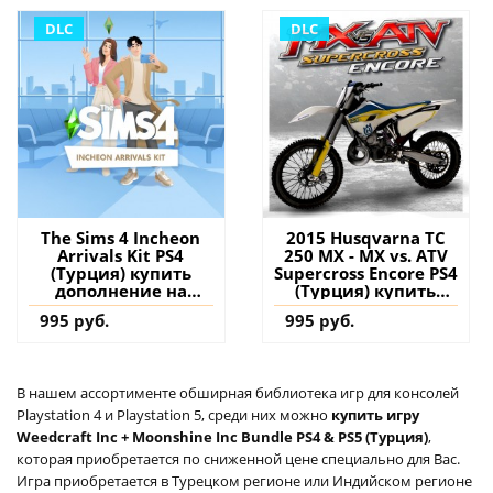
DLC
DLC
The Sims 4 Incheon
2015 Husqvarna TC
Arrivals Kit PS4
250 MX - MX vs. ATV
(Турция) купить
Supercross Encore PS4
дополнение на
(Турция) купить
аккаунт
дополнение на
995 руб.
995 руб.
аккаунт
В нашем ассортименте обширная библиотека игр для консолей
Playstation 4 и Playstation 5, среди них можно
купить игру
Weedcraft Inc + Moonshine Inc Bundle PS4 & PS5 (Турция)
,
которая приобретается по сниженной цене специально для Вас.
Игра приобретается в Турецком регионе или Индийском регионе