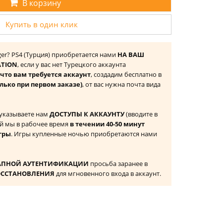
В корзину
Купить в один клик
rger? PS4 (Турция) приобретается нами
НА ВАШ
ATION
, если у вас нет Турецкого аккаунта
то вам требуется аккаунт
, создадим бесплатно в
лько при первом заказе)
, от вас нужна почта вида
 указываете нам
ДОСТУПЫ К АККАУНТУ
(вводите в
й мы в рабочее время
в течении 40-50 минут
гры
. Игры купленные ночью приобретаются нами
АПНОЙ АУТЕНТИФИКАЦИИ
просьба заранее в
ОССТАНОВЛЕНИЯ
для мгновенного входа в аккаунт.