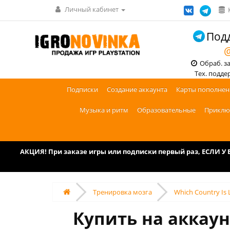
Личный кабинет
Подд
@
Обраб. зак
Тех. поддерж
Подписки
Создание аккаунта
Карты пополнен
Музыка и ритм
Образовательные
Приклю
АКЦИЯ! При заказе игры или подписки первый раз, ЕСЛИ 
Тренировка мозга
Which Country Is 
Купить на аккаунт