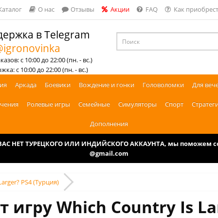
Каталог
О нас
Отзывы
Акции
FAQ
Как приобрест
ержка в Telegram
igronovinka
азов: с 10:00 до 22:00 (пн. - вс.)
ка: с 10:00 до 22:00 (пн. - вс.)
ия
Аркада
Боевики
Вождение и гонки
Головоломки
Для веч
чения
Ролевые игры
Семейные
Симуляторы
Спорт
Стратег
Дополнения
У ВАС НЕТ ТУРЕЦКОГО ИЛИ ИНДИЙСКОГО АККАУНТА, мы поможем соз
@gmail.com
Larger? PS4 (Турция)
 игру Which Country Is La