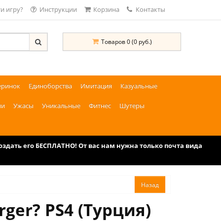
и игру?
Инструкции
Корзина
Контакты
Товаров 0 (0 руб.)
еринок
Единоборства
Имитация
Казуальные
ии
Ужасы
Уникальные
Фитнес
Шутеры
дать его БЕСПЛАТНО! От вас нам нужна только почта вида
rger? PS4 (Турция)