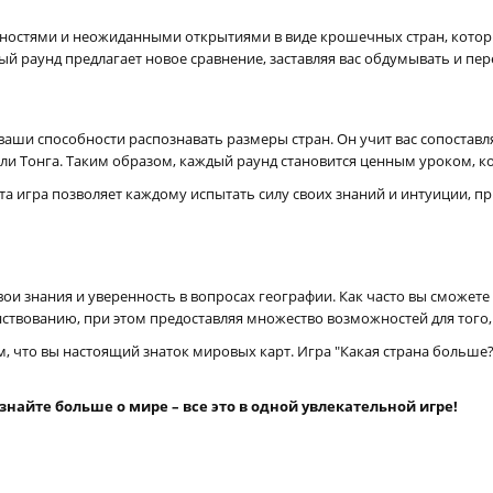
удностями и неожиданными открытиями в виде крошечных стран, котор
ый раунд предлагает новое сравнение, заставляя вас обдумывать и пер
аши способности распознавать размеры стран. Он учит вас сопоставлят
или Тонга. Таким образом, каждый раунд становится ценным уроком, 
та игра позволяет каждому испытать силу своих знаний и интуиции, 
ои знания и уверенность в вопросах географии. Как часто вы сможете
твованию, при этом предоставляя множество возможностей для того, 
ям, что вы настоящий знаток мировых карт. Игра "Какая страна больш
знайте больше о мире – все это в одной увлекательной игре!