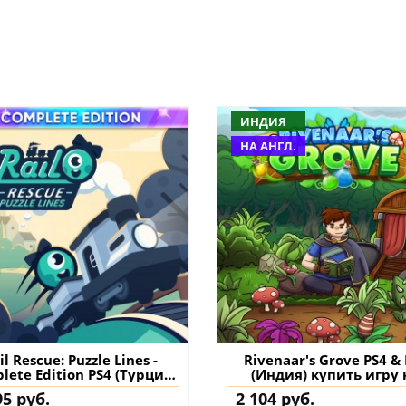
ИНДИЯ
НА АНГЛ.
il Rescue: Puzzle Lines -
Rivenaar's Grove PS4 &
lete Edition PS4 (Турция)
(Индия) купить игру 
купить
аккаунт
95 руб.
2 104 руб.