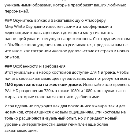
уникальными образами, которые преобразят ваших любимых
персонажей.
### Окунитесь в Ужас и Захватывающую Атмосферу
Мир White Day давно известен своими атмосферными и
леденящими кровь сценами, где игроки могут испытать
настоящий ужас и гнетущую напряженность. С сотрудничеством
с BlazBlue, эти ощущения только усиливаются, предлагая вам не
что иное, как гастрономическое удовольствие от страха и новых
опытов.
### Особенности и Требования
Этот уникальный набор костюмов доступен для
1 игрока
. Чтобы
начать своё захватывающее путешествие, вам потребуется всего
1Мб пространства на жестком диске
. Испытайте всю прелесть
PAL HD разрешения 720p, а также 1080i и 1080p, погружая вас в
миры, которые становятся как никогда близкими.
Игра идеально подходит как для поклонников жанра, так и для
новичков, стремящихся к новым ощущениям. Эти костюмы не
только расширяют визуальный опыт, но и придают новый
уровень интерактивности, делая геймплей еще более
захватывающим.