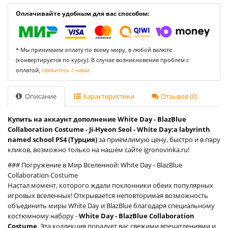
Оплачивайте удобным для вас способом:
* Мы принимаем оплату по всему миру, в любой валюте
(конвертируется по курсу). В случае возникновения проблем с
оплатой,
свяжитесь с нами.
Описание
Характеристики
Отзывов (0)
Купить на аккаунт дополнение White Day - BlazBlue
Collaboration Costume - Ji-Hyeon Seol - White Day:a labyrinth
named school PS4 (Турция)
за приемлимую цену, быстро и в пару
кликов, возможно только на нашем сайте igronovinka.ru!
### Погружение в Мир Вселенной: White Day - BlazBlue
Collaboration Costume
Настал момент, которого ждали поклонники обеих популярных
игровых вселенных! Открывается неповторимая возможность
объединить миры White Day и BlazBlue благодаря специальному
костюмному набору -
White Day - BlazBlue Collaboration
Costume
. Эта коллекция порадует вас свежими впечатлениями и