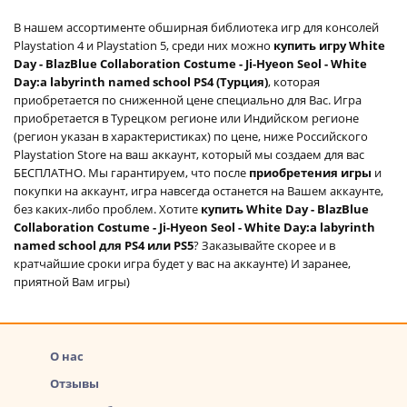
В нашем ассортименте обширная библиотека игр для консолей
Playstation 4 и Playstation 5, среди них можно
купить игру White
Day - BlazBlue Collaboration Costume - Ji-Hyeon Seol - White
Day:a labyrinth named school PS4 (Турция)
, которая
приобретается по сниженной цене специально для Вас. Игра
приобретается в Турецком регионе или Индийском регионе
(регион указан в характеристиках) по цене, ниже Российского
Playstation Store на ваш аккаунт, который мы создаем для вас
БЕСПЛАТНО. Мы гарантируем, что после
приобретения игры
и
покупки на аккаунт, игра навсегда останется на Вашем аккаунте,
без каких-либо проблем. Хотите
купить White Day - BlazBlue
Collaboration Costume - Ji-Hyeon Seol - White Day:a labyrinth
named school для PS4 или PS5
? Заказывайте скорее и в
кратчайшие сроки игра будет у вас на аккаунте) И заранее,
приятной Вам игры)
О нас
Отзывы