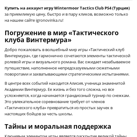
Купить на аккаунт игру Wintermoor Tactics Club PS4 (Турция)
за приемлимую цену, быстро и в пару кликов, возможно только
на нашем сайте igronovinka.ru!
Погружение в мир «Тактического
клуба Винтермура»
Добро пожаловать в волшебный мир игры «Тактический клуб
Винтермура», где гармонично сочетаются элементы тактической
ролевой игры и визуального романа. Вас ожидает незабываемое
путешествие, наполненное непредсказуемыми сюжетными
поворотами и захватывающими стратегическими испытаниями.
В центре всех событий находится Алисия, ученица знаменитой
Академии Винтермур. Ее жизнь и без того сложна, но все
усложняется, когда начинается грандиозный турнир по снежкам.
Это увлекательное соревнование требует от членов
«Тактического клуба» превратиться из простых заучек в
настоящих бойцов за честь школы.
Тайны и моральная поддержка
Ключевым элементом игры является раскрытие великой тайны,