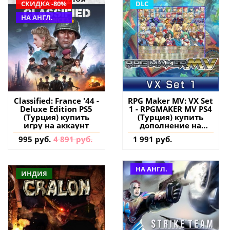
СКИДКА -80%
DLC
НА АНГЛ.
Classified: France '44 -
RPG Maker MV: VX Set
Deluxe Edition PS5
1 - RPGMAKER MV PS4
(Турция) купить
(Турция) купить
игру на аккаунт
дополнение на
аккаунт
995 руб.
4 891 руб.
1 991 руб.
НА АНГЛ.
ИНДИЯ