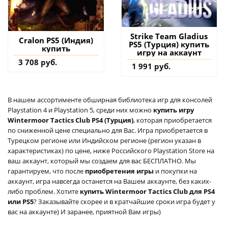
Strike Team Gladius
Cralon PS5 (Индия)
PS5 (Турция) купить
купить
игру на аккаунт
3 708 руб.
1 991 руб.
В нашем ассортименте обширная библиотека игр для консолей
Playstation 4 и Playstation 5, среди них можно
купить игру
Wintermoor Tactics Club PS4 (Турция)
, которая приобретается
по сниженной цене специально для Вас. Игра приобретается в
Турецком регионе или Индийском регионе (регион указан в
характеристиках) по цене, ниже Российского Playstation Store на
ваш аккаунт, который мы создаем для вас БЕСПЛАТНО. Мы
гарантируем, что после
приобретения игры
и покупки на
аккаунт, игра навсегда останется на Вашем аккаунте, без каких-
либо проблем. Хотите
купить Wintermoor Tactics Club для PS4
или PS5
? Заказывайте скорее и в кратчайшие сроки игра будет у
вас на аккаунте) И заранее, приятной Вам игры)