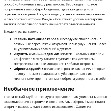
способной изменить вашу реальность. Вас ожидает полное
погружение в атмосферу Академии, где за каждым углом
скрываются секреты. Найдите подход к уникальным персонажам
и раскройте их истории. Каждый бой станет уроком мастерства
тактики, позволяя обогатить ваши стратегические навыки.
В ходе игры вы сможете:
Развить потенциал героев:
Исследуйте способности 7
различных персонажей, открывая новые улучшения. Более
40 удивительных сражений ждут вас!
Изучить жизнь Академии:
Всплеск школьных интриг и
конфликтов между такими группами как Детективы-
экстрасенсы и Юные монархисты добавит остроты.
Обрести друзей:
Создавайте игровые кампании, которые
помогут новым товарищам клуба справиться с их
жизненными препятствиями и обрести уверенность в себе.
Необычное приключение
«Тактический клуб Винтермура» предложит вам уникальный опыт
взаимодействия с героями и сюжетом. Атмосферный мир, полон
интриг и вызовов, ждет своего исследователя. Одним из