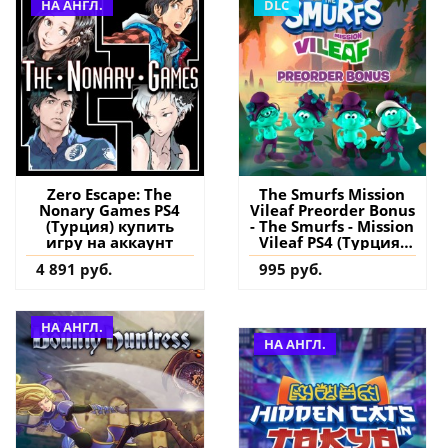
НА АНГЛ.
DLC
Zero Escape: The
The Smurfs Mission
Nonary Games PS4
Vileaf Preorder Bonus
(Турция) купить
- The Smurfs - Mission
игру на аккаунт
Vileaf PS4 (Турция)
купить дополнение
4 891 руб.
995 руб.
на аккаунт
НА АНГЛ.
НА АНГЛ.