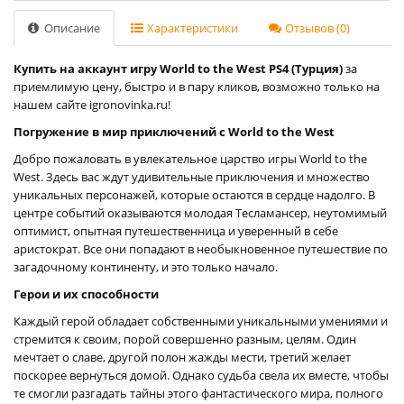
Описание
Характеристики
Отзывов (0)
Купить на аккаунт игру World to the West PS4 (Турция)
за
приемлимую цену, быстро и в пару кликов, возможно только на
нашем сайте igronovinka.ru!
Погружение в мир приключений с World to the West
Добро пожаловать в увлекательное царство игры World to the
West. Здесь вас ждут удивительные приключения и множество
уникальных персонажей, которые остаются в сердце надолго. В
центре событий оказываются молодая Тесламансер, неутомимый
оптимист, опытная путешественница и уверенный в себе
аристократ. Все они попадают в необыкновенное путешествие по
загадочному континенту, и это только начало.
Герои и их способности
Каждый герой обладает собственными уникальными умениями и
стремится к своим, порой совершенно разным, целям. Один
мечтает о славе, другой полон жажды мести, третий желает
поскорее вернуться домой. Однако судьба свела их вместе, чтобы
те смогли разгадать тайны этого фантастического мира, полного