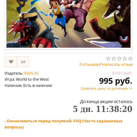
0 отзывов
/
Написать отзыв
3 991 руб.
Издатель:
RAIN AS
995 руб.
Игра: World to the West
Наличие: Есть в наличии
Сравнить цену по регионам >>
До конца акции осталось
5
дн.
11
:
38
:
20
- Ознакомиться перед покупкой: FAQ (Часто задаваемые
вопросы)