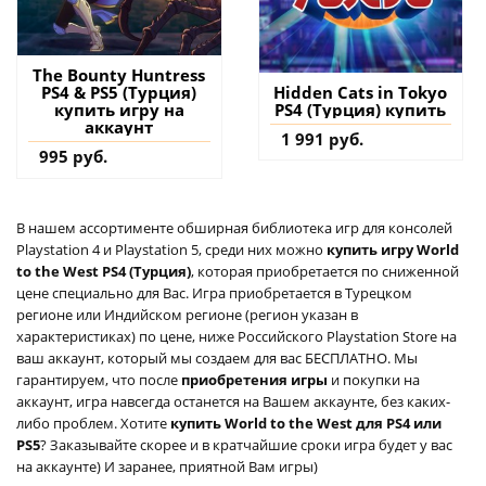
The Bounty Huntress
PS4 & PS5 (Турция)
Hidden Cats in Tokyo
купить игру на
PS4 (Турция) купить
аккаунт
1 991 руб.
995 руб.
В нашем ассортименте обширная библиотека игр для консолей
Playstation 4 и Playstation 5, среди них можно
купить игру World
to the West PS4 (Турция)
, которая приобретается по сниженной
цене специально для Вас. Игра приобретается в Турецком
регионе или Индийском регионе (регион указан в
характеристиках) по цене, ниже Российского Playstation Store на
ваш аккаунт, который мы создаем для вас БЕСПЛАТНО. Мы
гарантируем, что после
приобретения игры
и покупки на
аккаунт, игра навсегда останется на Вашем аккаунте, без каких-
либо проблем. Хотите
купить World to the West для PS4 или
PS5
? Заказывайте скорее и в кратчайшие сроки игра будет у вас
на аккаунте) И заранее, приятной Вам игры)