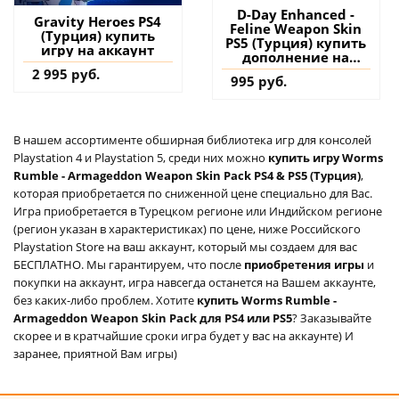
D-Day Enhanced -
Gravity Heroes PS4
Feline Weapon Skin
(Турция) купить
PS5 (Турция) купить
игру на аккаунт
дополнение на
аккаунт
2 995 руб.
995 руб.
В нашем ассортименте обширная библиотека игр для консолей
Playstation 4 и Playstation 5, среди них можно
купить игру Worms
Rumble - Armageddon Weapon Skin Pack PS4 & PS5 (Турция)
,
которая приобретается по сниженной цене специально для Вас.
Игра приобретается в Турецком регионе или Индийском регионе
(регион указан в характеристиках) по цене, ниже Российского
Playstation Store на ваш аккаунт, который мы создаем для вас
БЕСПЛАТНО. Мы гарантируем, что после
приобретения игры
и
покупки на аккаунт, игра навсегда останется на Вашем аккаунте,
без каких-либо проблем. Хотите
купить Worms Rumble -
Armageddon Weapon Skin Pack для PS4 или PS5
? Заказывайте
скорее и в кратчайшие сроки игра будет у вас на аккаунте) И
заранее, приятной Вам игры)