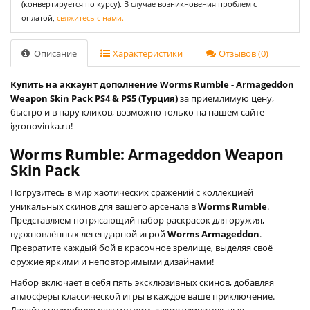
(конвертируется по курсу). В случае возникновения проблем с
оплатой,
свяжитесь с нами.
Описание
Характеристики
Отзывов (0)
Купить на аккаунт дополнение Worms Rumble - Armageddon
Weapon Skin Pack PS4 & PS5 (Турция)
за приемлимую цену,
быстро и в пару кликов, возможно только на нашем сайте
igronovinka.ru!
Worms Rumble: Armageddon Weapon
Skin Pack
Погрузитесь в мир хаотических сражений с коллекцией
уникальных скинов для вашего арсенала в
Worms Rumble
.
Представляем потрясающий набор раскрасок для оружия,
вдохновлённых легендарной игрой
Worms Armageddon
.
Превратите каждый бой в красочное зрелище, выделяя своё
оружие яркими и неповторимыми дизайнами!
Набор включает в себя пять эксклюзивных скинов, добавляя
атмосферы классической игры в каждое ваше приключение.
Давайте подробнее рассмотрим, какие удивительные