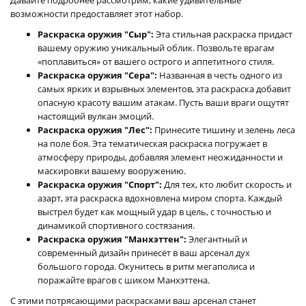
возможности предоставляет этот набор.
Раскраска оружия "Сыр":
Эта стильная раскраска придаст
вашему оружию уникальный облик. Позвольте врагам
«поплавиться» от вашего острого и аппетитного стиля.
Раскраска оружия "Сера":
Названная в честь одного из
самых ярких и взрывных элементов, эта раскраска добавит
опасную красоту вашим атакам. Пусть ваши враги ощутят
настоящий вулкан эмоций.
Раскраска оружия "Лес":
Принесите тишину и зелень леса
на поле боя. Эта тематическая раскраска погружает в
атмосферу природы, добавляя элемент неожиданности и
маскировки вашему вооружению.
Раскраска оружия "Спорт":
Для тех, кто любит скорость и
азарт, эта раскраска вдохновлена миром спорта. Каждый
выстрел будет как мощный удар в цель, с точностью и
динамикой спортивного состязания.
Раскраска оружия "Манхэттен":
Элегантный и
современный дизайн принесёт в ваш арсенал дух
большого города. Окунитесь в ритм мегаполиса и
поражайте врагов с шиком Манхэттена.
С этими потрясающими раскрасками ваш арсенал станет