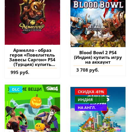
Армелло - образ
Blood Bowl 2 PS4
героя «Повелитель
(Индия) купить игру
Завесы Саргон» PS4
на аккаунт
(Турция) купить
дополнение на
3 708 руб.
995 руб.
аккаунт
DLC
СКИДКА -61%
ИНДИЯ
НА АНГЛ.