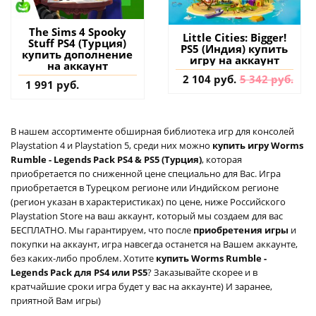
The Sims 4 Spooky
Little Cities: Bigger!
Stuff PS4 (Турция)
PS5 (Индия) купить
купить дополнение
игру на аккаунт
на аккаунт
2 104 руб.
5 342 руб.
1 991 руб.
В нашем ассортименте обширная библиотека игр для консолей
Playstation 4 и Playstation 5, среди них можно
купить игру Worms
Rumble - Legends Pack PS4 & PS5 (Турция)
, которая
приобретается по сниженной цене специально для Вас. Игра
приобретается в Турецком регионе или Индийском регионе
(регион указан в характеристиках) по цене, ниже Российского
Playstation Store на ваш аккаунт, который мы создаем для вас
БЕСПЛАТНО. Мы гарантируем, что после
приобретения игры
и
покупки на аккаунт, игра навсегда останется на Вашем аккаунте,
без каких-либо проблем. Хотите
купить Worms Rumble -
Legends Pack для PS4 или PS5
? Заказывайте скорее и в
кратчайшие сроки игра будет у вас на аккаунте) И заранее,
приятной Вам игры)