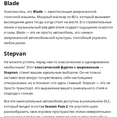
Blade
Знакомьтесь, это
Blade
— квинтэссенция американской
гоночной машины. Мощный маслкар из 80-х, который вызывает
восхищение даже тогда, когда стоит на месте. Его стремительные
линии и музыкальный рёв двигателя создают ощущение скорости
и силы. Blade — это не просто автомобиль, это символ
американской автомобильной культуры, способный украсить
любое ралли.
Stepvan
Не можете устоять перед чем-то классическим и одновременно
необычным? Этот
классический фургон с мороженым
—
Stepvan
, станет вашим идеальным выбором. Он не только
заставит всех вокруг почувствовать себя настоящими
отморозками, но и покажет, кто здесь главный. Stepvan — это не
просто транспорт, это выражение вашего уникального стиля и
подхода к гонкам.
Все эти замечательные автомобили доступны в уникальном DLC,
который входит в состав
Season Pass 2
. Не упустите шанс
разнообразить свое игровое пространство этими невероятными
машинами и получить удовольствие от новых впечатлений на