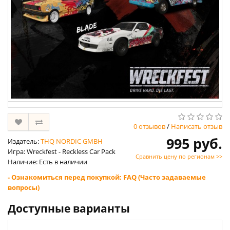
0 отзывов
/
Написать отзыв
995 руб.
Издатель:
THQ NORDIC GMBH
Игра: Wreckfest - Reckless Car Pack
Сравнить цену по регионам >>
Наличие: Есть в наличии
- Ознакомиться перед покупкой: FAQ (Часто задаваемые
вопросы)
Доступные варианты