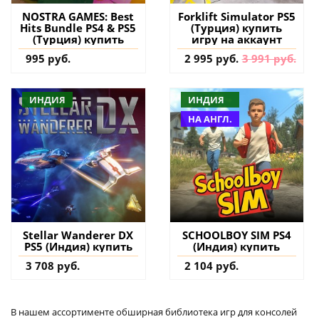
NOSTRA GAMES: Best
Forklift Simulator PS5
Hits Bundle PS4 & PS5
(Турция) купить
(Турция) купить
игру на аккаунт
995 руб.
2 995 руб.
3 991 руб.
ИНДИЯ
ИНДИЯ
НА АНГЛ.
Stellar Wanderer DX
SCHOOLBOY SIM PS4
PS5 (Индия) купить
(Индия) купить
3 708 руб.
2 104 руб.
В нашем ассортименте обширная библиотека игр для консолей