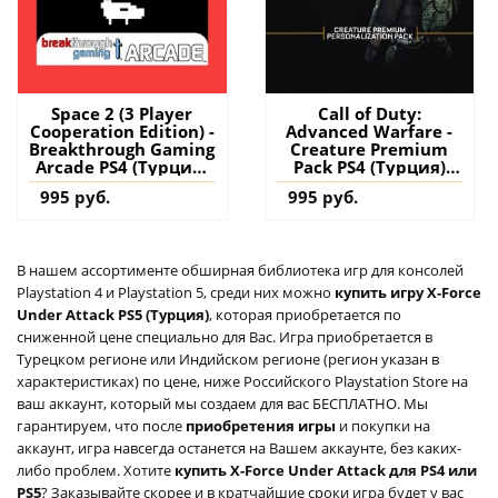
Space 2 (3 Player
Call of Duty:
Cooperation Edition) -
Advanced Warfare -
Breakthrough Gaming
Creature Premium
Arcade PS4 (Турция)
Pack PS4 (Турция)
купить игру на
купить дополнение
995 руб.
995 руб.
аккаунт
на аккаунт
В нашем ассортименте обширная библиотека игр для консолей
Playstation 4 и Playstation 5, среди них можно
купить игру X-Force
Under Attack PS5 (Турция)
, которая приобретается по
сниженной цене специально для Вас. Игра приобретается в
Турецком регионе или Индийском регионе (регион указан в
характеристиках) по цене, ниже Российского Playstation Store на
ваш аккаунт, который мы создаем для вас БЕСПЛАТНО. Мы
гарантируем, что после
приобретения игры
и покупки на
аккаунт, игра навсегда останется на Вашем аккаунте, без каких-
либо проблем. Хотите
купить X-Force Under Attack для PS4 или
PS5
? Заказывайте скорее и в кратчайшие сроки игра будет у вас