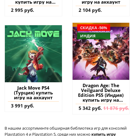
купить игру на
игру на аккаунт
аккаунт
2 995 руб.
2 104 руб.
СКИДКА -56%
ИНДИЯ
Dragon Age: The
Jack Move PS4
Veilguard Deluxe
(Турция) купить
Edition PS5 (Индия)
игру на аккаунт
купить игру на
аккаунт
3 991 руб.
5 342 руб.
11 876 руб.
В нашем ассортименте обширная библиотека игр для консолей
Playstation 4 и Playstation 5, среди них можно
купить игру