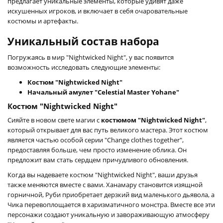
предлагает уникальные элементы, которые удивят даже
искушенных игроков, и включает в себя очаровательные
костюмы и артефакты.
Уникальный состав набора
Погружаясь в мир "Nightwicked Night", у вас появится
возможность исследовать следующие элементы:
Костюм "Nightwicked Night"
Начальный амулет "Celestial Master Yohane"
Костюм "Nightwicked Night"
Сияйте в новом свете магии с
костюмом "Nightwicked Night"
,
который открывает для вас путь великого мастера. Этот костюм
является частью особой серии "Change clothes together",
предоставляя больше, чем просто изменение облика. Он
предложит вам стать сердцем причудливого обновления.
Когда вы надеваете костюм "Nightwicked Night", ваши друзья
также меняются вместе с вами. Ханамару становится изящной
горничной, Руби приобретает дерзкий вид маленького дьявола, а
Чика перевоплощается в харизматичного монстра. Вместе все эти
персонажи создают уникальную и завораживающую атмосферу