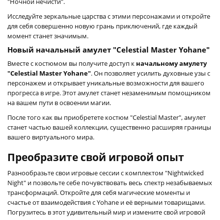
"Ночной нечисти".
Исследуйте зеркальные царства с этими персонажами и откройте
для себя совершенно новую грань приключений, где каждый
момент станет значимым.
Новый начальный амулет "Celestial Master Yohane"
Вместе с костюмом вы получите доступ к
начальному амулету
"Celestial Master Yohane"
. Он позволяет усилить духовные узы с
персонажем и открывает уникальные возможности для вашего
прогресса в игре. Этот амулет станет незаменимым помощником
на вашем пути в освоении магии.
После того как вы приобретете костюм "Celestial Master", амулет
станет частью вашей коллекции, существенно расширяя границы
вашего виртуального мира.
Преобразите свой игровой опыт
Разнообразьте свои игровые сессии с комплектом "Nightwicked
Night" и позвольте себе почувствовать весь спектр незабываемых
трансформаций. Откройте для себя магические моменты и
счастье от взаимодействия с Yohane и её верными товарищами.
Погрузитесь в этот удивительный мир и измените свой игровой