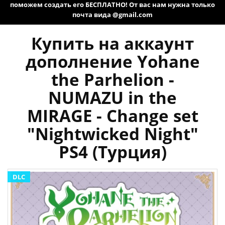
поможем создать его БЕСПЛАТНО! От вас нам нужна только
почта вида @gmail.com
Купить на аккаунт
дополнение Yohane
the Parhelion -
NUMAZU in the
MIRAGE - Change set
"Nightwicked Night"
PS4 (Турция)
DLC