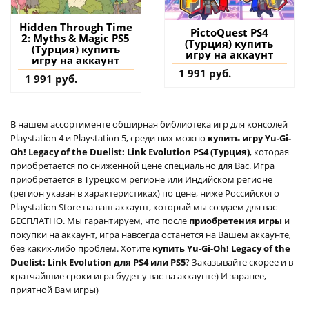
Hidden Through Time
PictoQuest PS4
2: Myths & Magic PS5
(Турция) купить
(Турция) купить
игру на аккаунт
игру на аккаунт
1 991 руб.
1 991 руб.
В нашем ассортименте обширная библиотека игр для консолей
Playstation 4 и Playstation 5, среди них можно
купить игру Yu-Gi-
Oh! Legacy of the Duelist: Link Evolution PS4 (Турция)
, которая
приобретается по сниженной цене специально для Вас. Игра
приобретается в Турецком регионе или Индийском регионе
(регион указан в характеристиках) по цене, ниже Российского
Playstation Store на ваш аккаунт, который мы создаем для вас
БЕСПЛАТНО. Мы гарантируем, что после
приобретения игры
и
покупки на аккаунт, игра навсегда останется на Вашем аккаунте,
без каких-либо проблем. Хотите
купить Yu-Gi-Oh! Legacy of the
Duelist: Link Evolution для PS4 или PS5
? Заказывайте скорее и в
кратчайшие сроки игра будет у вас на аккаунте) И заранее,
приятной Вам игры)