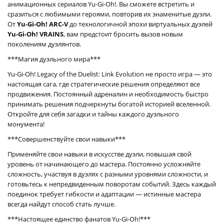
анимационных сериалов Yu-Gi-Oh!. Вы сможете встретить и
сразиться с любимыми героями, повторив их знаменитые дуэли.
От
Yu-Gi-Oh! ARC-V
до технологичной эпохи виртуальных дуэлей
Yu-Gi-Oh! VRAINS
, вам предстоит бросить вызов новым
поколениям дуэлянтов.
***Магия дуэльного мира***
Yu-Gi-Oh! Legacy of the Duelist: Link Evolution не просто игра — это
настоящая сага, где стратегические решения определяют все
продвижения. Постоянный адреналин и необходимость быстро
принимать решения подчеркнуты богатой историей вселенной.
Откройте для себя загадки и тайны каждого дуэльного
монумента!
***Совершенствуйте свои навыки***
Применяйте свои навыки в искусстве дуэли, повышая свой
уровень от начинающего до мастера. Постоянно усложняйте
сложность, участвуя в дуэлях с разными уровнями сложности, и
готовьтесь к непредвиденным поворотам событий. Здесь каждый
поединок требует гибкости и адаптации — истинные мастера
всегда найдут способ стать лучше.
***Настоящее единство фанатов Yu-Gi-Oh!***