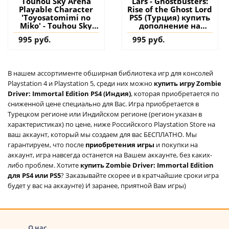
Touhou Sky Arena
Lars - Ghostbusters:
Playable Character
Rise of the Ghost Lord
'Toyosatomimi no
PS5 (Турция) купить
Miko' - Touhou Sky
дополнение на
Arena Matsuri Climax
аккаунт
995 руб.
995 руб.
PS4 (Турция) купить
дополнение на
аккаунт
В нашем ассортименте обширная библиотека игр для консолей
Playstation 4 и Playstation 5, среди них можно
купить игру Zombie
Driver: Immortal Edition PS4 (Индия)
, которая приобретается по
сниженной цене специально для Вас. Игра приобретается в
Турецком регионе или Индийском регионе (регион указан в
характеристиках) по цене, ниже Российского Playstation Store на
ваш аккаунт, который мы создаем для вас БЕСПЛАТНО. Мы
гарантируем, что после
приобретения игры
и покупки на
аккаунт, игра навсегда останется на Вашем аккаунте, без каких-
либо проблем. Хотите
купить Zombie Driver: Immortal Edition
для PS4 или PS5
? Заказывайте скорее и в кратчайшие сроки игра
будет у вас на аккаунте) И заранее, приятной Вам игры)
О нас