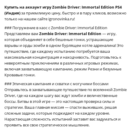
Купить на аккаунт игру Zombie Driver: Immortal Edition PS4
(Индия)
за приемлимую цену, быстро и в пару кликов, возможно
только на нашем сайте igronovinka.ru!
### Погружение в хаос с Zombie Driver: Immortal Edition
Представляем вам
Zombie Driver: Immortal Edition
— игру,
которая объединяет в себе бешеные гонки, устрашающие
взрывы и орды зомби в одном бурлящем котле адреналина! Это
путешествие, где каждому испытанию потребуется ваша
максимальная концентрация и находчивость. Подготовьтесь к
невероятным приключениям в различных игровых режимах,
включая захватывающую кампанию, режим Резни и безумные
Кровавые гонки.
### Эпическая кампания и схватки с могучими боссами
Отправьтесь в захватывающее путешествие по вселенной Zombie
Driver, где на каждом шагу вас ждут зомби и величественные
боссы. Битвы в этой игре — это настоящая проверка силы и
стратегии. Ваша главная миссия — спасти выживших, решая
сложные задачи, которые поджидают на каждом уровне.
Нарастающая сложность испытаний заставит вас задуматься и
проявить все свое стратегическое мышление.