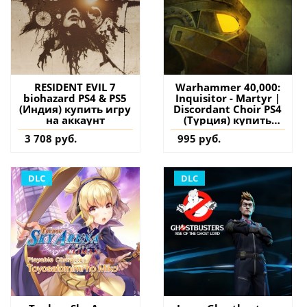
RESIDENT EVIL 7
Warhammer 40,000:
biohazard PS4 & PS5
Inquisitor - Martyr |
(Индия) купить игру
Discordant Choir PS4
на аккаунт
(Турция) купить
дополнение на
3 708 руб.
995 руб.
аккаунт
DLC
DLC