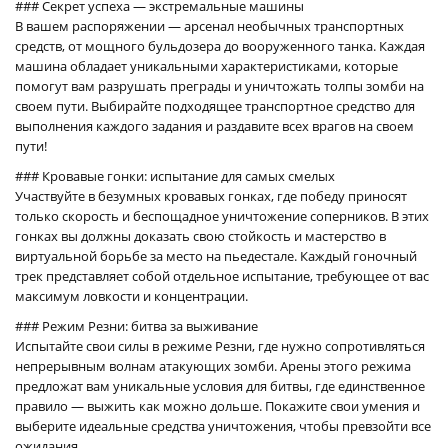
### Секрет успеха — экстремальные машины
В вашем распоряжении — арсенал необычных транспортных
средств, от мощного бульдозера до вооруженного танка. Каждая
машина обладает уникальными характеристиками, которые
помогут вам разрушать преграды и уничтожать толпы зомби на
своем пути. Выбирайте подходящее транспортное средство для
выполнения каждого задания и раздавите всех врагов на своем
пути!
### Кровавые гонки: испытание для самых смелых
Участвуйте в безумных кровавых гонках, где победу приносят
только скорость и беспощадное уничтожение соперников. В этих
гонках вы должны доказать свою стойкость и мастерство в
виртуальной борьбе за место на пьедестале. Каждый гоночный
трек представляет собой отдельное испытание, требующее от вас
максимум ловкости и концентрации.
### Режим Резни: битва за выживание
Испытайте свои силы в режиме Резни, где нужно сопротивляться
непрерывным волнам атакующих зомби. Арены этого режима
предложат вам уникальные условия для битвы, где единственное
правило — выжить как можно дольше. Покажите свои умения и
выберите идеальные средства уничтожения, чтобы превзойти все
ожидания.