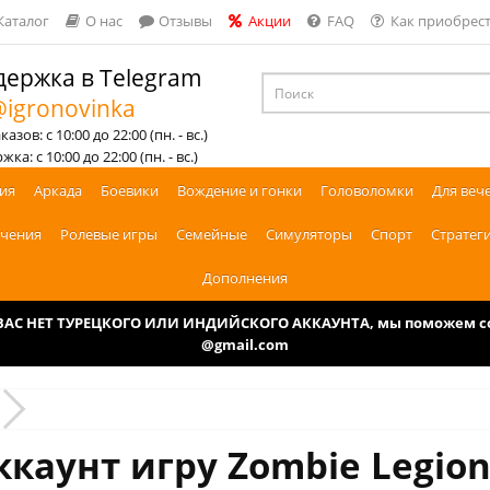
Каталог
О нас
Отзывы
Акции
FAQ
Как приобрест
ержка в Telegram
igronovinka
азов: с 10:00 до 22:00 (пн. - вс.)
ка: с 10:00 до 22:00 (пн. - вс.)
ия
Аркада
Боевики
Вождение и гонки
Головоломки
Для веч
чения
Ролевые игры
Семейные
Симуляторы
Спорт
Стратег
Дополнения
У ВАС НЕТ ТУРЕЦКОГО ИЛИ ИНДИЙСКОГО АККАУНТА, мы поможем соз
@gmail.com
ккаунт игру Zombie Legion