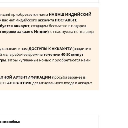
(Индия) приобретается нами
НА ВАШ ИНДИЙСКИЙ
 у вас нет Индийского аккаунта
ПОСТАВЬТЕ
буется аккаунт
, создадим бесплатно в подарок
и первом заказе с Индии)
, от вас нужна почта вида
 указываете нам
ДОСТУПЫ К АККАУНТУ
(вводите в
й мы в рабочее время
в течении 40-50 минут
гры
. Игры купленные ночью приобретаются нами
АПНОЙ АУТЕНТИФИКАЦИИ
просьба заранее в
ОССТАНОВЛЕНИЯ
для мгновенного входа в аккаунт.
 способом: