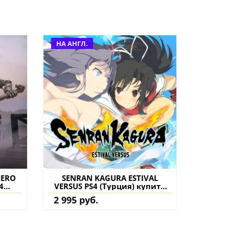
НА АНГЛ.
HERO
SENRAN KAGURA ESTIVAL
4
VERSUS PS4 (Турция) купить
нение
игру на аккаунт
2 995 руб.