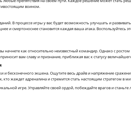
ь любые препятствия на своем пути. Каждое решение может стать ре
отивостоящим воином.
даний. В процессе игры у вас будет возможность улучшать и развиват
щнее и смертоноснее становится каждая ваша атака. Воспользуйтесь 
вы начнете как относительно неизвестный командир. Однако с росто
риносит вам славу и признание, приближая вас к статусу величайшего
м
и и бесконечного экшена. Ощутите весь драйв и напряжение сражений
х, кто жаждет адреналина и стремится стать настоящим стратегом в ми
никальной игре. Управляйте своей ордой, побеждайте врагов и станьт