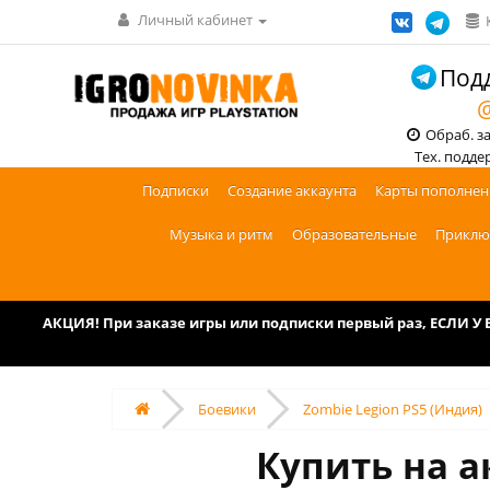
Личный кабинет
Подд
@
Обраб. зак
Тех. поддерж
Подписки
Создание аккаунта
Карты пополнен
Музыка и ритм
Образовательные
Приклю
АКЦИЯ! При заказе игры или подписки первый раз, ЕСЛИ 
Боевики
Zombie Legion PS5 (Индия)
Купить на а