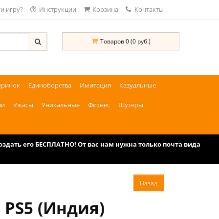
и игру?
Инструкции
Корзина
Контакты
Товаров 0 (0 руб.)
еринок
Единоборства
Имитация
Казуальные
ии
Ужасы
Уникальные
Фитнес
Шутеры
дать его БЕСПЛАТНО! От вас нам нужна только почта вида
 PS5 (Индия)