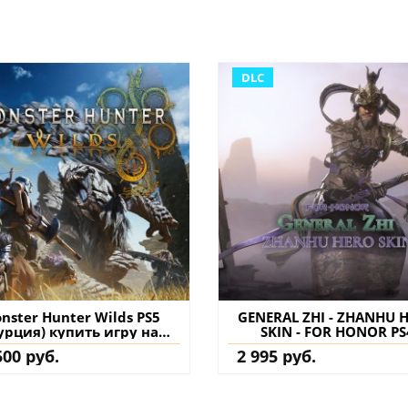
DLC
nster Hunter Wilds PS5
GENERAL ZHI - ZHANHU 
урция) купить игру на
SKIN - FOR HONOR PS
аккаунт
(Турция) купить допол
500 руб.
2 995 руб.
на аккаунт