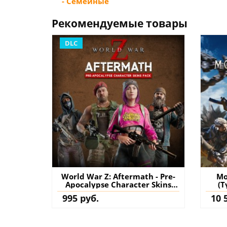
- Семейные
Рекомендуемые товары
DLC
World War Z: Aftermath - Pre-
Mo
Apocalypse Character Skins
(Т
Pack PS4 (Турция) купить
995 руб.
10 
дополнение на аккаунт