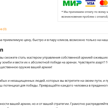
* Мы принимаем оплату по всему ми
возникновения проблем с оплатой
 (0)
а приемлимую цену, быстро и в пару кликов, возможно только на нашем
on
е вы сможете стать мастером управления собственной армией оживших
зомби и вести их к абсолютной победе на аренах. Чувствуете азарт? 
щественное оружие вашей армии!
абых и незащищенных людей, которых вы встретите на своем пути, и 
аш потенциал для победы. Превращайте каждого человека в преданного
енности вашей армии, но и от вашей стратегии. Грамотно распределяйт