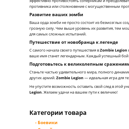
эффективно противостоять соперникам и преодолеват
противника или столкновение с могущественным пр
Развитие ваших зомби
Ваша орда зомби не просто состоит из безмозглых соз
грозную силу. Чем выше уровень их развития, тем мо
для самых сложных испытаний.
Путешествие от новобранца к легенде
С самого начала своего путешествия в
Zombie Legion
ваше имя станет легендарным. Каждый успешный бой п
Подготовьтесь к великолепным сражения
Станьте частью удивительного мира, полного динамик
других армий.
Zombie Legion
— идеальная игра для те
Не упустите возможность оставить свой след в этой у
Legion
. Желаем удачи на вашем пути к величию!
Категории товара
- Боевики