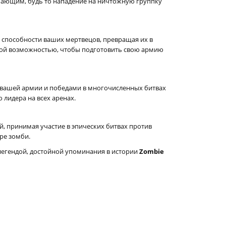
шающим, будь то нападение на ничтожную группку
ь способности ваших мертвецов, превращая их в
этой возможностью, чтобы подготовить свою армию
м вашей армии и победами в многочисленных битвах
 лидера на всех аренах.
, принимая участие в эпических битвах против
ре зомби.
е легендой, достойной упоминания в истории
Zombie