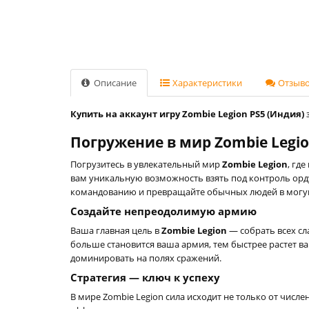
Описание
Характеристики
Отзывов
Купить на аккаунт игру Zombie Legion PS5 (Индия)
з
Погружение в мир Zombie Legi
Погрузитесь в увлекательный мир
Zombie Legion
, гд
вам уникальную возможность взять под контроль орду 
командованию и превращайте обычных людей в могу
Создайте непреодолимую армию
Ваша главная цель в
Zombie Legion
— собрать всех сл
больше становится ваша армия, тем быстрее растет в
доминировать на полях сражений.
Стратегия — ключ к успеху
В мире Zombie Legion сила исходит не только от числ