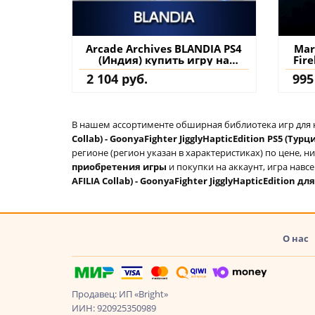
Arcade Archives BLANDIA PS4
Marv
(Индия) купить игру на
Fir
аккаунт
2 104 руб.
995
д
В нашем ассортименте обширная библиотека игр для кон
Collab) - GoonyaFighter JigglyHapticEdition PS5 (Турц
регионе (регион указан в характеристиках) по цене, н
приобретения игры
и покупки на аккаунт, игра навс
AFILIA Collab) - GoonyaFighter JigglyHapticEdition дл
О нас
Продавец: ИП «Bright»
ИИН: 920925350989