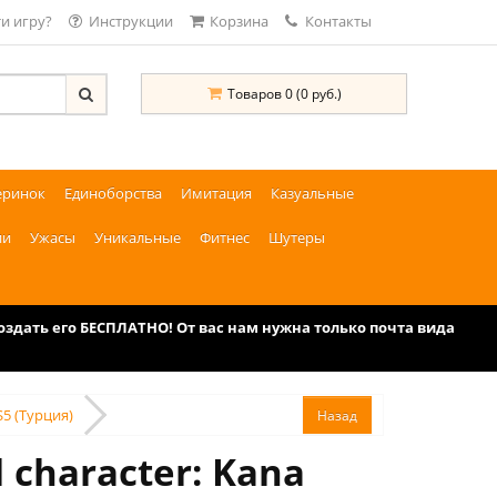
и игру?
Инструкции
Корзина
Контакты
Товаров 0 (0 руб.)
еринок
Единоборства
Имитация
Казуальные
ии
Ужасы
Уникальные
Фитнес
Шутеры
дать его БЕСПЛАТНО! От вас нам нужна только почта вида
S5 (Турция)
 character: Kana