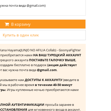
 нужна почта вида @gmail.com)
В корзину
Купить в один клик
: Kana Hayama(JUNJO NO AFILIA Collab) - GoonyaFighter
я) приобретается нами
НА ВАШ ТУРЕЦКИЙ АККАУНТ
 Турецкого аккаунта
ПОСТАВЬТЕ ГАЛОЧКУ ВЫШЕ,
 создадим бесплатно в подарок
(акция действует
 от вас нужна почта вида
@gmail.com
.
 указываете нам
ДОСТУПЫ К АККАУНТУ
(вводите в
й мы в рабочее время
в течении 40-50 минут
гры
. Игры купленные ночью приобретаются нами
АПНОЙ АУТЕНТИФИКАЦИИ
просьба заранее в
ОССТАНОВЛЕНИЯ
для мгновенного входа в аккаунт.