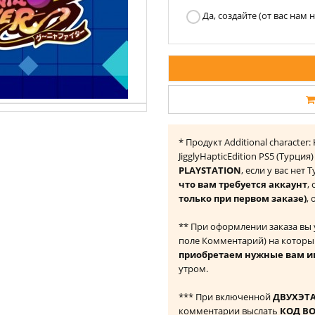
Да, создайте (от вас нам
* Продукт Additional character
JigglyHapticEdition PS5 (Турци
PLAYSTATION
, если у вас нет
что вам требуется аккаунт
,
только при первом заказе)
,
** При оформлении заказа вы
поле Комментарий) на которы
приобретаем нужные вам и
утром.
*** При включенной
ДВУХЭТ
комментарии выслать
КОД В