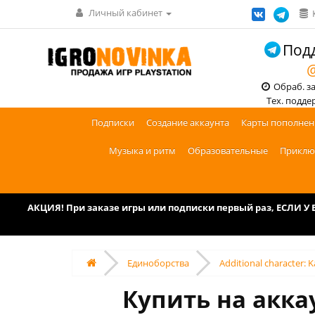
Личный кабинет
Подд
@
Обраб. зак
Тех. поддерж
Подписки
Создание аккаунта
Карты пополнен
Музыка и ритм
Образовательные
Приклю
АКЦИЯ! При заказе игры или подписки первый раз, ЕСЛИ 
Единоборства
Additional character: 
Купить на аккау