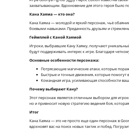
захватывающим. Вдохновение для этого героя было по
Кана Хаяма — кто она?
Кана Хаяма — молодой и яркий персонаж, чьё обаяни
боевыми навыками. Преданность друзьям и стремлени
Геймплей с Каной Хаямой
Игроки, выбравшие Кану Хаяму, получают уникальны
будут поддерживать интерес к игре. Благодаря четк
Основные особенности персонажа:
Потрясающие магические атаки, которые пора
Быстрые и точные движения, которые помогут 
Командная игра, усиливающая способности ва
Почему выбирают Кану?
Этот персонаж является отличным выбором для игрок
но и привносит новую стратегию ведения боя, котора
Итог
Кана Хаяма — это не просто еще один персонаж в Goony
вдохновят вас на поиск новых тактик и побед. Погру