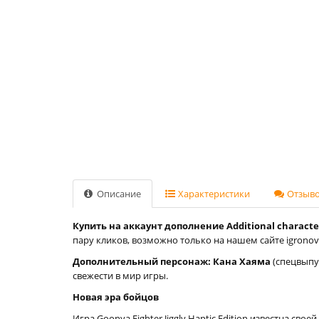
Описание
Характеристики
Отзывов
Купить на аккаунт дополнение Additional character:
пару кликов, возможно только на нашем сайте igronovi
Дополнительный персонаж: Кана Хаяма
(спецвыпус
свежести в мир игры.
Новая эра бойцов
Игра Goonya Fighter Jiggly Haptic Edition известна 