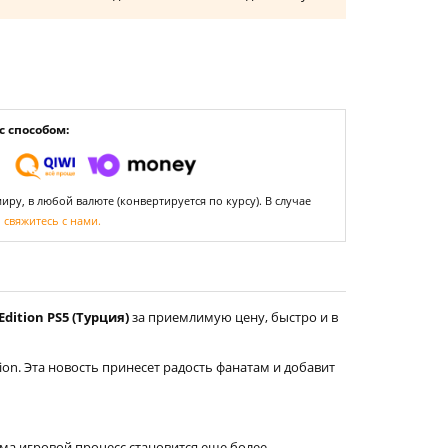
 способом:
ру, в любой валюте (конвертируется по курсу). В случае
,
свяжитесь с нами.
dition PS5 (Турция)
за приемлимую цену, быстро и в
tion. Эта новость принесет радость фанатам и добавит
аяма игровой процесс становится еще более