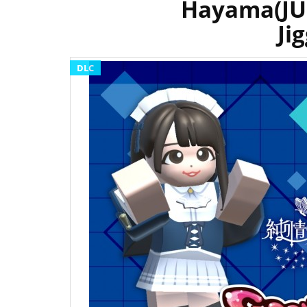
Hayama(JUN
Ji
DLC