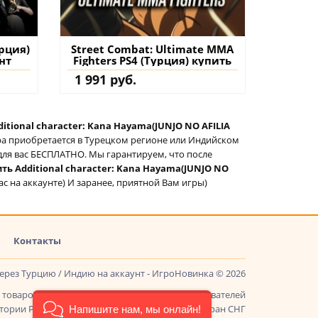
урция)
Street Combat: Ultimate MMA
нт
Fighters PS4 (Турция) купить
1 991 руб.
ditional character: Kana Hayama(JUNJO NO AFILIA
гра приобретается в Турецком регионе или Индийском
м для вас БЕСПЛАТНО. Мы гарантируем, что после
ть Additional character: Kana Hayama(JUNJO NO
ас на аккаунте) И заранее, приятной Вам игры)
Контакты
через Турцию / Индию на аккаунт - ИгроНовинка © 2026
товаров, доставка ключей и поддержка пользователей
ории России, Казахстана, Беларуси и других стран СНГ
Напишите нам, мы онлайн!