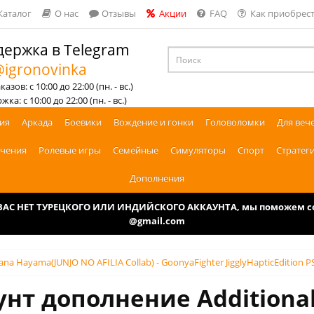
Каталог
О нас
Отзывы
Акции
FAQ
Как приобрест
ержка в Telegram
igronovinka
азов: с 10:00 до 22:00 (пн. - вс.)
ка: с 10:00 до 22:00 (пн. - вс.)
ия
Аркада
Боевики
Вождение и гонки
Головоломки
Для веч
чения
Ролевые игры
Семейные
Симуляторы
Спорт
Стратег
Дополнения
У ВАС НЕТ ТУРЕЦКОГО ИЛИ ИНДИЙСКОГО АККАУНТА, мы поможем соз
@gmail.com
Kana Hayama(JUNJO NO AFILIA Collab) - GoonyaFighter JigglyHapticEdition P
нт дополнение Additional