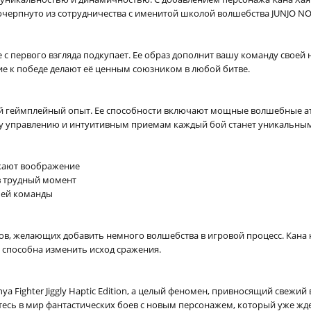
черпнуто из сотрудничества с именитой школой волшебства JUNJO NO 
е с первого взгляда подкупает. Ее образ дополнит вашу команду сво
е к победе делают её ценным союзником в любой битве.
й геймплейный опыт. Ее способности включают мощные волшебные ата
ому управлению и интуитивным приемам каждый бой станет уникальны
жают воображение
в трудный момент
шей команды
ов, желающих добавить немного волшебства в игровой процесс. Кана 
я способна изменить исход сражения.
a Fighter Jiggly Haptic Edition, а целый феномен, привносящий свежий 
зитесь в мир фантастических боев с новым персонажем, который уже жд