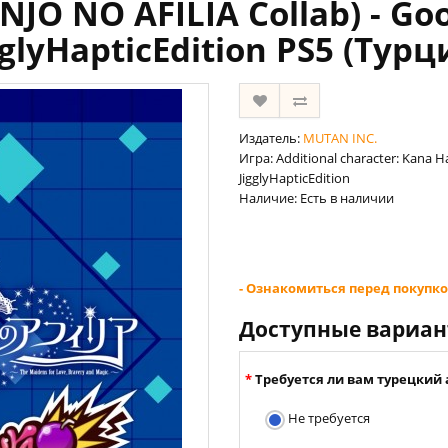
JO NO AFILIA Collab) - Go
gglyHapticEdition PS5 (Турц
Издатель:
MUTAN INC.
Игра: Additional character: Kana 
JigglyHapticEdition
Наличие: Есть в наличии
- Ознакомиться перед покупко
Доступные вариа
Требуется ли вам турецкий 
Не требуется