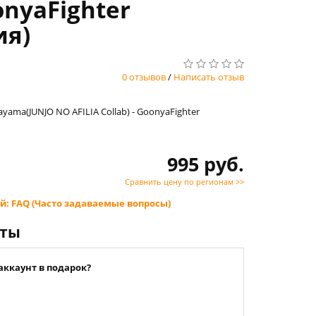
onyaFighter
ия)
0 отзывов
/
Написать отзыв
Hayama(JUNJO NO AFILIA Collab) - GoonyaFighter
995 руб.
Сравнить цену по регионам >>
й: FAQ (Часто задаваемые вопросы)
нты
аккаунт в подарок?