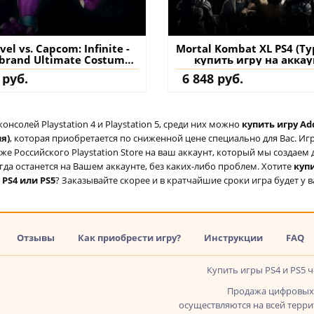
el vs. Capcom: Infinite -
Mortal Kombat XL PS4 (Т
ebrand Ultimate Costume
купить игру на аккау
PS4 (Турция) купить
 руб.
6 848 руб.
ополнение на аккаунт
солей Playstation 4 и Playstation 5, среди них можно
купить игру Ad
ия)
, которая приобретается по сниженной цене специально для Вас. И
иже Российского Playstation Store на ваш аккаунт, который мы создае
егда останется на Вашем аккаунте, без каких-либо проблем. Хотите
купи
я PS4 или PS5
? Заказывайте скорее и в кратчайшие сроки игра будет у в
Отзывы
Как приобрести игру?
Инструкции
FAQ
Купить игры PS4 и PS5 
Продажа цифровых 
осуществляются на всей террит