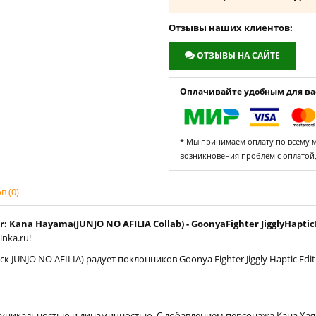
Отзывы наших клиентов:
ОТЗЫВЫ НА САЙТЕ
Оплачивайте удобным для вас
* Мы принимаем оплату по всему ми
возникновения проблем с оплатой
 (0)
 Kana Hayama(JUNJO NO AFILIA Collab) - GoonyaFighter JigglyHapticE
nka.ru!
к JUNJO NO AFILIA) радует поклонников Goonya Fighter Jiggly Haptic Edi
своей уникальностью и динамичностью. С добавлением персонажа Кана Х