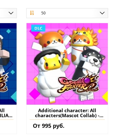
50
DLC
All
Additional character: All
ILIA
characters(Mascot Collab) -
er
GoonyaFighter
От 995 руб.
S5
JigglyHapticEdition PS5
нение
(Турция) купить дополнение
на аккаунт