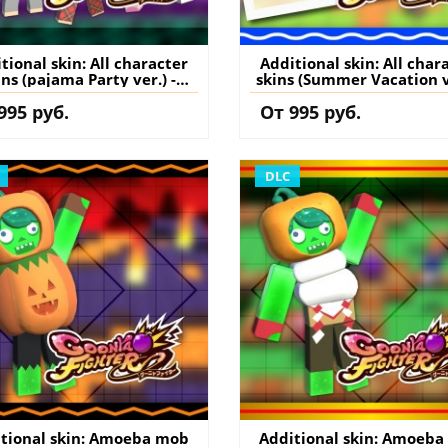
tional skin: All character
Additional skin: All char
ins (pajama Party ver.) -
skins (Summer Vacation ve
GoonyaFighter
GoonyaFighter
995 руб.
От 995 руб.
igglyHapticEdition PS5
JigglyHapticEdition P
ция) купить дополнение
(Турция) купить допол
на аккаунт
на аккаунт
DLC
tional skin: Amoeba mob
Additional skin: Amoeb