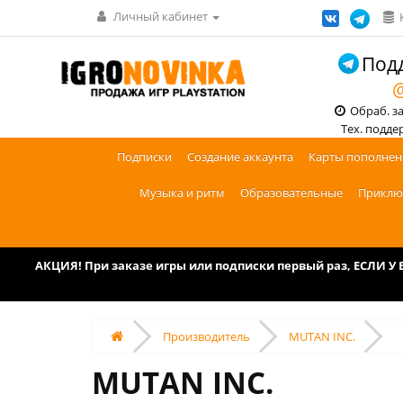
Личный кабинет
Подд
@
Обраб. зак
Тех. поддерж
Подписки
Создание аккаунта
Карты пополнен
Музыка и ритм
Образовательные
Приклю
АКЦИЯ! При заказе игры или подписки первый раз, ЕСЛИ 
Производитель
MUTAN INC.
MUTAN INC.