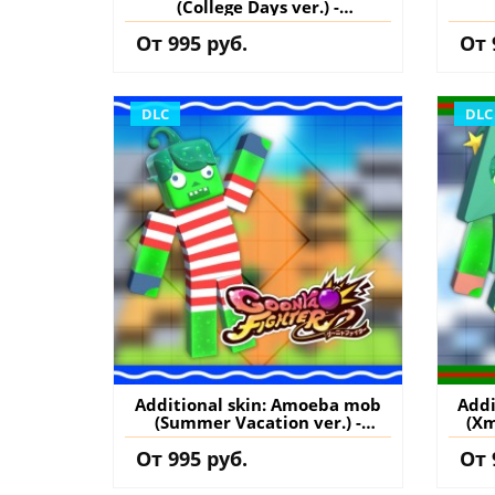
(College Days ver.) -
GoonyaFighter
От 995 руб.
От 
JigglyHapticEdition PS5
J
(Турция) купить дополнение
(Тур
на аккаунт
DLC
DLC
Additional skin: Amoeba mob
Addi
(Summer Vacation ver.) -
(Xm
GoonyaFighter
J
От 995 руб.
От 
JigglyHapticEdition PS5
(Тур
(Турция) купить дополнение
на аккаунт