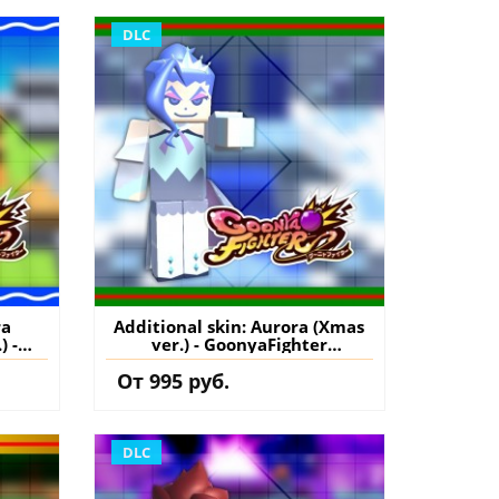
DLC
ra
Additional skin: Aurora (Xmas
) -
ver.) - GoonyaFighter
JigglyHapticEdition PS5
От 995 руб.
S5
(Турция) купить дополнение
нение
на аккаунт
DLC