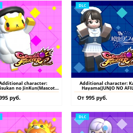
на аккаунт
DLC
Additional character:
Additional character: 
gisukan no JinKun(Mascot
Hayama(JUNJO NO AFIL
ollab) - GoonyaFighter
Collab) - GoonyaFight
995 руб.
От 995 руб.
igglyHapticEdition PS5
JigglyHapticEdition P
ция) купить дополнение
(Турция) купить допол
на аккаунт
на аккаунт
DLC