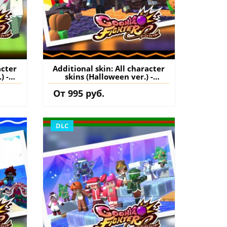
acter
Additional skin: All character
) -
skins (Halloween ver.) -
GoonyaFighter
От 995 руб.
S5
JigglyHapticEdition PS5
нение
(Турция) купить дополнение
на аккаунт
DLC