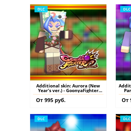
DLC
DLC
Additional skin: Aurora (New
Addit
Year's ver.) - GoonyaFighter
Par
JigglyHapticEdition PS5
J
От 995 руб.
От 
(Турция) купить дополнение
(Тур
на аккаунт
DLC
DLC