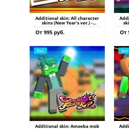
Additional skin: All character
Addi
skins (New Year's ver.) -
sk
GoonyaFighter
От 995 руб.
От 
JigglyHapticEdition PS5
J
(Турция) купить дополнение
(Тур
на аккаунт
DLC
DLC
Additional skin: Amoeba mob
Addi