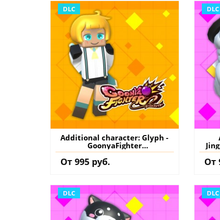
DLC
DLC
Additional character: Glyph -
GoonyaFighter
Jin
JigglyHapticEdition PS5
C
От 995 руб.
От 
(Турция) купить дополнение
J
на аккаунт
(Тур
DLC
DLC