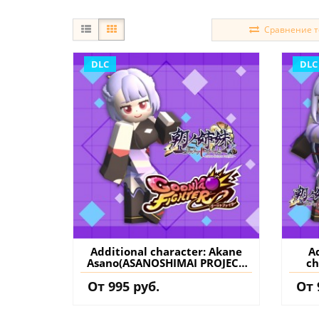
Сравнение то
DLC
DLC
Additional character: Akane
Ad
Asano(ASANOSHIMAI PROJECT
ch
Collab) - GoonyaFighter
От 995 руб.
От 
JigglyHapticEdition PS5
(Турция) купить дополнение
J
на аккаунт
(Тур