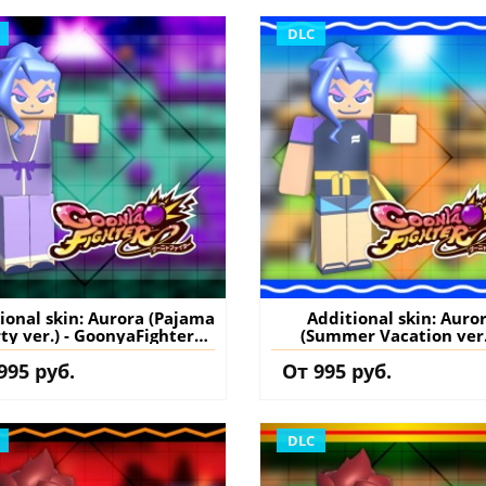
DLC
ional skin: Aurora (Pajama
Additional skin: Auro
ty ver.) - GoonyaFighter
(Summer Vacation ver.
igglyHapticEdition PS5
GoonyaFighter
995 руб.
От 995 руб.
ция) купить дополнение
JigglyHapticEdition P
на аккаунт
(Турция) купить допол
на аккаунт
DLC