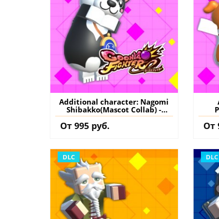
Additional character: Nagomi
Shibakko(Mascot Collab) -
P
GoonyaFighter
От 995 руб.
От 
JigglyHapticEdition PS5
J
(Турция) купить дополнение
(Тур
на аккаунт
DLC
DLC