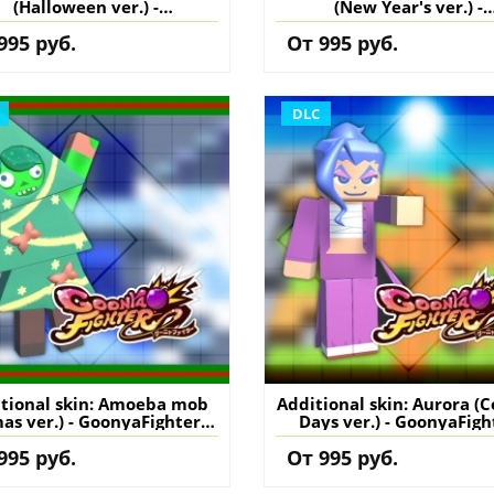
(Halloween ver.) -
(New Year's ver.) -
GoonyaFighter
GoonyaFighter
995 руб.
От 995 руб.
igglyHapticEdition PS5
JigglyHapticEdition P
ция) купить дополнение
(Турция) купить допол
на аккаунт
на аккаунт
DLC
tional skin: Amoeba mob
Additional skin: Aurora (C
as ver.) - GoonyaFighter
Days ver.) - GoonyaFigh
igglyHapticEdition PS5
JigglyHapticEdition P
995 руб.
От 995 руб.
ция) купить дополнение
(Турция) купить допол
на аккаунт
на аккаунт