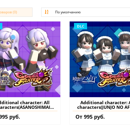
варов (0)
По умолчанию
DLC
ditional character: All
Additional character: 
aracters(ASANOSHIMAI
characters(JUNJO NO AF
PROJECT Collab) -
Collab) - GoonyaFight
995 руб.
От 995 руб.
GoonyaFighter
JigglyHapticEdition P
igglyHapticEdition PS5
(Турция) купить допол
ция) купить дополнение
на аккаунт