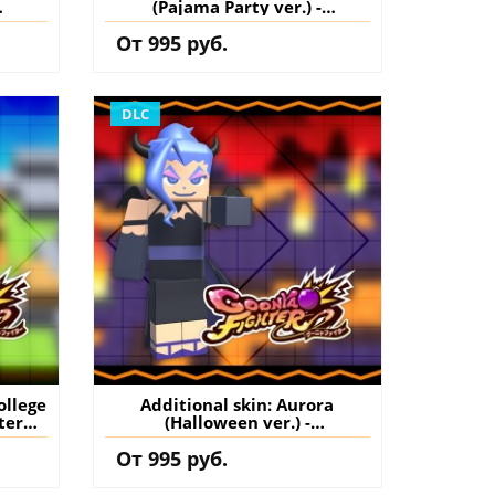
(Pajama Party ver.) -
GoonyaFighter
От 995 руб.
S5
JigglyHapticEdition PS5
нение
(Турция) купить дополнение
на аккаунт
DLC
ollege
Additional skin: Aurora
ter
(Halloween ver.) -
S5
GoonyaFighter
От 995 руб.
нение
JigglyHapticEdition PS5
(Турция) купить дополнение
на аккаунт