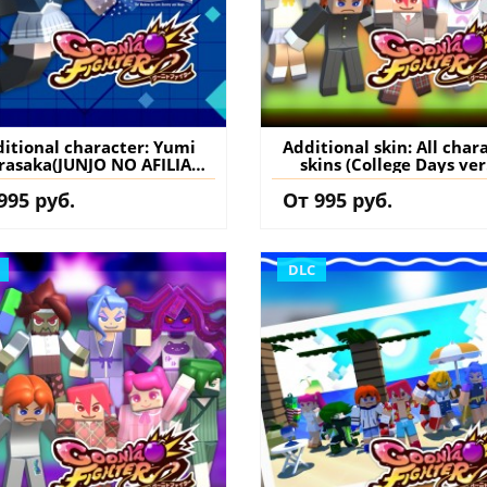
itional character: Yumi
Additional skin: All char
rasaka(JUNJO NO AFILIA
skins (College Days ver.
ollab) - GoonyaFighter
GoonyaFighter
995 руб.
От 995 руб.
igglyHapticEdition PS5
JigglyHapticEdition P
ция) купить дополнение
(Турция) купить допол
на аккаунт
на аккаунт
DLC