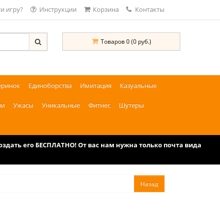
и игру?
Инструкции
Корзина
Контакты
Товаров 0 (0 руб.)
еринок
Единоборства
Имитация
Казуальные
ии
Ужасы
Уникальные
Фитнес
Шутеры
дать его БЕСПЛАТНО! От вас нам нужна только почта вида