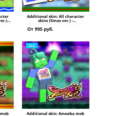
acter
Additional skin: All character
r.) -
skins (Xmas ver.) -
GoonyaFighter
От 995 руб.
S5
JigglyHapticEdition PS5
нение
(Турция) купить дополнение
на аккаунт
DLC
a mob
Additional skin: Amoeba mob