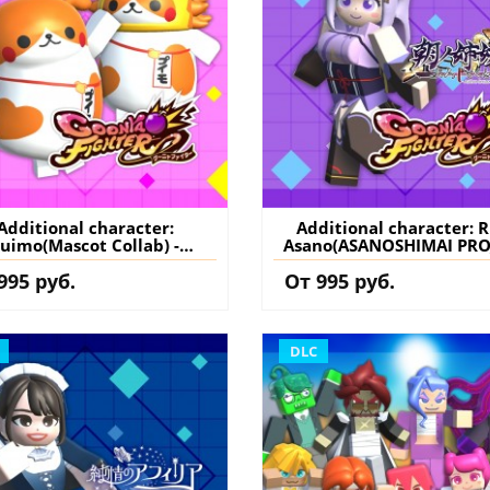
Additional character:
Additional character: R
uimo(Mascot Collab) -
Asano(ASANOSHIMAI PRO
GoonyaFighter
Collab) - GoonyaFight
995 руб.
От 995 руб.
igglyHapticEdition PS5
JigglyHapticEdition P
ция) купить дополнение
(Турция) купить допол
на аккаунт
на аккаунт
DLC