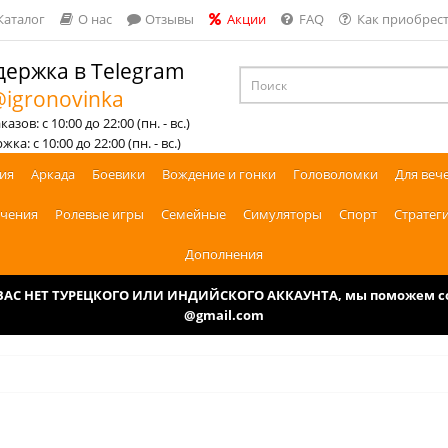
Каталог
О нас
Отзывы
Акции
FAQ
Как приобрест
ержка в Telegram
igronovinka
азов: с 10:00 до 22:00 (пн. - вс.)
ка: с 10:00 до 22:00 (пн. - вс.)
ия
Аркада
Боевики
Вождение и гонки
Головоломки
Для веч
чения
Ролевые игры
Семейные
Симуляторы
Спорт
Стратег
Дополнения
У ВАС НЕТ ТУРЕЦКОГО ИЛИ ИНДИЙСКОГО АККАУНТА, мы поможем соз
@gmail.com