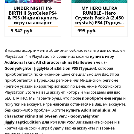
UNDER NIGHT IN-
MY HERO ULTRA
BIRTH II Sys:Celes PS4
RUMBLE - Hero
& PS5 (Индия) купить
Crystals Pack A (2,450
игру на аккаунт
crystals) PS4 (Турция)
купить дополнение
5 342 руб.
995 руб.
на аккаунт
В нашем ассортименте обширная библиотека игр для консолей
Playstation 4 и Playstation 5, среди них можно
купить игру
Additional skin: All character skins (Halloween ver.) -
GoonyaFighter JigglyHapticEdition PS5 (Турция)
, которая
приобретается по сниженной цене специально для Вас. Игра
приобретается в Турецком регионе или Индийском регионе
(регион указан в характеристиках) по цене, ниже Российского
Playstation Store на ваш аккаунт, который мы создаем для вас
БЕСПЛАТНО. Мы гарантируем, что после
приобретения игры
и
покупки на аккаунт, игра навсегда останется на Вашем аккаунте,
без каких-либо проблем. Хотите
купить Additional skin: All
character skins (Halloween ver.) - GoonyaFighter
JigglyHapticEdition для PS4 или PS5
? Заказывайте скорее и в
кратчайшие сроки игра будет у вас на аккаунте) И заранее,
приятной Вам игры)