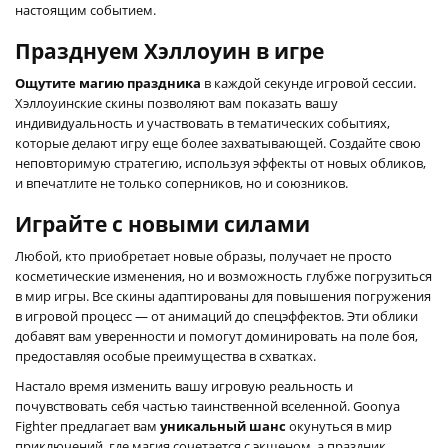
настоящим событием.
Празднуем Хэллоуин в игре
Ощутите магию праздника
в каждой секунде игровой сессии.
Хэллоуинские скины позволяют вам показать вашу
индивидуальность и участвовать в тематических событиях,
которые делают игру еще более захватывающей. Создайте свою
неповторимую стратегию, используя эффекты от новых обликов,
и впечатлите не только соперников, но и союзников.
Играйте с новыми силами
Любой, кто приобретает новые образы, получает не просто
косметические изменения, но и возможность глубже погрузиться
в мир игры. Все скины адаптированы для повышения погружения
в игровой процесс — от анимаций до спецэффектов. Эти облики
добавят вам уверенности и помогут доминировать на поле боя,
предоставляя особые преимущества в схватках.
Настало время изменить вашу игровую реальность и
почувствовать себя частью таинственной вселенной. Goonya
Fighter предлагает вам
уникальный шанс
окунуться в мир
приключений, где магия сочетается с экшеном, а праздник