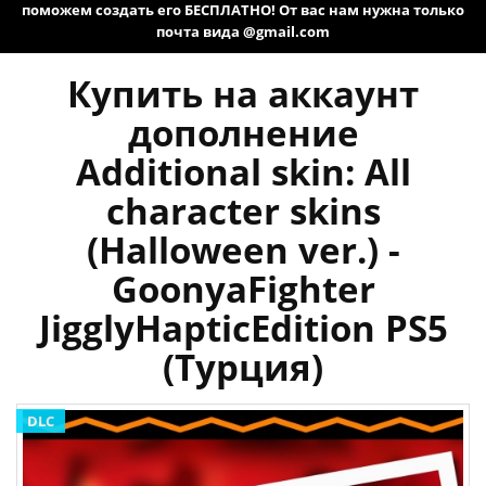
поможем создать его БЕСПЛАТНО! От вас нам нужна только
почта вида @gmail.com
Купить на аккаунт
дополнение
Additional skin: All
character skins
(Halloween ver.) -
GoonyaFighter
JigglyHapticEdition PS5
(Турция)
DLC