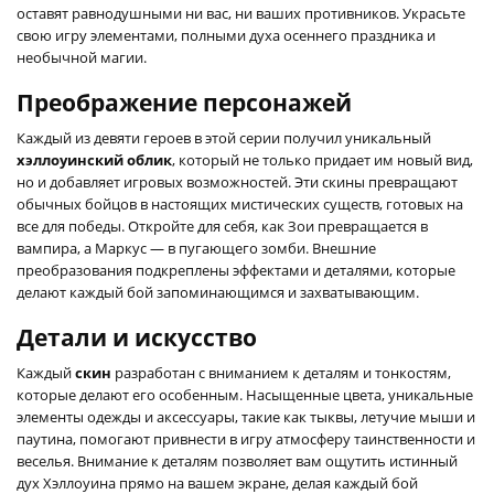
оставят равнодушными ни вас, ни ваших противников. Украсьте
свою игру элементами, полными духа осеннего праздника и
необычной магии.
Преображение персонажей
Каждый из девяти героев в этой серии получил уникальный
хэллоуинский облик
, который не только придает им новый вид,
но и добавляет игровых возможностей. Эти скины превращают
обычных бойцов в настоящих мистических существ, готовых на
все для победы. Откройте для себя, как Зои превращается в
вампира, а Маркус — в пугающего зомби. Внешние
преобразования подкреплены эффектами и деталями, которые
делают каждый бой запоминающимся и захватывающим.
Детали и искусство
Каждый
скин
разработан с вниманием к деталям и тонкостям,
которые делают его особенным. Насыщенные цвета, уникальные
элементы одежды и аксессуары, такие как тыквы, летучие мыши и
паутина, помогают привнести в игру атмосферу таинственности и
веселья. Внимание к деталям позволяет вам ощутить истинный
дух Хэллоуина прямо на вашем экране, делая каждый бой