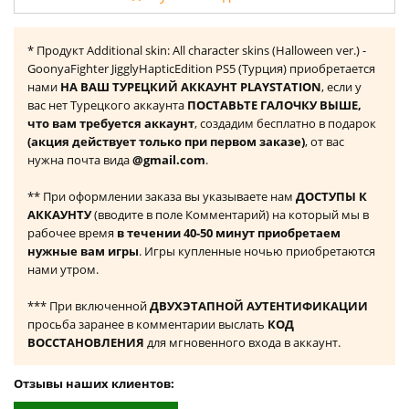
* Продукт Additional skin: All character skins (Halloween ver.) -
GoonyaFighter JigglyHapticEdition PS5 (Турция) приобретается
нами
НА ВАШ ТУРЕЦКИЙ АККАУНТ PLAYSTATION
, если у
вас нет Турецкого аккаунта
ПОСТАВЬТЕ ГАЛОЧКУ ВЫШЕ,
что вам требуется аккаунт
, создадим бесплатно в подарок
(акция действует только при первом заказе)
, от вас
нужна почта вида
@gmail.com
.
** При оформлении заказа вы указываете нам
ДОСТУПЫ К
АККАУНТУ
(вводите в поле Комментарий) на который мы в
рабочее время
в течении 40-50 минут приобретаем
нужные вам игры
. Игры купленные ночью приобретаются
нами утром.
*** При включенной
ДВУХЭТАПНОЙ АУТЕНТИФИКАЦИИ
просьба заранее в комментарии выслать
КОД
ВОССТАНОВЛЕНИЯ
для мгновенного входа в аккаунт.
Отзывы наших клиентов: