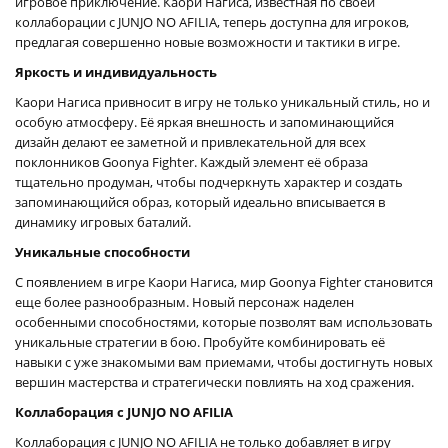
игровое приключение. Каори Нагиса, известная по своей
коллаборации с JUNJO NO AFILIA, теперь доступна для игроков,
предлагая совершенно новые возможности и тактики в игре.
Яркость и индивидуальность
Каори Нагиса привносит в игру не только уникальный стиль, но и
особую атмосферу. Её яркая внешность и запоминающийся
дизайн делают ее заметной и привлекательной для всех
поклонников Goonya Fighter. Каждый элемент её образа
тщательно продуман, чтобы подчеркнуть характер и создать
запоминающийся образ, который идеально вписывается в
динамику игровых баталий.
Уникальные способности
С появлением в игре Каори Нагиса, мир Goonya Fighter становится
еще более разнообразным. Новый персонаж наделен
особенными способностями, которые позволят вам использовать
уникальные стратегии в бою. Пробуйте комбинировать её
навыки с уже знакомыми вам приемами, чтобы достигнуть новых
вершин мастерства и стратегически повлиять на ход сражения.
Коллаборация с JUNJO NO AFILIA
Коллаборация с JUNJO NO AFILIA не только добавляет в игру