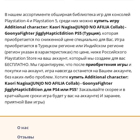
аккаунт
В нашем ассортименте обширная библиотека игр для консолей
Playstation 4 и Playstation 5, среди них можно
купить игру
Additional character: Kaori Nagisa(JUNJO NO AFILIA Collab) -
GoonyaFighter JigglyHapticEdition PS5 (Турция)
, которая
приобретается по сниженной цене специально для Вас. Игра
приобретается в Турецком регионе или Индийском регионе
(регион указан в характеристиках) по цене, ниже Российского
Playstation Store на ваш аккаунт, который мы создаем для вас
БЕСПЛАТНО. Мы гарантируем, что после
приобретения игры
и
покупки на аккаунт, игра навсегда останется на Вашем аккаунте,
без каких-либо проблем. Хотите
купить Additional character:
Kaori Nagisa(JUNJO NO AFILIA Collab) - GoonyaFighter
JigglyHapticEdition для PS4 или PS5
? Заказывайте скорее и в
кратчайшие сроки игра будет у вас на аккаунте) И заранее,
приятной Вам игры)
О нас
Отзывы