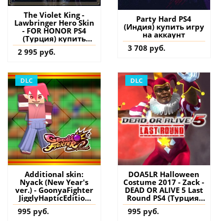
The Violet King -
Party Hard PS4
Lawbringer Hero Skin
(Индия) купить игру
- FOR HONOR PS4
на аккаунт
(Турция) купить
дополнение на
3 708 руб.
2 995 руб.
аккаунт
DLC
DLC
Additional skin:
DOA5LR Halloween
Nyack (New Year's
Costume 2017 - Zack -
ver.) - GoonyaFighter
DEAD OR ALIVE 5 Last
JigglyHapticEdition
Round PS4 (Турция)
PS5 (Турция) купить
купить дополнение
995 руб.
995 руб.
дополнение на
на аккаунт