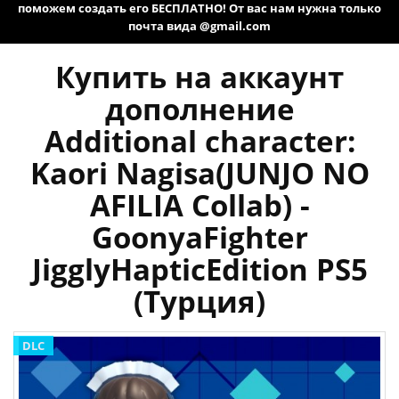
поможем создать его БЕСПЛАТНО! От вас нам нужна только
почта вида @gmail.com
Купить на аккаунт
дополнение
Additional character:
Kaori Nagisa(JUNJO NO
AFILIA Collab) -
GoonyaFighter
JigglyHapticEdition PS5
(Турция)
DLC