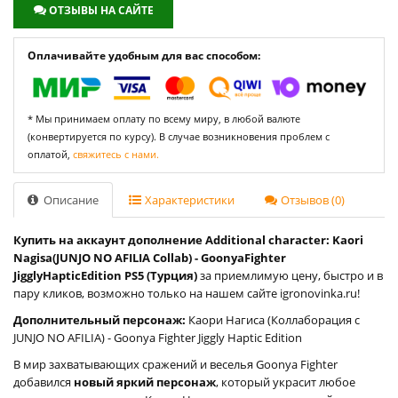
ОТЗЫВЫ НА САЙТЕ
Оплачивайте удобным для вас способом:
* Мы принимаем оплату по всему миру, в любой валюте
(конвертируется по курсу). В случае возникновения проблем с
оплатой,
свяжитесь с нами.
Описание
Характеристики
Отзывов (0)
Купить на аккаунт дополнение Additional character: Kaori
Nagisa(JUNJO NO AFILIA Collab) - GoonyaFighter
JigglyHapticEdition PS5 (Турция)
за приемлимую цену, быстро и в
пару кликов, возможно только на нашем сайте igronovinka.ru!
Дополнительный персонаж:
Каори Нагиса (Коллаборация с
JUNJO NO AFILIA) - Goonya Fighter Jiggly Haptic Edition
В мир захватывающих сражений и веселья Goonya Fighter
добавился
новый яркий персонаж
, который украсит любое