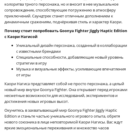
колоритва трного персонажа, но и вносит в нее музыкальное
сопровождение, способствующее погружению в атмосферу
приключений. Саундтрек станет отличным дополнением к
динамичным сражениям, подчёркивая стиль и характер Каори.
Почему стоит попробовать Goonya Fighter Jiggly Haptic Edition
с Каори Нагисой
Уникальный дизайн персонажа, созданный в коллаборации
с известными брендами
Специальные способности, добавляющие новый уровень
стратегии в игру
Музыка и визуальные эффекты, усиливающие впечатления
от игры
Каори Нагиса представляет собой не просто персонажа, а целый
новый мир внутри Goonya Fighter. Она открывает перед игроками
несметные возможности для исследований, экспериментов и
достижения новых игровых высот.
Окунитесь в захватывающий мир Goonya Fighter Jiggly Haptic
Edition и станьте частью уникального игрового опыта, обретя
нового союзника в лице неповторимой Каори Нагисы. Вас ждут
яркие эмоциональные переживания и множество часов