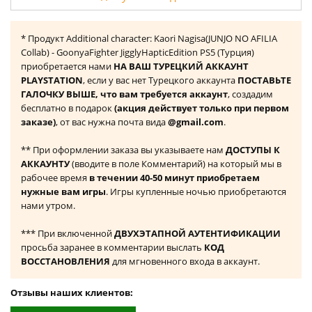
* Продукт Additional character: Kaori Nagisa(JUNJO NO AFILIA
Collab) - GoonyaFighter JigglyHapticEdition PS5 (Турция)
приобретается нами
НА ВАШ ТУРЕЦКИЙ АККАУНТ
PLAYSTATION
, если у вас нет Турецкого аккаунта
ПОСТАВЬТЕ
ГАЛОЧКУ ВЫШЕ, что вам требуется аккаунт
, создадим
бесплатно в подарок
(акция действует только при первом
заказе)
, от вас нужна почта вида
@gmail.com
.
** При оформлении заказа вы указываете нам
ДОСТУПЫ К
АККАУНТУ
(вводите в поле Комментарий) на который мы в
рабочее время
в течении 40-50 минут приобретаем
нужные вам игры
. Игры купленные ночью приобретаются
нами утром.
*** При включенной
ДВУХЭТАПНОЙ АУТЕНТИФИКАЦИИ
просьба заранее в комментарии выслать
КОД
ВОССТАНОВЛЕНИЯ
для мгновенного входа в аккаунт.
Отзывы наших клиентов: