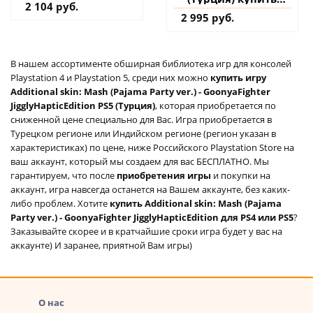
2 104 руб.
дополнение на
2 995 руб.
аккаунт
В нашем ассортименте обширная библиотека игр для консолей
Playstation 4 и Playstation 5, среди них можно
купить игру
Additional skin: Mash (Pajama Party ver.) - GoonyaFighter
JigglyHapticEdition PS5 (Турция)
, которая приобретается по
сниженной цене специально для Вас. Игра приобретается в
Турецком регионе или Индийском регионе (регион указан в
характеристиках) по цене, ниже Российского Playstation Store на
ваш аккаунт, который мы создаем для вас БЕСПЛАТНО. Мы
гарантируем, что после
приобретения игры
и покупки на
аккаунт, игра навсегда останется на Вашем аккаунте, без каких-
либо проблем. Хотите
купить Additional skin: Mash (Pajama
Party ver.) - GoonyaFighter JigglyHapticEdition для PS4 или PS5
?
Заказывайте скорее и в кратчайшие сроки игра будет у вас на
аккаунте) И заранее, приятной Вам игры)
О нас