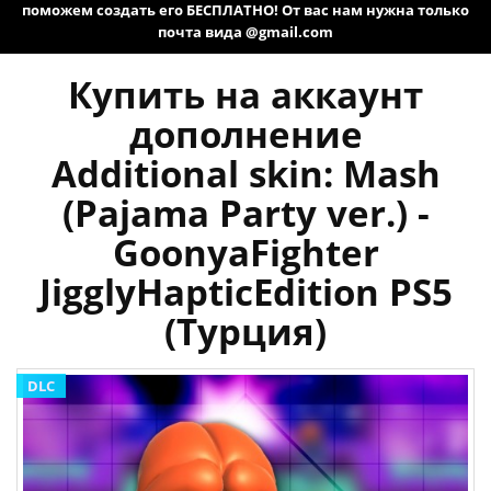
поможем создать его БЕСПЛАТНО! От вас нам нужна только
почта вида @gmail.com
Купить на аккаунт
дополнение
Additional skin: Mash
(Pajama Party ver.) -
GoonyaFighter
JigglyHapticEdition PS5
(Турция)
DLC