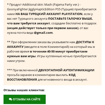
* Продукт Additional skin: Mash (Pajama Party ver.) -
GoonyaFighter JigglyHapticEdition PS5 (Турция) приобретается
нами
НА ВАШ ТУРЕЦКИЙ АККАУНТ PLAYSTATION
, если у
вас нет Турецкого аккаунта
ПОСТАВЬТЕ ГАЛОЧКУ ВЫШЕ,
что вам требуется аккаунт
, создадим бесплатно в подарок
(акция действует только при первом заказе)
, от вас
нужна почта вида
@gmail.com
.
** При оформлении заказа вы указываете нам
ДОСТУПЫ К
АККАУНТУ
(вводите в поле Комментарий) на который мы в
рабочее время
в течении 40-50 минут приобретаем
нужные вам игры
. Игры купленные ночью приобретаются
нами утром.
*** При включенной
ДВУХЭТАПНОЙ АУТЕНТИФИКАЦИИ
просьба заранее в комментарии выслать
КОД
ВОССТАНОВЛЕНИЯ
для мгновенного входа в аккаунт.
Отзывы наших клиентов:
ОТЗЫВЫ НА САЙТЕ