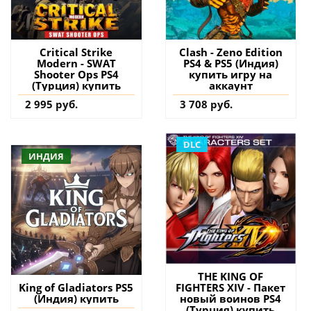
Critical Strike
Clash - Zeno Edition
Modern - SWAT
PS4 & PS5 (Индия)
Shooter Ops PS4
купить игру на
(Турция) купить
аккаунт
2 995 руб.
3 708 руб.
DLC
ИНДИЯ
THE KING OF
FIGHTERS XIV - Пакет
King of Gladiators PS5
новый воинов PS4
(Индия) купить
(Турция) купить