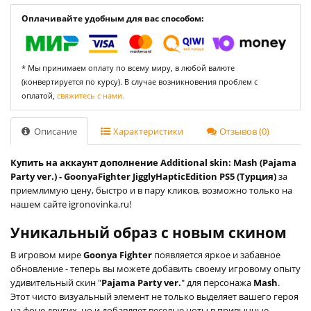
Оплачивайте удобным для вас способом:
* Мы принимаем оплату по всему миру, в любой валюте
(конвертируется по курсу). В случае возникновения проблем с
оплатой,
свяжитесь с нами.
Описание
Характеристики
Отзывов (0)
Купить на аккаунт дополнение Additional skin: Mash (Pajama
Party ver.) - GoonyaFighter JigglyHapticEdition PS5 (Турция)
за
приемлимую цену, быстро и в пару кликов, возможно только на
нашем сайте igronovinka.ru!
Уникальный образ с новым скином
В игровом мире
Goonya Fighter
появляется яркое и забавное
обновление - теперь вы можете добавить своему игровому опыту
удивительный скин "
Pajama Party ver.
" для персонажа
Mash
.
Этот чисто визуальный элемент не только выделяет вашего героя
на фоне других, но и добавляет веселые ноты в привычные