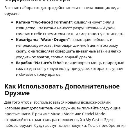
В состав набора входят три действительно впечатляющих вида
оружия:
Катана “Two-Faced Torment”
: символизирует силу и
изящество. Эта катана наносит разрушительный урон,
сочетая в себе стремительность и смертоносную точность.
Kusarigama “Water Dragon”
: воплощает гибкость и
непредсказуемость. Благодаря длинной цепи и острому
серпу, она позволяет совершать внезапные атаки и легко
уходить от врагов, словно водный дракон.
Барабан “Nature's Echo”
: олицетворяет мощь природных
сил, создавая звуковую волну при ударе, которая оглушает
и сбивает с толку врагов.
Как Использовать Дополнительное
Оружие
Для того чтобы воспользоваться новыми возможностями,
которые дает дополнительное оружие, выполняйте следующие
простые шаги. В режиме Musou Mode или Citadel Mode
отправляйтесь в магазин, расположенный в My Castle. Здесь
наборы оружия будут доступны для покупки. После приобретения