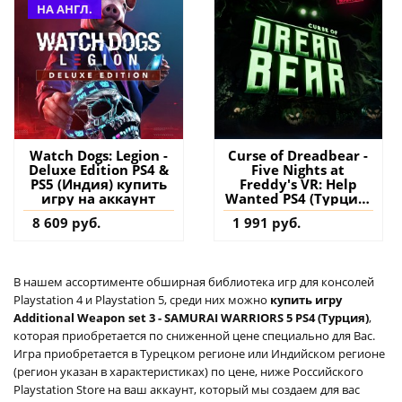
НА АНГЛ.
Watch Dogs: Legion -
Curse of Dreadbear -
Deluxe Edition PS4 &
Five Nights at
PS5 (Индия) купить
Freddy's VR: Help
игру на аккаунт
Wanted PS4 (Турция)
купить дополнение
8 609 руб.
1 991 руб.
на аккаунт
В нашем ассортименте обширная библиотека игр для консолей
Playstation 4 и Playstation 5, среди них можно
купить игру
Additional Weapon set 3 - SAMURAI WARRIORS 5 PS4 (Турция)
,
которая приобретается по сниженной цене специально для Вас.
Игра приобретается в Турецком регионе или Индийском регионе
(регион указан в характеристиках) по цене, ниже Российского
Playstation Store на ваш аккаунт, который мы создаем для вас