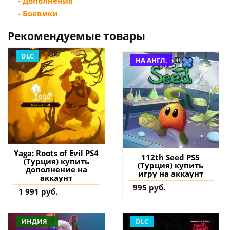
- Дополнения
- Боевики
Рекомендуемые товары
DLC
НА АНГЛ.
Yaga: Roots of Evil PS4
112th Seed PS5
(Турция) купить
(Турция) купить
дополнение на
игру на аккаунт
аккаунт
995 руб.
1 991 руб.
ИНДИЯ
DLC