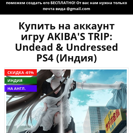
поможем создать его БЕСПЛАТНО! От вас нам нужна только
почта вида @gmail.com
Купить на аккаунт
игру AKIBA'S TRIP:
Undead & Undressed
PS4 (Индия)
СКИДКА -61%
ИНДИЯ
НА АНГЛ.