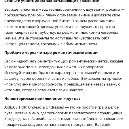
Станьте участником захватывающих сражений
Вас ждет участие в масштабных сражениях с другими игроками —
прижмитесь плечом к плечу с фанатами аниме и докажите свое
превосходство в виртуальной битве! В вашем распоряжении
окажется широкий арсенал уникального оружия, от простых
газет, свернутых в трубочку, до реалистичных копий лазерных
мечей. Эти инструменты помогут вам почувствовать себя
настоящим героем, готовым к любым испытаниям.
Пройдите через четыре романтические линии
Вас ожидают четыре интригующих романтических ветки, каждая
из которых полна неожиданных сюжетных поворотов.
Исследуйте разнообразные характеры персонажей и помогите
вашему герою обрести счастье и любовь. Эти элементы придают
игре глубину и многослойность, превращая её в незабываемую
историю, которая останется с вами надолго.
Неповторимые приключения ждут вас
AKIBA'S TRIP: Undead & Undressed — это не просто игра, а целое
путешествие в мир, где технологии переплетаются с традициями.
Каждая деталь Акихабары, воссозданная с любовью и вниманием,
подарит вам ощущение настоящего присутствия. Вас ждёт