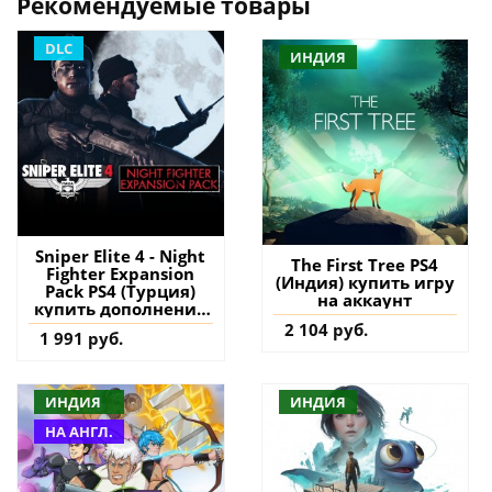
Рекомендуемые товары
DLC
ИНДИЯ
Sniper Elite 4 - Night
The First Tree PS4
Fighter Expansion
(Индия) купить игру
Pack PS4 (Турция)
на аккаунт
купить дополнение
на аккаунт
2 104 руб.
1 991 руб.
ИНДИЯ
ИНДИЯ
НА АНГЛ.