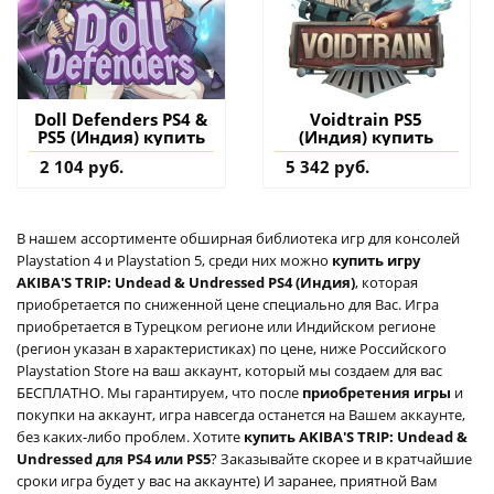
Doll Defenders PS4 &
Voidtrain PS5
PS5 (Индия) купить
(Индия) купить
2 104 руб.
5 342 руб.
В нашем ассортименте обширная библиотека игр для консолей
Playstation 4 и Playstation 5, среди них можно
купить игру
AKIBA'S TRIP: Undead & Undressed PS4 (Индия)
, которая
приобретается по сниженной цене специально для Вас. Игра
приобретается в Турецком регионе или Индийском регионе
(регион указан в характеристиках) по цене, ниже Российского
Playstation Store на ваш аккаунт, который мы создаем для вас
БЕСПЛАТНО. Мы гарантируем, что после
приобретения игры
и
покупки на аккаунт, игра навсегда останется на Вашем аккаунте,
без каких-либо проблем. Хотите
купить AKIBA'S TRIP: Undead &
Undressed для PS4 или PS5
? Заказывайте скорее и в кратчайшие
сроки игра будет у вас на аккаунте) И заранее, приятной Вам